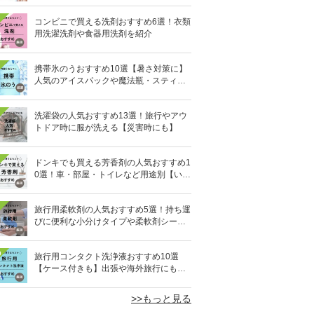
コンビニで買える洗剤おすすめ6選！衣類
用洗濯洗剤や食器用洗剤を紹介
携帯氷のうおすすめ10選【暑さ対策に】
人気のアイスパックや魔法瓶・スティッ
ク型も
洗濯袋の人気おすすめ13選！旅行やアウ
トドア時に服が洗える【災害時にも】
ドンキでも買える芳香剤の人気おすすめ1
0選！車・部屋・トイレなど用途別【いい
匂い】
旅行用柔軟剤の人気おすすめ5選！持ち運
びに便利な小分けタイプや柔軟剤シート
を紹介
0
旅行用コンタクト洗浄液おすすめ10選
【ケース付きも】出張や海外旅行にも便
利
>>もっと見る