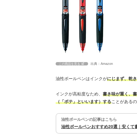
出典：Amazon
この商品を見る
油性ボールペンはインクが
にじまず、乾き
インクが高粘度なため、
書き味が重く、書
（「ボテ」といいます）する
ことがあるの
油性ボールペンの記事はこちら
油性ボールペンおすすめ20選｜安くて