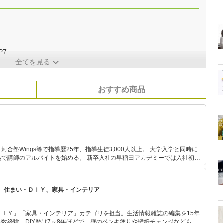
！
P7
全てを見る
おすすめ商品
ings等で指導歴25年、指導生徒3,000人以上。 大学入学と同時に
トを始める。 新卒入社の早稲田アカデミーでは入社初年
、社長から表彰される。 駿台ではシンガポール校講師を経
して香港校校長を務め、過去最高の合格実績を出す。 河合塾Wingsでは
満足度全講師中1位、講師研修や保護者セミナーなども運営。 また、編集
、住まい・ＤＩＹ、家具・インテリア
 Aboutの教育・受験ガイド、教育・受験情報webメディアのコンテンツ執
でのセミナー講演、書籍執筆などに携わる。 書籍出版10冊
は全て重版更新中、累計14万部突破。 テレビ・新聞・雑誌などのメ
ＤＩＹ」「家具・インテリア」カテゴリを担当。生活情報雑誌の編集を15年
ディア出演、掲載多数。 「にしむら先生 受験指導専門家」としてYouTube配信中。
数経験。DIY歴は7～8年ほどで、壁のペンキ塗りや壁紙チェンジなどもチ