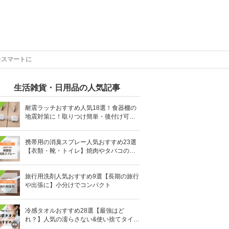
をスマートに
生活雑貨・日用品の人気記事
耐震ラッチおすすめ人気18選！食器棚の
地震対策に！取りつけ簡単・後付け可能
も
携帯用の消臭スプレー人気おすすめ23選
【衣類・靴・トイレ】焼肉やタバコのニ
オイにも
旅行用洗剤人気おすすめ9選【長期の旅行
や出張に】小分けでコンパクト
冷感タオルおすすめ28選【最強はど
れ？】人気の濡らさない&使い捨てタイプ
も