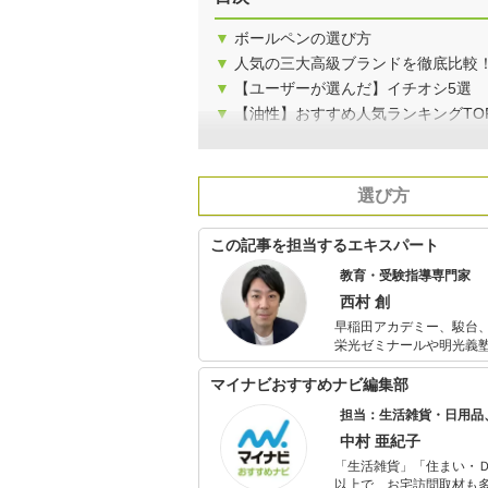
▼
ボールペンの選び方
▼
人気の三大高級ブランドを徹底比較
▼
【ユーザーが選んだ】イチオシ5選
▼
【油性】おすすめ人気ランキングTO
選び方
この記事を担当するエキスパート
教育・受験指導専門家
西村 創
早稲田アカデミー、駿台、河合塾W
栄光ゼミナールや明光義塾で講師のアルバイ
度に生徒授業満足度全講師中1位を取り
て、社歴80年初の20代校長と
マイナビおすすめナビ編集部
入社後11年間、生徒の授業
担当：生活雑貨・日用品
プロダクション運営、All
筆・編集、全国の中学校・高校
中村 亜紀子
（KADOKAWA、PHP研究所他）
「生活雑貨」「住まい・
以上で、お宅訪問取材も多