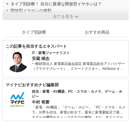
▼
タイプ別診断！ 自分に最適な開放型イヤホンは？
▼
開放型イヤホンの種類
全てを見る
タイプ別診断
おすすめ商品
この記事を担当するエキスパート
IT・家電ジャーナリスト
安蔵 靖志
一般財団法人 家電製品協会認定 家電製品総合アドバイザー
（プラチナグレード）、スマートマスター。AllAbout オー
ディオプレーヤー、スピーカーなどのガイドを務める。 日
経BP社『日経ネットナビ』『日経ネットブレーン』『デジ
タルARENA』『日経トレンディネット』などを経てフリー
マイナビおすすめナビ編集部
に。 デジタル家電や生活家電に関連する記事を執筆するほ
担当：家電・AV機器、PC・スマホ・カメラ、ゲーム・ホ
か、家電のスペシャリストとしてテレビやラジオ、新聞、
ビー
雑誌など多数のメディアに出演。 KBCラジオ「キャイ～ン
中村 宥磨
の家電ソムリエ」に出演するほか、ラジオ番組の家電製品
「家電・AV機器」「ゲーム・ホビー」「PC・スマホ・カメ
紹介コーナーの構成などにも携わっている。
ラ」分野を担当。家電が好きで、週末に家電量販店で最新
モデルや機能をチェックするのが趣味。また、友人とゲー
ムを楽しみながら、新作タイトルやイベント情報もいち早
くキャッチ。記事を通して、生活の質を底上げしてくれる