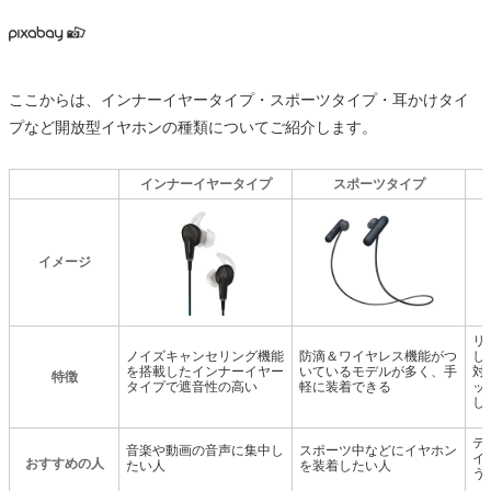
ここからは、インナーイヤータイプ・スポーツタイプ・耳かけタイ
プなど開放型イヤホンの種類についてご紹介します。
インナーイヤータイプ
スポーツタイプ
イメージ
リ
ノイズキャンセリング機能
防滴＆ワイヤレス機能がつ
し
を搭載したインナーイヤー
いているモデルが多く、手
対
特徴
タイプで遮音性の高い
軽に装着できる
ッ
し
テ
音楽や動画の音声に集中し
スポーツ中などにイヤホン
イ
おすすめの人
たい人
を装着したい人
う