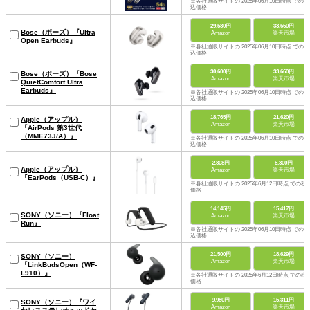
※各社通販サイトの 2025年06月10日時点 での税
込価格
29,580円
33,660円
Bose（ボーズ）『Ultra
Amazon
楽天市場
Open Earbuds』
※各社通販サイトの 2025年06月10日時点 での税
込価格
30,600円
33,660円
Bose（ボーズ）『Bose
Amazon
楽天市場
QuietComfort Ultra
Earbuds』
※各社通販サイトの 2025年06月10日時点 での税
込価格
18,765円
21,620円
Apple（アップル）
Amazon
楽天市場
『AirPods 第3世代
（MME73J/A）』
※各社通販サイトの 2025年06月10日時点 での税
込価格
2,808円
5,300円
Apple（アップル）
Amazon
楽天市場
『EarPods（USB-C）』
※各社通販サイトの 2025年6月12日時点 での税
価格
14,145円
15,417円
SONY（ソニー）『Float
Amazon
楽天市場
Run』
※各社通販サイトの 2025年06月10日時点 での税
込価格
21,500円
18,629円
SONY（ソニー）
Amazon
楽天市場
『LinkBudsOpen（WF-
L910）』
※各社通販サイトの 2025年6月12日時点 での税
価格
9,980円
16,311円
SONY（ソニー）『ワイ
Amazon
楽天市場