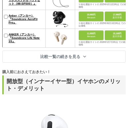
ヤレスステレオヘッドセ
ット（WI-SP500）』
※各社通販サイトの 2025年6月12日時点 での税
価格
19,990円
17,990円
Anker（アンカー）
Amazon
楽天市場
『Soundcore AeroFit
Pro』
※各社通販サイトの 2025年06月10日時点 での税
込価格
11,000円
15,168円
ANKER（アンカー）
Amazon
楽天市場
『Soundcore Life Note
3S』
※各社通販サイトの 2026年5月7日時点 での税込
価格
比較一覧の続きを見る
購入前におさえておきたい！
開放型（インナーイヤー型）イヤホンのメリッ
ト・デメリット