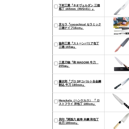
下村工業『ネオヴェルダン 三徳
庖丁 165mm（NVD-01）』
京セラ『cocochical セラミック
三徳ナイフ16cm』
協和工業『ストーンバリア包丁
三徳 165㎜』
三星刃物『和 MAGOMI 牛刀
205㎜』
藤次郎『プロ DPコバルト合金鋼
割込 牛刀 180mm』
Henckels（ヘンケルス） 『 ロ
ストフライ 洋包丁 180cm』
貝印『関孫六 銀寿 本鋼 和包丁
出刃 180mm』