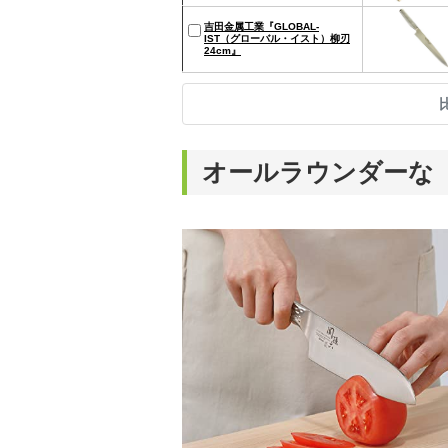
吉田金属工業『GLOBAL-
IST（グローバル・イスト）柳刃
24cm』
オールラウンダーな