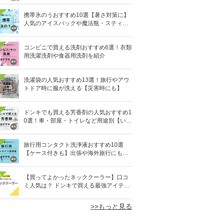
携帯氷のうおすすめ10選【暑さ対策に】
人気のアイスパックや魔法瓶・スティッ
ク型も
コンビニで買える洗剤おすすめ6選！衣類
用洗濯洗剤や食器用洗剤を紹介
洗濯袋の人気おすすめ13選！旅行やアウ
トドア時に服が洗える【災害時にも】
ドンキでも買える芳香剤の人気おすすめ1
0選！車・部屋・トイレなど用途別【いい
匂い】
旅行用コンタクト洗浄液おすすめ10選
【ケース付きも】出張や海外旅行にも便
利
0
【買ってよかったネッククーラー】口コ
ミ人気は？ ドンキで買える最強アイテム
も
>>もっと見る