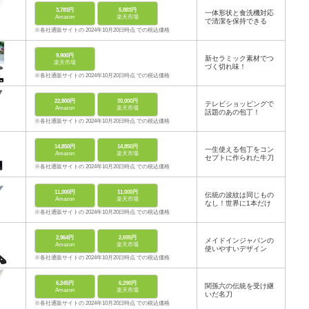
3,783円
5,883円
一体形状と食洗機対応
Amazon
楽天市場
で清潔を保持できる
※各社通販サイトの 2024年10月20日時点 での税込価格
9,900円
新セラミック素材でつ
楽天市場
づく切れ味！
※各社通販サイトの 2024年10月20日時点 での税込価格
22,800円
30,000円
テレビショッピングで
Amazon
楽天市場
話題のあの包丁！
※各社通販サイトの 2024年10月20日時点 での税込価格
14,850円
14,850円
一生使える包丁をコン
Amazon
楽天市場
セプトに作られた牛刀
※各社通販サイトの 2024年10月20日時点 での税込価格
11,000円
11,000円
伝統の波紋は同じもの
Amazon
楽天市場
なし！世界に1本だけ
※各社通販サイトの 2024年10月20日時点 での税込価格
2,964円
2,695円
メイドインジャパンの
Amazon
楽天市場
使いやすいデザイン
※各社通販サイトの 2024年10月20日時点 での税込価格
6,245円
6,290円
関孫六の伝統を受け継
Amazon
楽天市場
いだ名刀
※各社通販サイトの 2024年10月20日時点 での税込価格