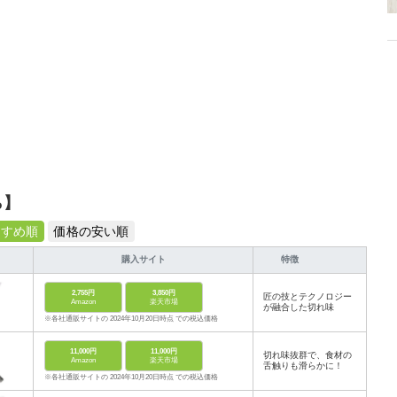
ら】
すすめ順
価格の安い順
購入サイト
特徴
2,755円
3,850円
匠の技とテクノロジー
Amazon
楽天市場
が融合した切れ味
※各社通販サイトの 2024年10月20日時点 での税込価格
11,000円
11,000円
切れ味抜群で、食材の
Amazon
楽天市場
舌触りも滑らかに！
※各社通販サイトの 2024年10月20日時点 での税込価格