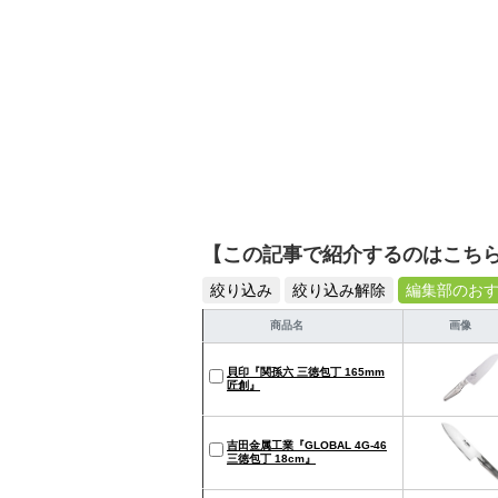
【この記事で紹介するのはこち
絞り込み
絞り込み解除
編集部のお
商品名
画像
貝印『関孫六 三徳包丁 165mm
匠創』
吉田金属工業『GLOBAL 4G-46
三徳包丁 18cm』