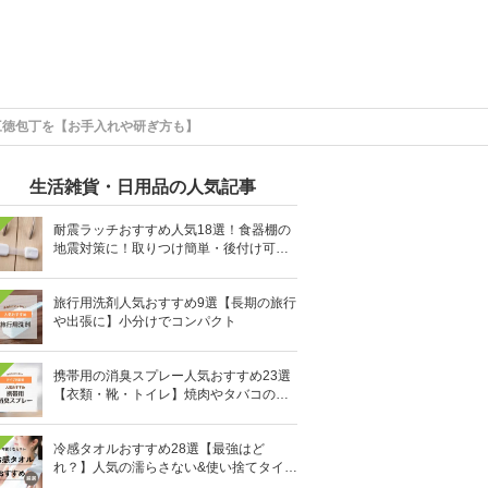
三徳包丁を【お手入れや研ぎ方も】
生活雑貨・日用品の人気記事
耐震ラッチおすすめ人気18選！食器棚の
地震対策に！取りつけ簡単・後付け可能
も
旅行用洗剤人気おすすめ9選【長期の旅行
や出張に】小分けでコンパクト
携帯用の消臭スプレー人気おすすめ23選
【衣類・靴・トイレ】焼肉やタバコのニ
オイにも
冷感タオルおすすめ28選【最強はど
れ？】人気の濡らさない&使い捨てタイプ
も