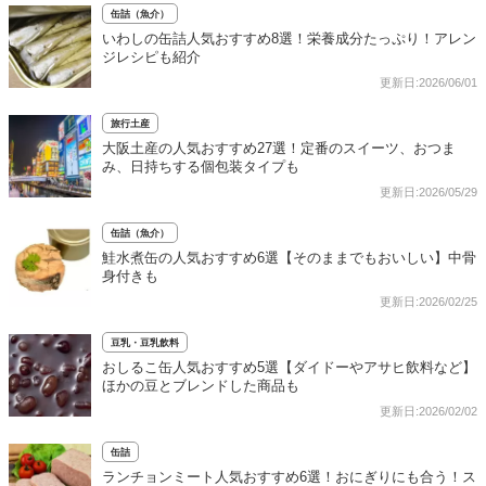
缶詰（魚介）
いわしの缶詰人気おすすめ8選！栄養成分たっぷり！アレン
ジレシピも紹介
更新日:2026/06/01
旅行土産
大阪土産の人気おすすめ27選！定番のスイーツ、おつま
み、日持ちする個包装タイプも
更新日:2026/05/29
缶詰（魚介）
鮭水煮缶の人気おすすめ6選【そのままでもおいしい】中骨
身付きも
更新日:2026/02/25
豆乳・豆乳飲料
おしるこ缶人気おすすめ5選【ダイドーやアサヒ飲料など】
ほかの豆とブレンドした商品も
更新日:2026/02/02
缶詰
ランチョンミート人気おすすめ6選！おにぎりにも合う！ス