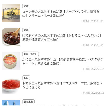
缶詰
コーン缶の人気おすすめ14選【スープやサラダ、離乳食
に】クリーム・ホール別に紹介
更新日:2025/07/29
缶詰
ゆであずきの人気おすすめ10選【おしるこ・ぜんざいに】
無糖や低糖質タイプも紹介
更新日:2025/07/28
缶詰（魚介）
かに缶人気おすすめ15選 【高級食材を手軽に】パスタやチ
ャーハン、炊き込みご飯に
更新日:2025/07/14
缶詰
トマト缶人気おすすめ19選【パスタやスープに】多彩なレ
シピに使える
更新日:2025/06/16
旅行土産