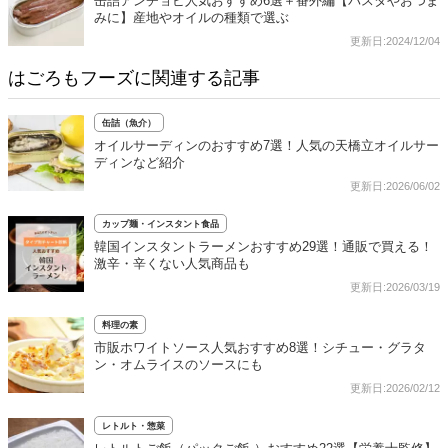
缶詰アンチョビ人気おすすめ6選＋番外編【パスタやおつま
みに】産地やオイルの種類で選ぶ
更新日:2024/12/04
はごろもフーズに関連する記事
缶詰（魚介）
オイルサーディンのおすすめ7選！人気の天橋立オイルサー
ディンなど紹介
更新日:2026/06/02
カップ麺・インスタント食品
韓国インスタントラーメンおすすめ29選！通販で買える！
激辛・辛くない人気商品も
更新日:2026/03/19
料理の素
市販ホワイトソース人気おすすめ8選！シチュー・グラタ
ン・オムライスのソースにも
更新日:2026/02/12
レトルト・惣菜