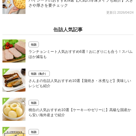
パイシートのおすすめ9選【人気の冷凍タイプも紹介】大き
さや厚さを要チェック
更新日:2026/04/24
缶詰人気記事
1
缶詰
ランチョンミート人気おすすめ6選！おにぎりにも合う！スパム
ほか減塩も
2
缶詰（魚介）
さんまの缶詰人気おすすめ10選【蒲焼き・水煮など】美味しい
レシピも紹介
3
缶詰
桃缶の人気おすすめ10選【ケーキ―やゼリーに】高級な国産か
ら安い海外産まで紹介
4
缶詰