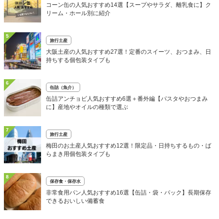
コーン缶の人気おすすめ14選【スープやサラダ、離乳食に】ク
リーム・ホール別に紹介
5
旅行土産
大阪土産の人気おすすめ27選！定番のスイーツ、おつまみ、日
持ちする個包装タイプも
6
缶詰（魚介）
缶詰アンチョビ人気おすすめ6選＋番外編【パスタやおつまみ
に】産地やオイルの種類で選ぶ
7
旅行土産
梅田のお土産人気おすすめ12選！限定品・日持ちするもの・ば
らまき用個包装タイプも
8
保存食・保存水
非常食用パン人気おすすめ16選【缶詰・袋・パック】長期保存
できるおいしい備蓄食