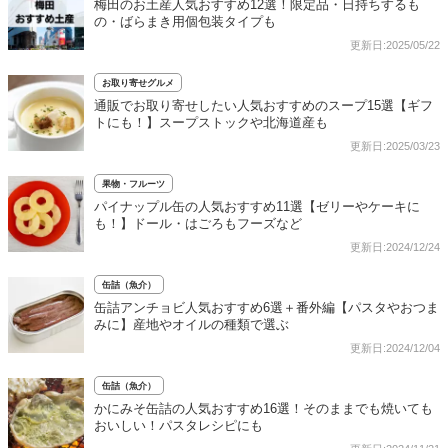
梅田のお土産人気おすすめ12選！限定品・日持ちするも
の・ばらまき用個包装タイプも
更新日:2025/05/22
お取り寄せグルメ
通販でお取り寄せしたい人気おすすめのスープ15選【ギフ
トにも！】スープストックや北海道産も
更新日:2025/03/23
果物・フルーツ
パイナップル缶の人気おすすめ11選【ゼリーやケーキに
も！】ドール・はごろもフーズなど
更新日:2024/12/24
缶詰（魚介）
缶詰アンチョビ人気おすすめ6選＋番外編【パスタやおつま
みに】産地やオイルの種類で選ぶ
更新日:2024/12/04
缶詰（魚介）
かにみそ缶詰の人気おすすめ16選！そのままでも焼いても
おいしい！パスタレシピにも