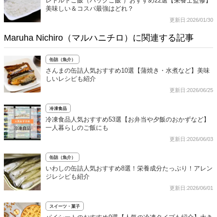
レトルトご飯（パックご飯 ）おすすめ22選【栄養士監修】
美味しい＆コスパ最強はどれ？
更新日:2026/01/30
Maruha Nichiro（マルハニチロ）に関連する記事
缶詰（魚介）
さんまの缶詰人気おすすめ10選【蒲焼き・水煮など】美味
しいレシピも紹介
更新日:2026/06/25
冷凍食品
冷凍食品人気おすすめ53選【お弁当や夕飯のおかずなど】
一人暮らしのご飯にも
更新日:2026/06/03
缶詰（魚介）
いわしの缶詰人気おすすめ8選！栄養成分たっぷり！アレン
ジレシピも紹介
更新日:2026/06/01
スイーツ・菓子