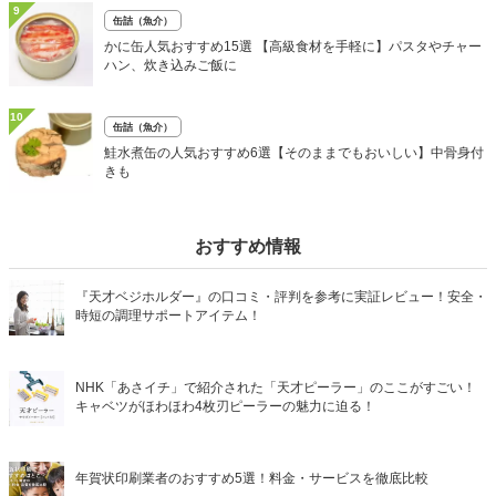
9
缶詰（魚介）
かに缶人気おすすめ15選 【高級食材を手軽に】パスタやチャー
ハン、炊き込みご飯に
10
缶詰（魚介）
鮭水煮缶の人気おすすめ6選【そのままでもおいしい】中骨身付
きも
おすすめ情報
『天才ベジホルダー』の口コミ・評判を参考に実証レビュー！安全・
時短の調理サポートアイテム！
NHK「あさイチ」で紹介された「天才ピーラー」のここがすごい！
キャベツがほわほわ4枚刃ピーラーの魅力に迫る！
年賀状印刷業者のおすすめ5選！料金・サービスを徹底比較