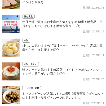
パムほか減塩も
更新日:2025/12/31
旅行土産
伊丹空港で買えるお土産の人気おすすめ18選！限定品、日
持ちするもの、ばらまき用個包装タイプも
更新日:2025/12/16
缶詰
桃缶の人気おすすめ10選【ケーキ―やゼリーに】高級な国
産から安い海外産まで紹介
更新日:2025/12/12
缶詰（魚介）
鮭フレーク人気おすすめ20選！ほぐし・そぼろなどおいし
くて使い勝手がいい商品を紹介
更新日:2025/11/26
ナッツ類・豆類
ミックスビーンズ人気おすすめ9選【栄養豊富でダイエット
にも】料理・サラダ・スープのアレンジに
更新日:2025/11/11