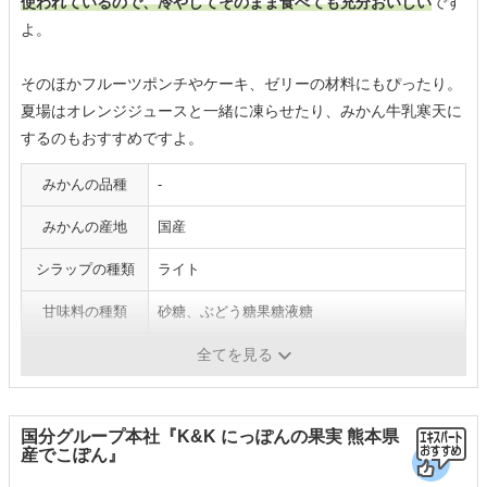
使われているので、冷やしてそのまま食べても充分おいしい
です
よ。
そのほかフルーツポンチやケーキ、ゼリーの材料にもぴったり。
夏場はオレンジジュースと一緒に凍らせたり、みかん牛乳寒天に
するのもおすすめですよ。
みかんの品種
-
みかんの産地
国産
シラップの種類
ライト
甘味料の種類
砂糖、ぶどう糖果糖液糖
保存期間
3年
全てを見る
国分グループ本社『K&K にっぽんの果実 熊本県
産でこぽん』