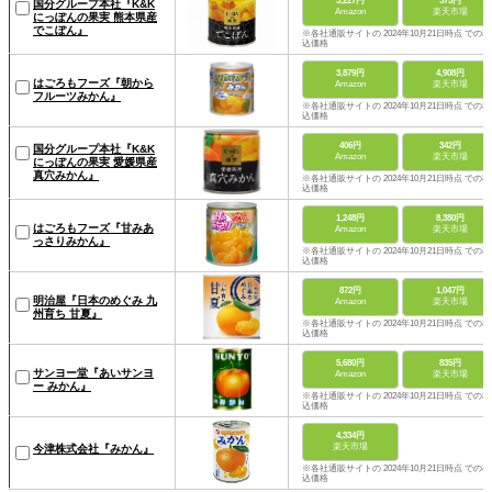
3,227円
375円
国分グループ本社『K&K
Amazon
楽天市場
にっぽんの果実 熊本県産
でこぽん』
※各社通販サイトの 2024年10月21日時点 での税
込価格
3,879円
4,908円
はごろもフーズ『朝から
Amazon
楽天市場
フルーツみかん』
※各社通販サイトの 2024年10月21日時点 での税
込価格
406円
342円
国分グループ本社『K&K
Amazon
楽天市場
にっぽんの果実 愛媛県産
真穴みかん』
※各社通販サイトの 2024年10月21日時点 での税
込価格
1,248円
8,380円
はごろもフーズ『甘みあ
Amazon
楽天市場
っさりみかん』
※各社通販サイトの 2024年10月21日時点 での税
込価格
872円
1,047円
明治屋『日本のめぐみ 九
Amazon
楽天市場
州育ち 甘夏』
※各社通販サイトの 2024年10月21日時点 での税
込価格
5,680円
835円
サンヨー堂『あいサンヨ
Amazon
楽天市場
ー みかん』
※各社通販サイトの 2024年10月21日時点 での税
込価格
4,334円
楽天市場
今津株式会社『みかん』
※各社通販サイトの 2024年10月21日時点 での税
込価格