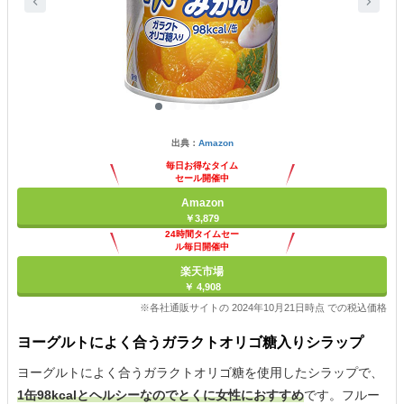
出典：
Amazon
毎日お得なタイム
セール開催中
Amazon
￥3,879
24時間タイムセー
ル毎日開催中
楽天市場
￥ 4,908
※各社通販サイトの 2024年10月21日時点 での税込価格
ヨーグルトによく合うガラクトオリゴ糖入りシラップ
ヨーグルトによく合うガラクトオリゴ糖を使用したシラップで、
1缶98kcalとヘルシーなのでとくに女性におすすめ
です。フルー