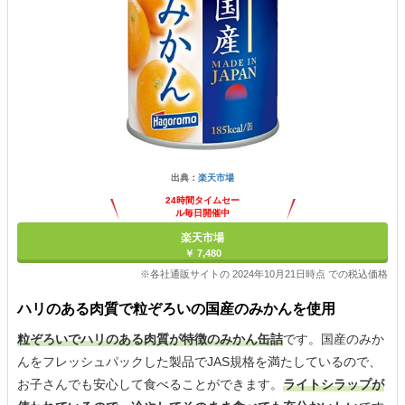
出典：
楽天市場
24時間タイムセー
ル毎日開催中
楽天市場
￥ 7,480
※各社通販サイトの 2024年10月21日時点 での税込価格
ハリのある肉質で粒ぞろいの国産のみかんを使用
粒ぞろいでハリのある肉質が特徴のみかん缶詰
です。国産のみか
んをフレッシュパックした製品でJAS規格を満たしているので、
お子さんでも安心して食べることができます。
ライトシラップが