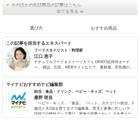
▼
そのほかの缶詰商品の記事はこちら
全てを見る
選び方
おすすめ商品
この記事を担当するエキスパート
フードスタイリスト・料理家
江口 恵子
ナチュラルフード＆スイーツカフェ ORIDO吉祥寺オーナ
ー。 雑誌、広告、WEBサイトなどで、素材感、空気感のあ
るスタイリングと実生活に根付いた提案が人気。 講演会、
料理教室、ケータリング、カフェとあらゆるシチュエーシ
ョンで野菜たっぷりのおいしくて体に優しい料理を伝える
マイナビおすすめナビ編集部
べく活動中。
担当：食品・ドリンク、ベビー・キッズ、ペット
桑野 咲良
「ベビー・キッズ」「食品」「ペット」カテゴリー担当。3
歳児と犬2頭を育てるママ編集者。育児と家事に忙しいママ
目線での時短グッズ選び、家族の栄養とおいしさを考えた
食品選び、束の間のリラックスタイムを楽しむためのスイ
ーツ選びに自信あり。鋭い目線で商品を見極め、少しでも
日々の生活が豊かになるものを紹介します。