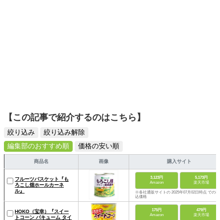
【この記事で紹介するのはこちら】
絞り込み
絞り込み解除
編集部のおすすめ順
価格の安い順
商品名
画像
購入サイト
3,123円
5,173円
フルーツバスケット『も
Amazon
楽天市場
ろこし畑ホールカーネ
ル』
※各社通販サイトの 2025年07月02日時点 での税
込価格
175円
479円
HOKO（宝幸）『スイー
Amazon
楽天市場
トコーン バキューム タイ