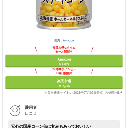
出典：
Amazon
毎日お得なタイム
セール開催中
Amazon
￥9,072
24時間タイムセー
ル毎日開催中
楽天市場
￥ 7,776
※各社通販サイトの 2025年07月02日時点 での税込価格
愛用者
口コミ
安心の国産コーン缶は甘みもあっておいしい