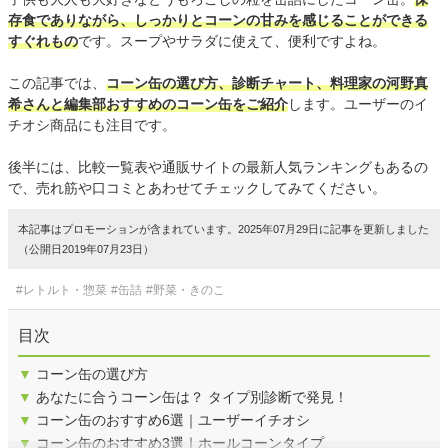
存食でありながら、しっかりとコーンの甘みを感じることができる
すぐれもの
です。スープやサラダに使えて、便利ですよね。
この記事では、
コーン缶の選び方、診断チャート、料理家の河野真
希さんと編集部おすすめのコーン缶をご紹介
します。ユーザーのイ
チオシ商品にも注目です。
後半には、比較一覧表や通販サイトの最新人気ランキングもあるの
で、売れ筋や口コミとあわせてチェックしてみてください。
本記事はプロモーションが含まれています。2025年07月29日に記事を更新しました
（公開日2019年07月23日）
#レトルト・惣菜
#缶詰
#野菜・きのこ
目次
▼
コーン缶の選び方
▼
あなたに合うコーン缶は？ タイプ別診断で発見！
▼
コーン缶のおすすめ6選｜ユーザーイチオシ
▼
コーン缶のおすすめ3選｜ホールコーンタイプ