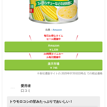
出典：
Amazon
毎日お得なタイム
セール開催中
Amazon
￥1,339
24時間タイムセー
ル毎日開催中
楽天市場
￥ 745
※各社通販サイトの 2025年07月02日時点 での税込価格
愛用者
口コミ
トウモロコシの甘みたっぷりでおいしい！