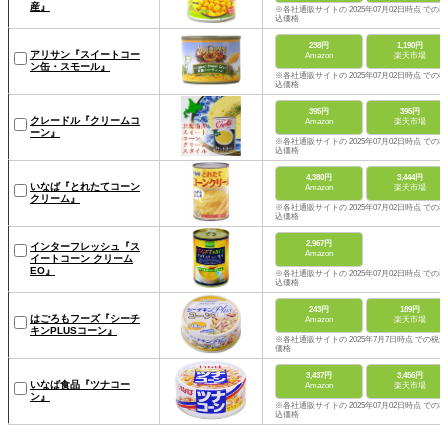
産』
※各社通販サイトの 2025年07月02日時点 での税
込価格
238円
1,190円
アリサン『スイートコー
Amazon
楽天市場
ン缶・スモール』
※各社通販サイトの 2025年07月02日時点 での税
込価格
395円
395円
クレードル『クリームコ
Amazon
楽天市場
ーン』
※各社通販サイトの 2025年07月02日時点 での税
込価格
4,380円
3,444円
いなば『とれたてコーン
Amazon
楽天市場
クリーム』
※各社通販サイトの 2025年07月02日時点 での税
込価格
2,967円
インターフレッシュ『ス
Amazon
イートコーン クリーム
EO』
※各社通販サイトの 2025年07月02日時点 での税
込価格
243円
189円
はごろもフーズ『シーチ
Amazon
楽天市場
キンPLUSコーン』
※各社通販サイトの 2025年7月7日時点 での税込
価格
3,437円
3,456円
いなば食品『ツナコー
Amazon
楽天市場
ン』
※各社通販サイトの 2025年07月02日時点 での税
込価格