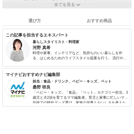
全てを見る
選び方
おすすめ商品
この記事を担当するエキスパート
暮らしスタイリスト・料理家
河野 真希
料理や家事、インテリアなど、気持ちのいい暮らしを作
る、はじめるためのライフスタイル提案を行う。 流行や思
い込みにとらわれずに、無理なく持続可能で快適な自分ら
しい暮らしづくりを応援。 簡単＆時短料理が学べる『料理
教室つづくらす食堂』主宰。
マイナビおすすめナビ編集部
担当：食品・ドリンク、ベビー・キッズ、ペット
桑野 咲良
「ベビー・キッズ」「食品」「ペット」カテゴリー担当。3
歳児と犬2頭を育てるママ編集者。育児と家事に忙しいママ
目線での時短グッズ選び、家族の栄養とおいしさを考えた
食品選び、束の間のリラックスタイムを楽しむためのスイ
ーツ選びに自信あり。鋭い目線で商品を見極め、少しでも
日々の生活が豊かになるものを紹介します。