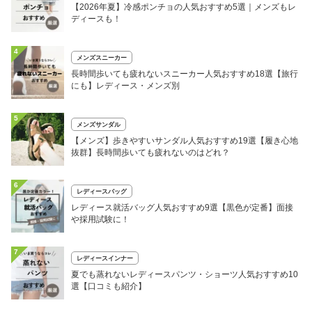
【2026年夏】冷感ポンチョの人気おすすめ5選｜メンズもレ
ディースも！
4
メンズスニーカー
長時間歩いても疲れないスニーカー人気おすすめ18選【旅行
にも】レディース・メンズ別
5
メンズサンダル
【メンズ】歩きやすいサンダル人気おすすめ19選【履き心地
抜群】長時間歩いても疲れないのはどれ？
6
レディースバッグ
レディース就活バッグ人気おすすめ9選【黒色が定番】面接
や採用試験に！
7
レディースインナー
夏でも蒸れないレディースパンツ・ショーツ人気おすすめ10
選【口コミも紹介】