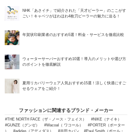
NHK「あさイチ」で紹介された「天才ピーラー」のここがす
ごい！キャベツがほわほわ4枚刃ピーラーの魅力に迫る！
年賀状印刷業者のおすすめ5選！料金・サービスを徹底比較
ウォーターサーバーおすすめ10選！導入のメリットや選び方
のポイントを徹底解説
夏用リカバリーウェア人気おすすめ15選！涼しく快適にすご
せるウェアをご紹介！
ファッションに関連するブランド・メーカー
#THE NORTH FACE（ザ・ノース・フェイス）
#NIKE（ナイキ）
#GUNZE（グンゼ）
#Wacoal（ ワコール）
#PORTER（ポーター
）
#adidas（アディダス）
#吉田カバン
#Paul Smith（ポール・