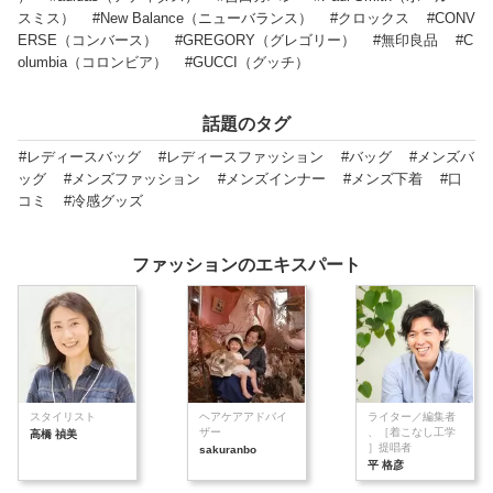
スミス）
#New Balance（ニューバランス）
#クロックス
#CONV
ERSE（コンバース）
#GREGORY（グレゴリー）
#無印良品
#C
olumbia（コロンビア）
#GUCCI（グッチ）
話題のタグ
#レディースバッグ
#レディースファッション
#バッグ
#メンズバ
ッグ
#メンズファッション
#メンズインナー
#メンズ下着
#口
コミ
#冷感グッズ
ファッションのエキスパート
スタイリスト
ヘアケアアドバイ
ライター／編集者
ザー
、［着こなし工学
高橋 禎美
］提唱者
sakuranbo
平 格彦