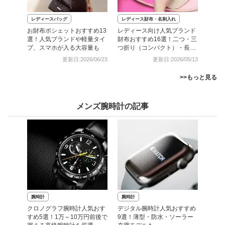
レディースバッグ
レディース財布・名刺入れ
お財布ポシェットおすすめ13
レディース向け人気ブランド
選！人気ブランドや軽量タイ
財布おすすめ16選！二つ・三
プ、スマホが入る大容量も
つ折り（コンパクト）・長財
布
更新日:2026/06/23
更新日:2026/05/13
>>もっと見る
メンズ腕時計の記事
腕時計
腕時計
クロノグラフ腕時計人気おす
デジタル腕時計人気おすすめ
すめ5選！1万～10万円前後で
9選！薄型・防水・ソーラー