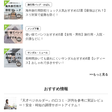
8
旅行用バッグ・かばん
海外旅行用防犯リュック人気おすすめ12選【最強はどれ？】
スリ対策で盗難を防ぐ！
9
メンズ下着
使い捨てパンツおすすめ5選【女性・男性】旅行用・入院・
介護などに！
10
サンダル・ミュール
長時間歩いても疲れにくいサンダルおすすめ8選【レディー
ス】おしゃれで歩きやすい！
>>もっと見る
おすすめ情報
『天才ベジホルダー』の口コミ・評判を参考に実証レビュ
ー！安全・時短の調理サポートアイテム！