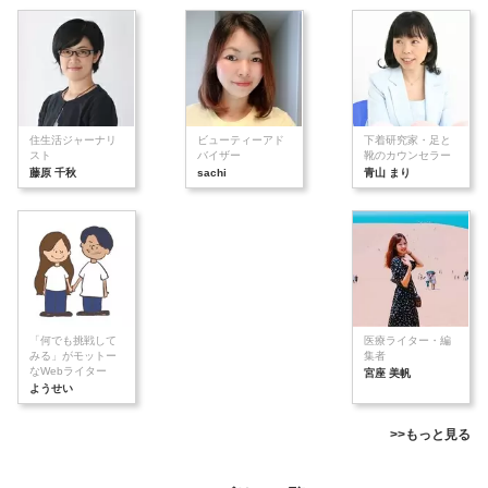
住生活ジャーナリ
ビューティーアド
下着研究家・足と
スト
バイザー
靴のカウンセラー
藤原 千秋
sachi
青山 まり
「何でも挑戦して
医療ライター・編
みる」がモットー
集者
なWebライター
宮座 美帆
ようせい
>>もっと見る