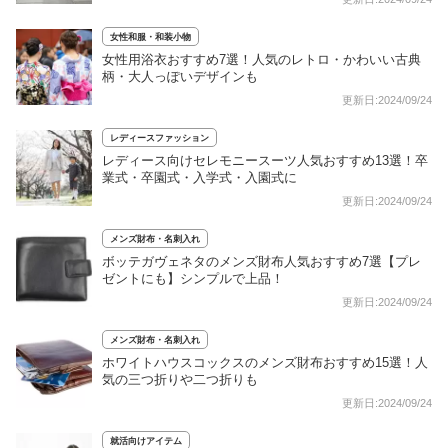
女性和服・和装小物
女性用浴衣おすすめ7選！人気のレトロ・かわいい古典
柄・大人っぽいデザインも
更新日:2024/09/24
レディースファッション
レディース向けセレモニースーツ人気おすすめ13選！卒
業式・卒園式・入学式・入園式に
更新日:2024/09/24
メンズ財布・名刺入れ
ボッテガヴェネタのメンズ財布人気おすすめ7選【プレ
ゼントにも】シンプルで上品！
更新日:2024/09/24
メンズ財布・名刺入れ
ホワイトハウスコックスのメンズ財布おすすめ15選！人
気の三つ折りや二つ折りも
更新日:2024/09/24
就活向けアイテム