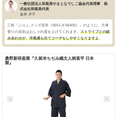
一般社団法人和装美やまとなでしこ協会代表理事 株
式会社和装美代表
金井 夕子
三松『ふりふ メンズ浴衣（0651-4-56400）』のように、片身
替りの浴衣はおしゃれ度を上げてくれます。
ストライプとの組
み合わせが、洋風感も出てコーデもしやすくなりますよ
。
桑野新研産業『久留米ちぢみ織文人柄甚平 日本
製』