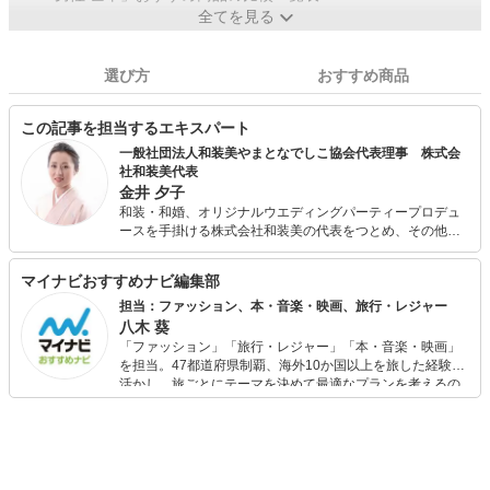
全てを見る
選び方
おすすめ商品
この記事を担当するエキスパート
一般社団法人和装美やまとなでしこ協会代表理事 株式会
社和装美代表
金井 夕子
和装・和婚、オリジナルウエディングパーティープロデュ
ースを手掛ける株式会社和装美の代表をつとめ、その他広
告.TV.CM等では、和装・和婚の監修やディレクションもこ
なす。 和装のマナーや知識の講座を学生向けに特別授業プ
マイナビおすすめナビ編集部
ログラムで担当。プロ向けには知識マナーも含めた和装撮
影の見え方等のセミナー業も担当。 企業との和装が入るイ
担当：ファッション、本・音楽・映画、旅行・レジャー
ベント運営も技術含め担当し、和装の専門家としての活動
八木 葵
もこなす。 一般社団法人和装美やまとなでしこ協会では代
「ファッション」「旅行・レジャー」「本・音楽・映画」
表理事をつとめ、着物好きと遊んで楽しむイベントを通し
を担当。47都道府県制覇、海外10か国以上を旅した経験を
て着物産業の発展に貢献する事も掲げて活動。 着物を学び
活かし、旅ごとにテーマを決めて最適なプランを考えるの
たい人、着物で仕事をしたい人へは和装プロデューサーと
が得意。また、アパレルショップでの販売経験もあり。誰
しての立場から、技術面のみならず接客、撮影スタイリス
でも手軽に楽しめるプチプラとトレンドを取り入れたコー
トなどもカバーできる講座を開講。 和装業界の働く環境と
ディネートを提案します。本や映画から受けたインスピレ
待遇も変えていく事も協会の掲げる理念の１つとしてい
ーションを日常や仕事に活かすことを大切にし、記事では
る。趣味で着物を楽しみたい人と働きたい人が一緒に活動
そんな視点から選んだおすすめ作品やアイテムを紹介しま