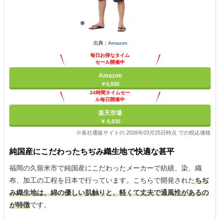
出典：
Amazon
毎日お得なタイム
セール開催中
Amazon
￥6,930
24時間タイムセー
ル毎日開催中
楽天市場
￥ 6,930
※各社通販サイトの 2026年03月25日時点 での税込価格
純国産にこだわったちぢみ織生地で快適な甚平
福岡の久留米市で純国産にこだわったメーカーで紡績、染、織
布、加工の工程を日本で行っています。こちらで開発された
ちぢ
み織生地は、綿の優しい肌触りと、軽くて丈夫で通風性があるの
が特徴
です。