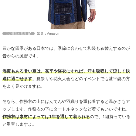
出典：Amazon
この商品を見る
豊かな四季がある日本では、季節に合わせて和装も衣替えするのが
昔からの風習です。
湿度もある暑い夏は、甚平や浴衣にすれば、汗も吸収して涼しく快
適に過ごせます
。夏祭りや花火大会などのイベントでも甚平姿の方
をよく見かけますね。
冬なら、作務衣の上にはんてんや羽織りを重ね着すると温かさもア
ップします。作務衣の下にタートルネックなど着てもいいですね。
作務衣は素材によっては1年を通して着られる
ので、1組持っている
と重宝しますよ。