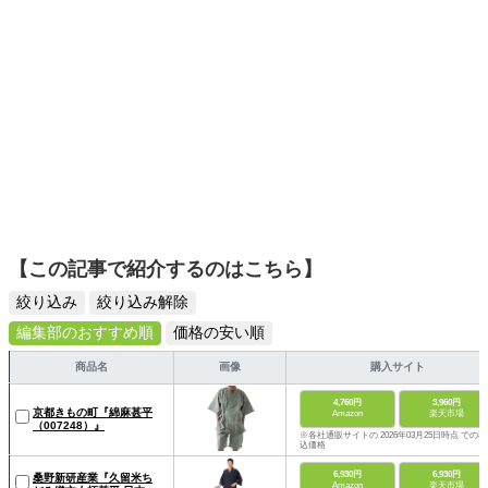
できる協会の着物二ストも募集中。着物二ストは登録無料
す。
です。
【この記事で紹介するのはこちら】
絞り込み
絞り込み解除
編集部のおすすめ順
価格の安い順
商品名
画像
購入サイト
4,760円
3,960円
京都きもの町『綿麻甚平
Amazon
楽天市場
（007248）』
※各社通販サイトの 2026年03月25日時点 での税
込価格
6,930円
6,930円
桑野新研産業『久留米ち
Amazon
楽天市場