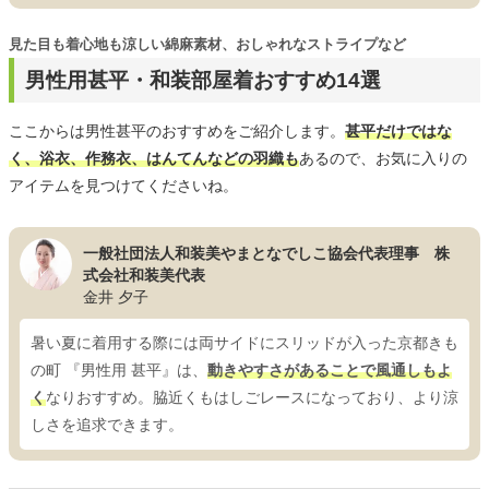
見た目も着心地も涼しい綿麻素材、おしゃれなストライプなど
男性用甚平・和装部屋着おすすめ14選
ここからは男性甚平のおすすめをご紹介します。
甚平だけではな
く、浴衣、作務衣、はんてんなどの羽織も
あるので、お気に入りの
アイテムを見つけてくださいね。
一般社団法人和装美やまとなでしこ協会代表理事 株
式会社和装美代表
金井 夕子
暑い夏に着用する際には両サイドにスリッドが入った京都きも
の町 『男性用 甚平』は、
動きやすさがあることで風通しもよ
く
なりおすすめ。脇近くもはしごレースになっており、より涼
しさを追求できます。