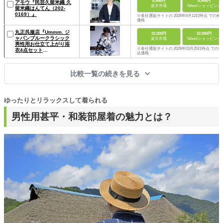
8,998円
8,998円
アモウ『民芸久留米織 久
楽天市場
Yahoo!ショッピング
留米織はんてん（202-
0169）』
※各社通販サイトの 2026年6月12日時点 での税
価格
丸正呉服店『Ummm. ジ
22,000円
22,000円
ャパンブルークラシック
楽天市場
Yahoo!ショッピング
男性用お仕立て上がり浴
※各社通販サイトの 2026年03月25日時点 での税
衣4点セット
込価格
（unk70024）』
比較一覧の続きを見る
ゆったりとリラックスして着られる
男性用甚平・和装部屋着の魅力とは？