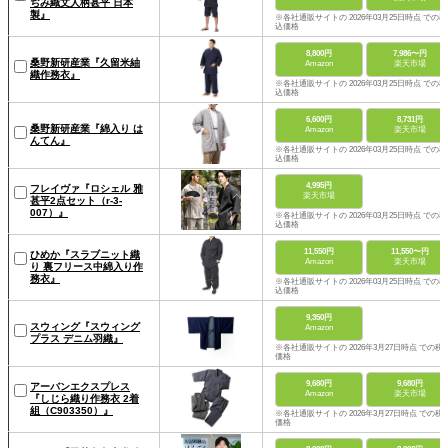
ぢみ織文人柄甚平 日本
製』
※各社通販サイトの 2026年03月25日時点 での税
込価格
8,800円
7,986〜円
桑野新研産業『久留米紬
Amazon
楽天市場
織作務衣』
※各社通販サイトの 2026年03月25日時点 での税
込価格
6,600円
8,731円
桑野新研産業『綿入り は
Amazon
楽天市場
んてん』
※各社通販サイトの 2026年03月25日時点 での税
込価格
4,995円
フレイヴァ『ロシェル 雅
楽天市場
甚平2点セット（r-3-
007）』
※各社通販サイトの 2026年03月25日時点 での税
込価格
11,550円
11,550〜円
ひめか『スラブニット織
Amazon
楽天市場
り 裏フリース中綿入り作
務衣』
※各社通販サイトの 2026年03月25日時点 での税
込価格
9,350円
スウィング『スウィング
Amazon
プラス デニム羽織』
※各社通販サイトの 2026年3月27日時点 での税
価格
9,680円
9,680円
アーバンエクスプレス
Amazon
楽天市場
『しじら織り作務衣 2着
組（C903350）』
※各社通販サイトの 2026年3月27日時点 での税
価格