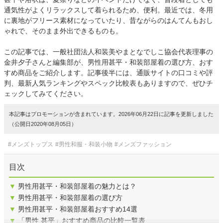
通気性がよくリラックスして着られるため、便利。最近では、冬用
に裏地がフリース素材になっていたり、昔ながらのはんてんもおし
ゃれで、そのまま外出できるものも。
この記事では、一般社団法人和装美やまとなでしこ協会代表理事の
金井夕子さんと編集部が、男性用甚平・和装部屋着の選び方、おす
すめ商品をご紹介します。記事後半には、通販サイトの口コミや評
判、最新人気ランキングやスペック比較表もありますので、ぜひチ
ェックしてみてください。
本記事はプロモーションが含まれています。2026年06月22日に記事を更新しました
（公開日2020年08月05日）
#メンズトップス
#男性和服・和装小物
#メンズファッション
目次
▼
男性用甚平・和装部屋着の魅力とは？
▼
男性用甚平・和装部屋着の選び方
▼
男性用甚平・和装部屋着おすすめ14選
▼
「男性 甚平」おすすめ商品の比較一覧表