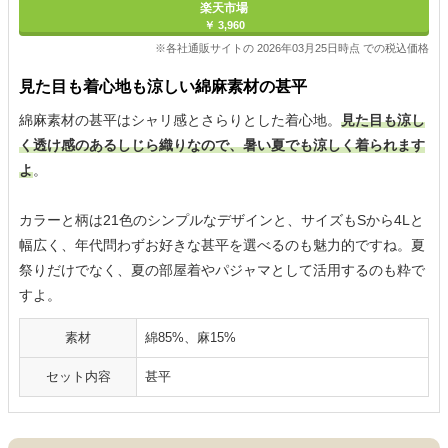
楽天市場
￥ 3,960
※各社通販サイトの 2026年03月25日時点 での税込価格
見た目も着心地も涼しい綿麻素材の甚平
綿麻素材の甚平はシャリ感とさらりとした着心地。
見た目も涼し
く透け感のあるしじら織りなので、暑い夏でも涼しく着られます
よ
。
カラーと柄は21色のシンプルなデザインと、サイズもSから4Lと
幅広く、年代問わずお好きな甚平を選べるのも魅力的ですね。夏
祭りだけでなく、夏の部屋着やパジャマとして活用するのも粋で
すよ。
素材
綿85%、麻15%
セット内容
甚平