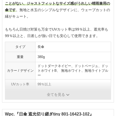
ことがない、ジャストフィットなサイズ感がうれしい晴雨兼用の
傘です
。無地と水玉のシンプルなデザインに、ウェーブカットの
縁がキュート。
もちろん日焼け対策も万全でUVカット率は99％以上、遮光率も
99％以上と、日差しが強い日でも安心して使用できます。
タイプ
長傘
重量
380g
ドットダークネイビー、ドットベージュ、ドッ
カラー / デザイン
トホワイトB、 無地ホワイト、無地ライトブル
ー
UVカット率
99％以上
遮光率
99％以上
全てを見る
Wpc.『日傘 遮光切り継ぎtiny 801-16423-102』