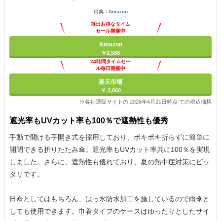
出典：
Amazon
毎日お得なタイム
セール開催中
Amazon
￥2,588
24時間タイムセー
ル毎日開催中
楽天市場
￥ 2,860
※各社通販サイトの 2026年4月21日時点 での税込価格
遮光率もUVカット率も100％で遮熱性も優秀
手動で開ける手開き式を採用しており、ポキポキ折らずに簡単に
開閉できる折りたたみ傘。遮光率もUVカット率共に100％を実現
しました。さらに、遮熱性も優れており、夏の熱中症対策にピッ
タリです。
日傘としてはもちろん、はっ水防水加工を施しているので雨傘と
しても使用できます。巾着タイプのケースはゆったりとしたサイ