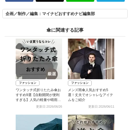
企画／制作／編集：マイナビおすすめナビ編集部
傘に関連する記事
ファッション
ファッション
ワンタッチ式折りたたみ傘お
メンズ雨傘人気おすすめ5
すすめ9選【自動開閉が便利
選！丈夫でオシャレなアイテ
すぎる】人気の軽量や晴雨兼
ムをご紹介
用も
更新日:2026/06/26
更新日:2026/06/11