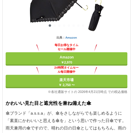
出典：
Amazon
毎日お得なタイム
セール開催中
Amazon
￥2,970
24時間タイムセー
ル毎日開催中
楽天市場
￥ 2,750 〜
※各社通販サイトの 2026年4月21日時点 での税込価格
かわいい見た目と遮光性を兼ね備えた傘
傘ブランド「a.s.s.a」が、傘をさしながらでも楽しめるように
「素直にかわいいと思える傘を」という思いで作った日傘です。
雨天兼用の傘ですので、晴れの日の日傘としてはもちろん、雨の