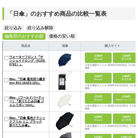
「日傘」のおすすめ商品の比較一覧表
絞り込み
絞り込み解除
編集部のおすすめ順
価格の安い順
商品名
画像
購入サイト
4,780円
2,200円
ウォーターフロント『サ
Amazon
楽天市場
ンシェイドロング（S155-
0781）』
※各社通販サイトの 2026年6月8日時点 での税込
価格
3,630円
2,680円
Wpc.『日傘 遮光切り継ぎ
Amazon
楽天市場
tiny 801-16423-102』
※各社通販サイトの 2026年4月21日時点 での税
価格
2,310円
2,354円
Wpc.（ワールドパーティ
Amazon
Yahoo!ショッピング
ー）『折りたたみ日傘 ジ
ェムリボン mini』
※各社通販サイトの 2026年4月21日時点 での税
価格
2,588円
2,860円
Wpc.『日傘 遮光クラシッ
Amazon
楽天市場
クフリル ミニ ブラック
折りたたみ傘』
※各社通販サイトの 2026年4月21日時点 での税
価格
2,970円
2,750〜円