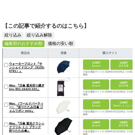
【この記事で紹介するのはこちら】
絞り込み
絞り込み解除
編集部のおすすめ順
価格の安い順
商品名
画像
購入サイト
4,780円
2,200円
ウォーターフロント『サ
Amazon
楽天市場
ンシェイドロング（S155-
0781）』
※各社通販サイトの 2026年6月8日時点 での税込
価格
3,630円
2,680円
Wpc.『日傘 遮光切り継ぎ
Amazon
楽天市場
tiny 801-16423-102』
※各社通販サイトの 2026年4月21日時点 での税
価格
2,310円
2,354円
Wpc.（ワールドパーティ
Amazon
Yahoo!ショッピング
ー）『折りたたみ日傘 ジ
ェムリボン mini』
※各社通販サイトの 2026年4月21日時点 での税
価格
2,588円
2,860円
Wpc.『日傘 遮光クラシッ
Amazon
楽天市場
クフリル ミニ ブラック
折りたたみ傘』
※各社通販サイトの 2026年4月21日時点 での税
価格