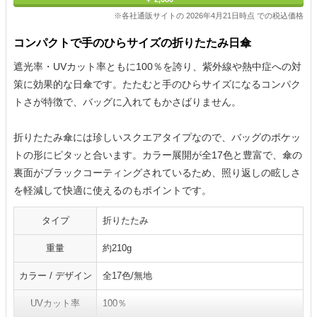
※各社通販サイトの 2026年4月21日時点 での税込価格
コンパクトで手のひらサイズの折りたたみ日傘
遮光率・UVカット率ともに100％を誇り、紫外線や熱中症への対
策に効果的な日傘です。たたむと手のひらサイズになるコンパク
トさが特徴で、バッグに入れてもかさばりません。
折りたたみ傘には珍しいスクエアタイプなので、バッグのポケッ
トの形にピタッと合います。カラー展開が全17色と豊富で、傘の
裏面がブラックコーティングされているため、照り返しの眩しさ
を軽減して快適に使えるのもポイントです。
タイプ
折りたたみ
重量
約210g
カラー / デザイン
全17色/無地
UVカット率
100％