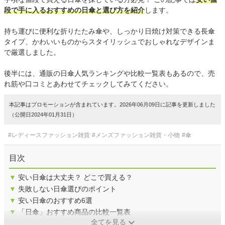
段で手に入るおすすめの日傘と選び方を紹介
します。
持ち運びに便利な折りたたみ傘や、しっかり日焼け対策できる長傘
タイプ、かわいいものからスタイリッシュでおしゃれなデザインま
で厳選しました。
後半には、通販の日傘人気ランキングや比較一覧表もあるので、売
れ筋や口コミとあわせてチェックしてみてください。
本記事はプロモーションが含まれています。2026年06月09日に記事を更新しました
（公開日2024年01月31日）
#レディースファッション雑貨
#メンズファッション雑貨・小物
#傘
目次
▼
安い日傘は大丈夫？ どこで買える？
▼
失敗しない日傘選びのポイント
▼
安い日傘のおすすめ6選
▼
「日傘」おすすめ商品の比較一覧表
全てを見る