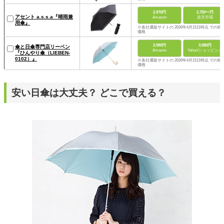
2,970円
2,750〜円
アセント a.s.s.a『晴雨兼
Amazon
楽天市場
用傘』
※各社通販サイトの 2026年4月21日時点 での税
価格
2,990円
3,980円
傘と日傘専門店リーベン
Amazon
Yahoo!ショッピング
『ひんやり傘（LIEBEN-
0102）』
※各社通販サイトの 2026年4月21日時点 での税
価格
安い日傘は大丈夫？ どこで買える？