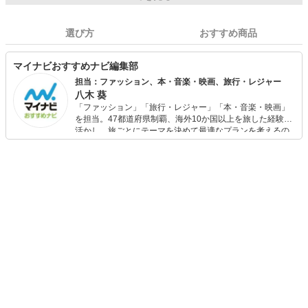
選び方
おすすめ商品
マイナビおすすめナビ編集部
担当：ファッション、本・音楽・映画、旅行・レジャー
八木 葵
「ファッション」「旅行・レジャー」「本・音楽・映画」
を担当。47都道府県制覇、海外10か国以上を旅した経験を
活かし、旅ごとにテーマを決めて最適なプランを考えるの
が得意。また、アパレルショップでの販売経験もあり。誰
でも手軽に楽しめるプチプラとトレンドを取り入れたコー
ディネートを提案します。本や映画から受けたインスピレ
ーションを日常や仕事に活かすことを大切にし、記事では
そんな視点から選んだおすすめ作品やアイテムを紹介しま
す。