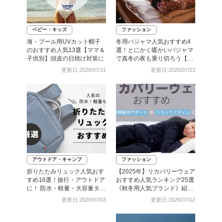
ベビー・キッズ
ファッション
海・プール用UVカット帽子
冬用パジャマ人気おすすめ4
のおすすめ人気13選【ママ＆
選！とにかく暖かいパジャマ
子供別】頭皮の日焼け対策に
で真冬の夜も乗り切ろう【メ
ンズ・レディース】
更新日:2026/07/31
更新日:2026/07/23
アウトドア・キャンプ
ファッション
折りたたみリュック人気おす
【2025年】リカバリーウェア
すめ16選！旅行・アウトドア
おすすめ人気ランキング25選
に！ 防水・軽量・大容量タイ
《秋冬用人気ブランド》紹
プも
介！
更新日:2026/07/03
更新日:2026/07/02