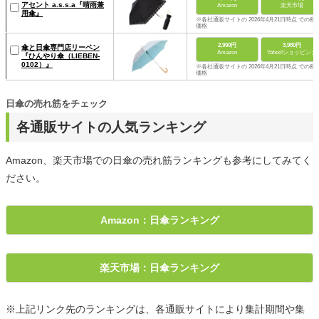
アセント a.s.s.a『晴雨兼
Amazon
楽天市場
用傘』
※各社通販サイトの 2026年4月21日時点 での税
価格
2,990円
3,980円
傘と日傘専門店リーベン
Amazon
Yahoo!ショッピング
『ひんやり傘（LIEBEN-
0102）』
※各社通販サイトの 2026年4月21日時点 での税
価格
日傘の売れ筋をチェック
各通販サイトの人気ランキング
Amazon、楽天市場での日傘の売れ筋ランキングも参考にしてみてく
ださい。
Amazon：日傘ランキング
楽天市場：日傘ランキング
※上記リンク先のランキングは、各通販サイトにより集計期間や集