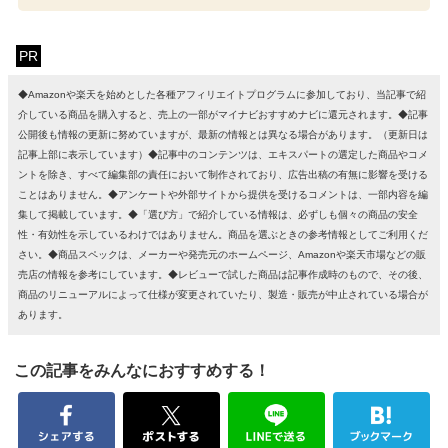
PR
◆Amazonや楽天を始めとした各種アフィリエイトプログラムに参加しており、当記事で紹
介している商品を購入すると、売上の一部がマイナビおすすめナビに還元されます。◆記事
公開後も情報の更新に努めていますが、最新の情報とは異なる場合があります。（更新日は
記事上部に表示しています）◆記事中のコンテンツは、エキスパートの選定した商品やコメ
ントを除き、すべて編集部の責任において制作されており、広告出稿の有無に影響を受ける
ことはありません。◆アンケートや外部サイトから提供を受けるコメントは、一部内容を編
集して掲載しています。◆「選び方」で紹介している情報は、必ずしも個々の商品の安全
性・有効性を示しているわけではありません。商品を選ぶときの参考情報としてご利用くだ
さい。◆商品スペックは、メーカーや発売元のホームページ、Amazonや楽天市場などの販
売店の情報を参考にしています。◆レビューで試した商品は記事作成時のもので、その後、
商品のリニューアルによって仕様が変更されていたり、製造・販売が中止されている場合が
あります。
この記事をみんなにおすすめする！