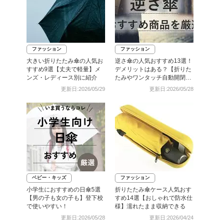
ファッション
ファッション
大きい折りたたみ傘の人気お
逆さ傘の人気おすすめ13選！
すすめ9選【丈夫で軽量】メ
デメリットはある？【折りた
ンズ・レディース別に紹介
たみやワンタッチ自動開閉
も】
更新日:2026/05/29
更新日:2026/05/28
ベビー・キッズ
ファッション
小学生におすすめの日傘5選
折りたたみ傘ケース人気おす
【男の子も女の子も】登下校
すめ14選【おしゃれで防水仕
で使いやすい！
様】濡れたまま収納できる
更新日:2026/05/28
更新日:2026/04/24