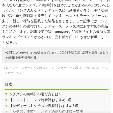
本人なら1度はシチズンの腕時計をはめたことがあるのではないでし
ょうか。メンズのみならずレディースにも愛用者が多く、手頃な値
段で高性能な腕時計を発売しています。ベストセラーのシリーズも
多く、新しい機能を搭載した製品もさまざま。この記事では、シチ
ズンの腕時計の選び方と、レディース・メンズ別におすすめの商品
をご紹介します。記事後半では、amazonなど通販サイトの最新人気
ランキングのリンクがあるので、売れ筋や口コミもぜひ参考にして
ください。
本記事はプロモーションが含まれています。2024年10月02日に記事を更新しました
（公開日2020年09月04日）
#レディースファッション雑貨
#メンズファッション雑貨・小物
#レディース
ファッション
目次
▼
シチズンの腕時計の選び方とは？
▼
【メンズ】シチズン腕時計おすすめ3選
▼
【レディース】シチズン腕時計おすすめ6選
▼
「シチズン腕時計」おすすめ商品の比較一覧表