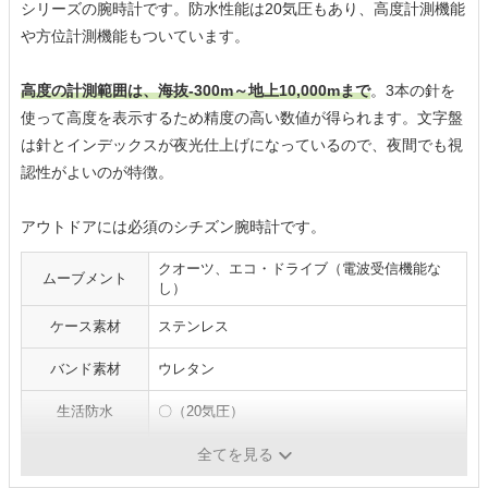
シリーズの腕時計です。防水性能は20気圧もあり、高度計測機能
や方位計測機能もついています。
高度の計測範囲は、海抜-300m～地上10,000mまで
。3本の針を
使って高度を表示するため精度の高い数値が得られます。文字盤
は針とインデックスが夜光仕上げになっているので、夜間でも視
認性がよいのが特徴。
アウトドアには必須のシチズン腕時計です。
クオーツ、エコ・ドライブ（電波受信機能な
ムーブメント
し）
ケース素材
ステンレス
バンド素材
ウレタン
生活防水
〇（20気圧）
本体重量
131g
全てを見る