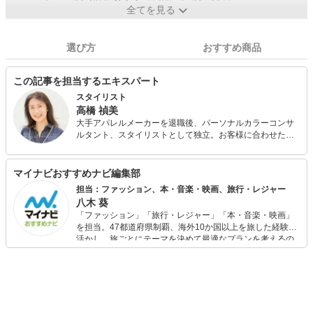
全てを見る
選び方
おすすめ商品
この記事を担当するエキスパート
スタイリスト
高橋 禎美
大手アパレルメーカーを退職後、パーソナルカラーコンサ
ルタント、スタイリストとして独立。お客様に合わせたバ
ランスの取り方やファッションを楽しむコツを分かりやす
くアドバイス。パーソナルカラー診断も会社員時代から仕
事の中で関わっており実績と定評がある。 また、FPとして
マイナビおすすめナビ編集部
も活動しており、個人FP相談や投資初心者の女性に向けた
担当：ファッション、本・音楽・映画、旅行・レジャー
「はじめての投資セミナー」を開催中。お金とファッショ
八木 葵
ンに興味のある女性に支持されている。
「ファッション」「旅行・レジャー」「本・音楽・映画」
を担当。47都道府県制覇、海外10か国以上を旅した経験を
活かし、旅ごとにテーマを決めて最適なプランを考えるの
が得意。また、アパレルショップでの販売経験もあり。誰
でも手軽に楽しめるプチプラとトレンドを取り入れたコー
ディネートを提案します。本や映画から受けたインスピレ
ーションを日常や仕事に活かすことを大切にし、記事では
そんな視点から選んだおすすめ作品やアイテムを紹介しま
す。