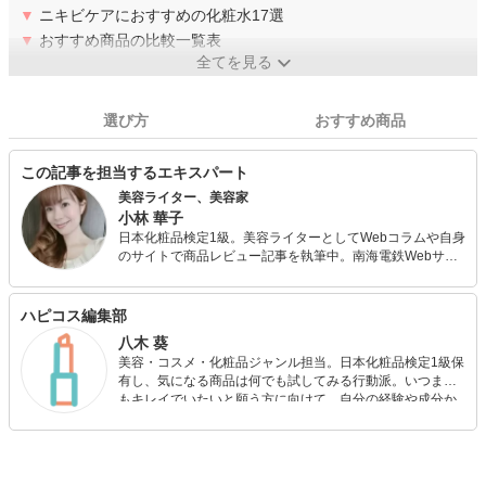
▼
ニキビケアにおすすめの化粧水17選
▼
おすすめ商品の比較一覧表
全てを見る
選び方
おすすめ商品
この記事を担当するエキスパート
美容ライター、美容家
小林 華子
日本化粧品検定1級。美容ライターとしてWebコラムや自身
のサイトで商品レビュー記事を執筆中。南海電鉄Webサイ
ト動画モデルとしても活躍。 中学生と小学生の子供を持つ
アラフォーママ。お洒落ママ会アワードグランプリ、
puremoniアワードグランプリ
ハピコス編集部
八木 葵
美容・コスメ・化粧品ジャンル担当。日本化粧品検定1級保
有し、気になる商品は何でも試してみる行動派。いつまで
もキレイでいたいと願う方に向けて、自分の経験や成分か
ら”本当におすすめできる”ものを紹介するがモットーです！