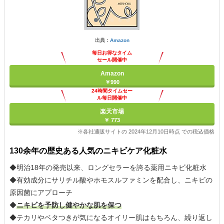
出典：
Amazon
毎日お得なタイム
セール開催中
Amazon
￥990
24時間タイムセー
ル毎日開催中
楽天市場
￥ 773
※各社通販サイトの 2024年12月10日時点 での税込価格
130余年の歴史ある人気のニキビケア化粧水
◆明治18年の発売以来、ロングセラーを誇る薬用ニキビ化粧水
◆有効成分にサリチル酸やホモスルファミンを配合し、ニキビの
原因菌にアプローチ
◆
ニキビを予防し健やかな肌を保つ
◆テカリやベタつきが気になるオイリー肌はもちろん、繰り返し