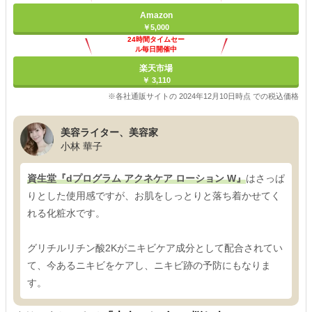
Amazon
￥5,000
24時間タイムセー
ル毎日開催中
楽天市場
￥ 3,110
※各社通販サイトの 2024年12月10日時点 での税込価格
美容ライター、美容家
小林 華子
資生堂『dプログラム アクネケア ローション W』
はさっぱ
りとした使用感ですが、お肌をしっとりと落ち着かせてく
れる化粧水です。
グリチルリチン酸2Kがニキビケア成分として配合されてい
て、今あるニキビをケアし、ニキビ跡の予防にもなりま
す。