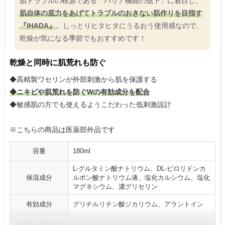
肌トラブルの根源である「バリア機能の低下」に着目し、
肌自体の底力をあげてトラブルのおきない肌作りを目指す
『IHADA』
。しっとりヒタヒタにうるおう使用感なので、
乾燥が気になる季節でもおすすめです！
乾燥と同時に肌荒れも防ぐ
◆高精製ワセリンが外部刺激から肌を保護する
◆ニキビや肌荒れを防ぐWの有効成分を配合
◆敏感肌の方でも使えるようこだわった低刺激設計
※こちらの商品は医薬部外品です
容量
180ml
L-グルタミン酸ナトリウム、DL-ピロリドンカ
保湿成分
ルボン酸ナトリウム液、塩化カルシウム、塩化
マグネシウム、濃グリセリン
有効成分
グリチルリチン酸ジカリウム、アラントイン
ノンコメドジェニ