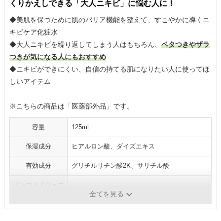
くりかえしできる「大人ニキビ」に悩む人に！
◆美肌を保つために肌のバリア機能を整えて、すこやかに導くニ
キビケア化粧水
◆大人ニキビを繰り返してしまう人はもちろん、
ベタつきやザラ
つきが気になる人にもおすすめ
◆ニキビができにくい、自信の持てる肌になりたい人に使ってほ
しいアイテム
※こちらの商品は「医薬部外品」です。
容量
125ml
保湿成分
ヒアルロン酸、ダイズエキス
有効成分
グリチルリチン酸2K、サリチル酸
ノンコメドジェニ
無
ック
全てを見る