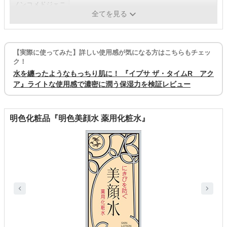
ノンコメドジェニ
テスト済
ック
全てを見る
【実際に使ってみた】詳しい使用感が気になる方はこちらもチェッ
ク！
水を纏ったようなもっちり肌に！ 『イプサ ザ・タイムR アク
ア』ライトな使用感で濃密に潤う保湿力を検証レビュー
明色化粧品『明色美顔水 薬用化粧水』