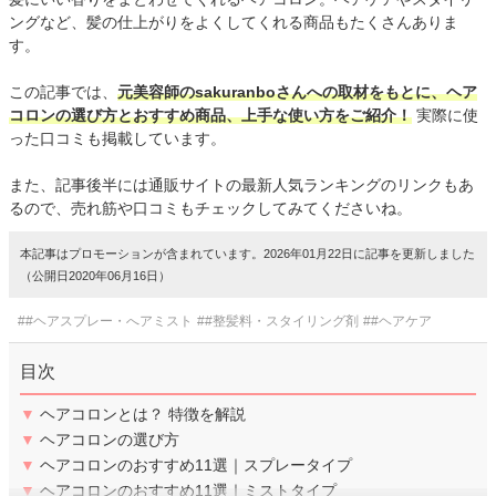
ングなど、髪の仕上がりをよくしてくれる商品もたくさんありま
す。
この記事では、
元美容師のsakuranboさんへの取材をもとに、ヘア
コロンの選び方とおすすめ商品、上手な使い方をご紹介！
実際に使
った口コミも掲載しています。
また、記事後半には通販サイトの最新人気ランキングのリンクもあ
るので、売れ筋や口コミもチェックしてみてくださいね。
本記事はプロモーションが含まれています。2026年01月22日に記事を更新しました
（公開日2020年06月16日）
##ヘアスプレー・へアミスト
##整髪料・スタイリング剤
##ヘアケア
目次
▼
ヘアコロンとは？ 特徴を解説
▼
ヘアコロンの選び方
▼
ヘアコロンのおすすめ11選｜スプレータイプ
▼
ヘアコロンのおすすめ11選｜ミストタイプ