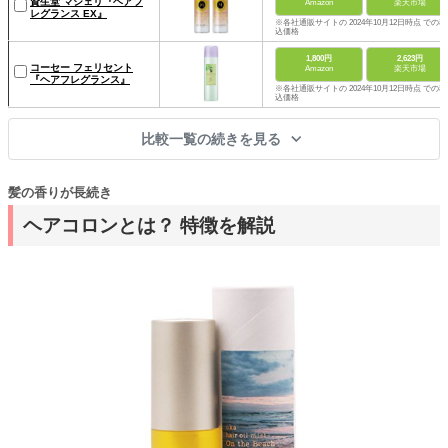
資生堂 マシェリ『ヘアフ
Amazon
楽天市場
レグランス EX』
※各社通販サイトの 2024年10月12日時点 での税
込価格
1,800円
2,623円
コーセー フェリセント
Amazon
楽天市場
『ヘアフレグランス』
※各社通販サイトの 2024年10月12日時点 での税
込価格
比較一覧の続きを見る
髪の香りが長続き
ヘアコロンとは？ 特徴を解説