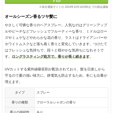
￥ 610
※各社通販サイトの 2024年10月16日時点 での税込価格
オールシーズン香るツヤ髪に
やさしく可憐な香りのヘアスプレー。人気なのはグリーンアップ
ルやピーチなどフレッシュでフルーティーな香り、ミドルはロー
ズやミュゲなどやわらかな花の香り、ラストはドライアンバーや
ホワイトムスクなど落ち着く香りと変化していきます。つけたて
はフレッシュな気持ちで、段々と穏やかな気持ちになれそうで
す。
ロングラスティング処方で、香りが長く続きます
。
UVカットする紫外線吸収剤が配合されており、髪を日差しから
守るので夏の強い味方に。静電気も防止するため、冬にも出番が
増えます。
タイプ
スプレー
香りの種類
フローラルシャボンの香り
香りの持続性
あり