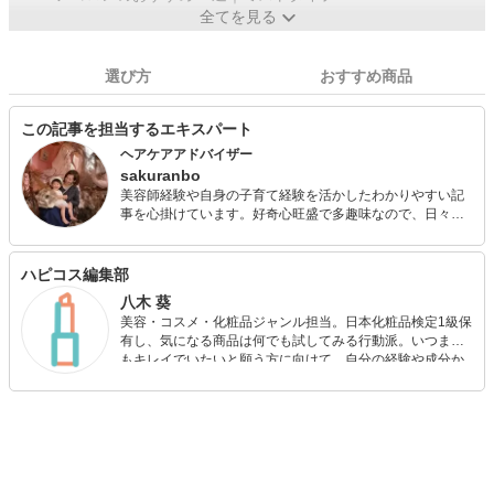
全てを見る
選び方
おすすめ商品
この記事を担当するエキスパート
ヘアケアアドバイザー
sakuranbo
美容師経験や自身の子育て経験を活かしたわかりやすい記
事を心掛けています。好奇心旺盛で多趣味なので、日々学
びながら子どもとともに成長中です。 メイクやヘアアレン
ジが好きなので美容師時代は趣味のカメラでモデルを使っ
た撮影や、コンテストでの入賞経験あり。海外生活を経て
ハピコス編集部
結婚後、子育てと両立して複数媒体でライター活動してい
八木 葵
ます。 忙しくても手抜きでもおしゃれを楽しみたい、そん
美容・コスメ・化粧品ジャンル担当。日本化粧品検定1級保
な女性を応援します！ ◆美容師免許◆ヘアケアマイスター
有し、気になる商品は何でも試してみる行動派。いつまで
もキレイでいたいと願う方に向けて、自分の経験や成分か
ら”本当におすすめできる”ものを紹介するがモットーです！