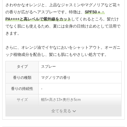
さわやかなオレンジと、上品なジャスミンやマグノリアなど花々
の香りが広がるヘアスプレーです。特徴は、
SPF50＋・
PA++++と高レベルで紫外線をカット
してくれるところ。髪だけ
でなく肌にも使えるため、夏には全身の日焼け止めとして活用で
きます。
さらに、オレンジ油でイヤなにおいをシャットアウト。オーガニ
ック植物成分を配合し、髪にも肌にもやさしい処方です。
タイプ
スプレー
香りの種類
マグノリアの香り
香りの持続性
-
サイズ
幅5×高さ13×奥行き5cm
容量／重さ
-／80g
全てを見る