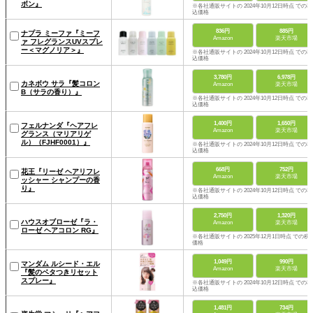
ボン』
※各社通販サイトの 2024年10月12日時点 での税
込価格
836円
885円
ナプラ ミーファ『ミーフ
Amazon
楽天市場
ァ フレグランスUVスプレ
ー＜マグノリア＞』
※各社通販サイトの 2024年10月12日時点 での税
込価格
3,780円
6,978円
カネボウ サラ『髪コロン
Amazon
楽天市場
B（サラの香り）』
※各社通販サイトの 2024年10月12日時点 での税
込価格
1,400円
1,650円
フェルナンダ『ヘアフレ
Amazon
楽天市場
グランス（マリアリゲ
ル）（FJHF0001）』
※各社通販サイトの 2024年10月12日時点 での税
込価格
668円
752円
花王『リーゼ ヘアリフレ
Amazon
楽天市場
ッシャー シャンプーの香
り』
※各社通販サイトの 2024年10月12日時点 での税
込価格
2,750円
1,320円
ハウスオブローゼ『ラ・
Amazon
楽天市場
ローゼ ヘアコロン RG』
※各社通販サイトの 2025年12月1日時点 での税
価格
1,049円
990円
マンダム ルシード・エル
Amazon
楽天市場
『髪のベタつきリセット
スプレー』
※各社通販サイトの 2024年10月12日時点 での税
込価格
1,481円
734円