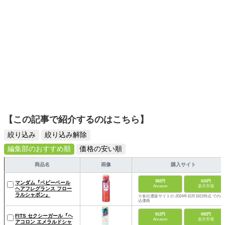
【この記事で紹介するのはこちら】
絞り込み
絞り込み解除
編集部のおすすめ順
価格の安い順
商品名
画像
購入サイト
582円
610円
マンダム『ベビーベール
Amazon
楽天市場
ヘアフレグランス フロー
ラルシャボン』
※各社通販サイトの 2024年10月16日時点 での税
込価格
812円
692円
FITS セクシーガール『ヘ
Amazon
楽天市場
アコロン エメラルドシャ