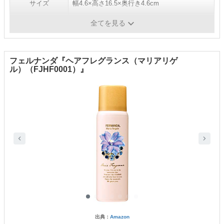
サイズ
幅4.6×高さ16.5×奥行き4.6cm
容量／重さ
-／45g or 80g
全てを見る
フェルナンダ『ヘアフレグランス（マリアリゲ
ル）（FJHF0001）』
出典：
Amazon