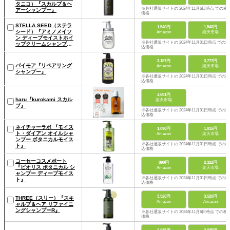
タニコ）『スカルプ＆ヘ
※各社通販サイトの 2024年11月6日時点 での税
アーシャンプー』
価格
STELLA SEED（ステラ
1,540円
1,540円
シード）『アミノメイソ
Amazon
楽天市場
ン ディープモイストホイ
※各社通販サイトの 2024年11月01日時点 での税
ップクリームシャンプ
込価格
ー』
3,187円
3,777円
パイモア『リペアリング
Amazon
楽天市場
シャンプー』
※各社通販サイトの 2024年11月01日時点 での税
込価格
4,681円
haru『kurokami スカル
楽天市場
プ』
※各社通販サイトの 2024年11月01日時点 での税
込価格
ネイチャーラボ 『モイス
1,098円
1,015円
ト・ダイアン オイルシャ
Amazon
楽天市場
ンプー ボタニカルモイス
※各社通販サイトの 2024年11月01日時点 での税
ト』
込価格
コーセーコスメポート
890円
2,322円
『ビオリス ボタニカル シ
Amazon
楽天市場
ャンプー ディープモイス
※各社通販サイトの 2024年11月01日時点 での税
ト』
込価格
3,520円
3,520円
THREE（スリー）『スキ
Amazon
Amazon
ャルプ＆ヘア リファイニ
ングシャンプーR』
※各社通販サイトの 2024年11月6日時点 での税
価格