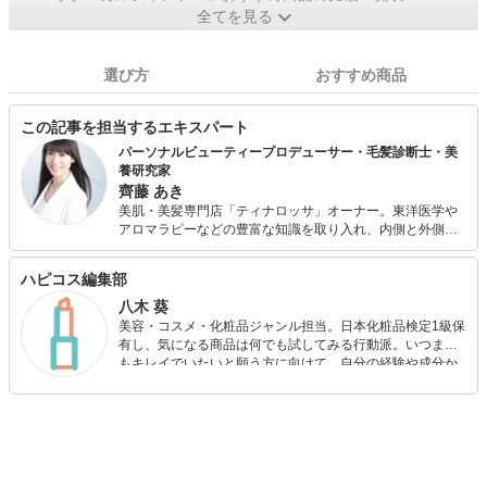
全てを見る
選び方
おすすめ商品
この記事を担当するエキスパート
パーソナルビューティープロデューサー・毛髪診断士・美
養研究家
齊藤 あき
美肌・美髪専門店「ティナロッサ」オーナー。東洋医学や
アロマラピーなどの豊富な知識を取り入れ、内側と外側か
ら美肌・美髪を育む「内外美養」を提唱。 一人一人に合わ
せたパーソナルビューティーを得意とし、どんな肌や髪で
ハピコス編集部
も綺麗になれる「美肌・美髪のスペシャリスト」として活
躍中。サロンワークの他、TVや雑誌の出演、講師など活躍
八木 葵
の場を広げている。 美容師・毛髪診断士、望診法指導士、
美容・コスメ・化粧品ジャンル担当。日本化粧品検定1級保
アロマセラピストなど資格多数。
有し、気になる商品は何でも試してみる行動派。いつまで
もキレイでいたいと願う方に向けて、自分の経験や成分か
ら”本当におすすめできる”ものを紹介するがモットーです！