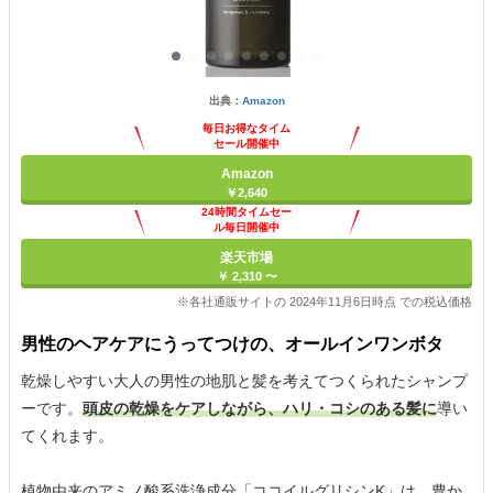
出典：
Amazon
毎日お得なタイム
セール開催中
Amazon
￥2,640
24時間タイムセー
ル毎日開催中
楽天市場
￥ 2,310 〜
※各社通販サイトの 2024年11月6日時点 での税込価格
男性のヘアケアにうってつけの、オールインワンボタ
乾燥しやすい大人の男性の地肌と髪を考えてつくられたシャンプ
ーです。
頭皮の乾燥をケアしながら、ハリ・コシのある髪に
導い
てくれます。
植物由来のアミノ酸系洗浄成分「ココイルグリシンK」は、豊か