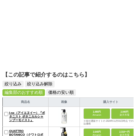
【この記事で紹介するのはこちら】
絞り込み
絞り込み解除
編集部のおすすめ順
価格の安い順
商品名
画像
購入サイト
2,480円
2,040円
I-ne（アイエヌイー）『ボ
Amazon
楽天市場
タニスト ボタニカルシャ
ンプーモイスト』
※各社通販サイトの 2024年11月01日時点 での税
込価格
QUATTRO
2,640円
2,310〜円
BOTANICO（クワトロボ
Amazon
楽天市場