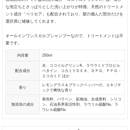
な泡立ちとさっぱりとした洗い上がりが特徴。天然のトリートメ
ント成分「ペリセア」も配合されており、髪の傷んだ部分だけを
選択席に補修してくれます。
オールインワンスカルプシャンプーなので、トリートメントは不
要です。
内容量
250ml
水、ココイルグリシンK、ラウラミドプロピル
配合成分
ベタイン、コカミドＤＥＡ、ＤＰＧ、ＰＰＧ－
２コカミド ほか
レモングラス＆ブラックペッパーの、エキゾチ
香り
ックで爽快な香り
着色料、パラベン、鉱物油、合成香料、シリコ
無添加の成分
ン、石油系界面活性剤、ラウリル硫酸Na、ラ
ウレル硫酸Na