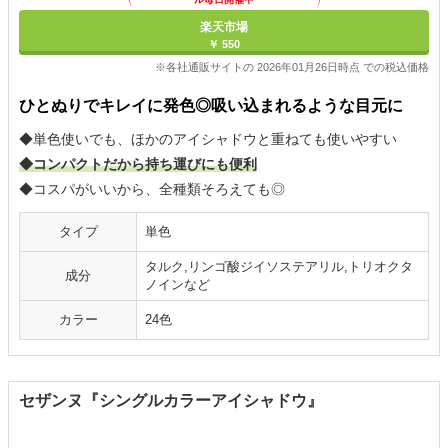
楽天市場
￥ 550
※各社通販サイトの 2026年01月26日時点 での税込価格
ひとぬりでキレイに発色◎吸い込まれるような目元に
◆単色使いでも、ほかのアイシャドウと重ねても使いやすい
◆コンパクトだから持ち運びにも便利
◆コスパがいいから、全種類そろえても◎
タイプ
単色
タルク,リンゴ酸ジイソステアリル,トリオクタ
成分
ノインなど
カラー
24色
セザンヌ『シングルカラーアイシャドウ』