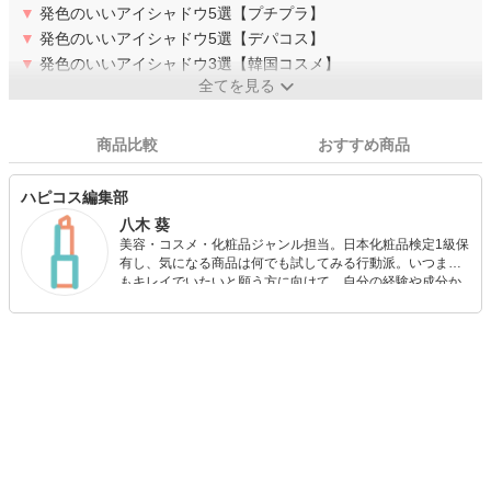
▼
発色のいいアイシャドウ5選【プチプラ】
▼
発色のいいアイシャドウ5選【デパコス】
▼
発色のいいアイシャドウ3選【韓国コスメ】
全てを見る
商品比較
おすすめ商品
ハピコス編集部
八木 葵
美容・コスメ・化粧品ジャンル担当。日本化粧品検定1級保
有し、気になる商品は何でも試してみる行動派。いつまで
もキレイでいたいと願う方に向けて、自分の経験や成分か
ら”本当におすすめできる”ものを紹介するがモットーです！