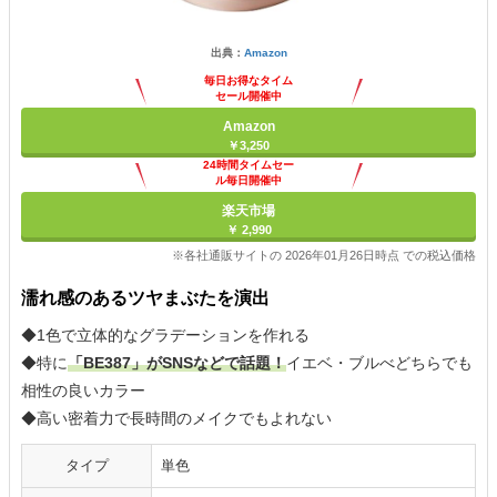
出典：
Amazon
毎日お得なタイム
セール開催中
Amazon
￥3,250
24時間タイムセー
ル毎日開催中
楽天市場
￥ 2,990
※各社通販サイトの 2026年01月26日時点 での税込価格
濡れ感のあるツヤまぶたを演出
◆1色で立体的なグラデーションを作れる
◆特に
「BE387」がSNSなどで話題！
イエベ・ブルべどちらでも
相性の良いカラー
◆高い密着力で長時間のメイクでもよれない
タイプ
単色