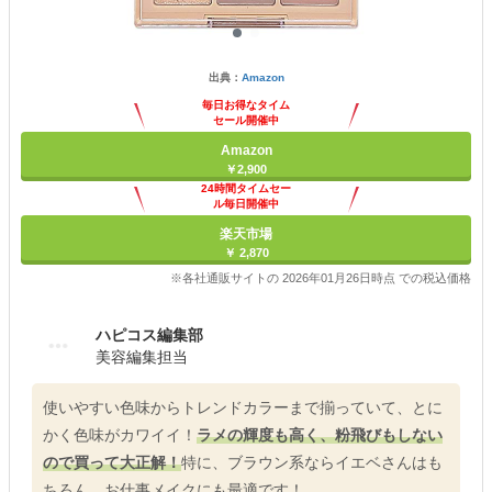
出典：
Amazon
毎日お得なタイム
セール開催中
Amazon
￥2,900
24時間タイムセー
ル毎日開催中
楽天市場
￥ 2,870
※各社通販サイトの 2026年01月26日時点 での税込価格
ハピコス編集部
美容編集担当
使いやすい色味からトレンドカラーまで揃っていて、とに
かく色味がカワイイ！
ラメの輝度も高く、粉飛びもしない
ので買って大正解！
特に、ブラウン系ならイエベさんはも
ちろん、お仕事メイクにも最適です！