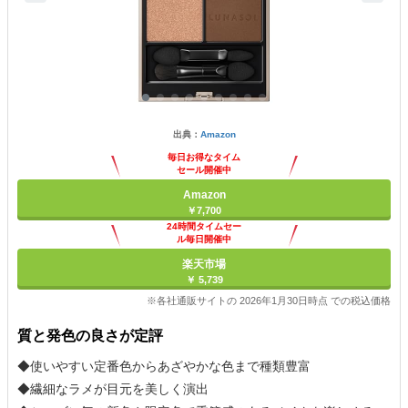
出典：
Amazon
毎日お得なタイム
セール開催中
Amazon
￥7,700
24時間タイムセー
ル毎日開催中
楽天市場
￥ 5,739
※各社通販サイトの 2026年1月30日時点 での税込価格
質と発色の良さが定評
◆使いやすい定番色からあざやかな色まで種類豊富
◆繊細なラメが目元を美しく演出