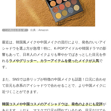
出典：Amazon
この商品を見る
最近は、韓国風メイクや中国メイクの流行により、発色のいいアイ
シャドウを選ぶ方が急増！特に、K-POPアイドルや韓国ドラマの影
響もあって、日本人のメイクよりも華やかでぱきっとした目元を作
れる
ラメやグリッター、カラーアイテムを使ったメイクが人気
で
す。
また、SNSでは赤リップが特徴の中国メイクも話題！口元に合わせ
て目元も赤系のアイシャドウで合わせることで、より中国メイクに
近づくことができます。
韓国コスメや中国コスメのアイシャドウは、発色のよさにも定評
が
あります。ふだん、マスクで口元が隠れているため、目元だけでも