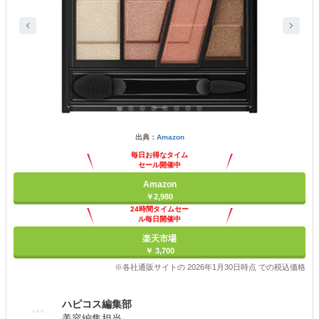
出典：
Amazon
毎日お得なタイム
セール開催中
Amazon
￥2,980
24時間タイムセー
ル毎日開催中
楽天市場
￥ 3,700
※各社通販サイトの 2026年1月30日時点 での税込価格
ハピコス編集部
美容編集担当