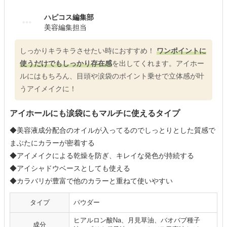
ハピコス編集部
美容編集担当
しっかりキラキラさせたい時におすすめ！
ワンポイントに
使うだけでもしっかり存在感
を出してくれます。アイホー
ルにはもちろん、目頭や涙袋のポイント乗せで立体感が叶
うアイメイクに！
アイホールにも涙袋にもマルチに使えるタイプ
◆美容液成分配合のオイルが入ってるのでしっとりとした質感で
まぶたにカラーが密着する
◆アイメイクによる乾燥を防ぎ、キレイな発色が持続する
◆アイシャドウベースとしても使える
◆カラバリが豊富で他のカラーと重ねて使いやすい
タイプ
パウダー
ヒアルロン酸Na、月見草油、バオバブ種子
成分