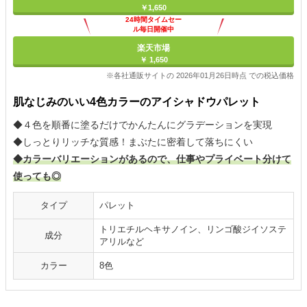
￥1,650
24時間タイムセー
ル毎日開催中
楽天市場
￥ 1,650
※各社通販サイトの 2026年01月26日時点 での税込価格
肌なじみのいい4色カラーのアイシャドウパレット
◆４色を順番に塗るだけでかんたんにグラデーションを実現
◆しっとりリッチな質感！まぶたに密着して落ちにくい
◆カラーバリエーションがあるので、仕事やプライベート分けて
使っても◎
タイプ
パレット
トリエチルヘキサノイン、リンゴ酸ジイソステ
成分
アリルなど
カラー
8色