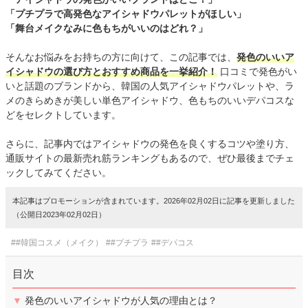
「プチプラで高発色なアイシャドウパレットがほしい」
「舞台メイクなみに色もちがいいのはどれ？」
そんなお悩みをお持ちの方に向けて、この記事では、
発色のいいア
イシャドウの選び方とおすすめ商品を一挙紹介！
口コミで発色がい
いと話題のブランドから、韓国の人気アイシャドウパレットや、ラ
メのきらめきが美しい単色アイシャドウ、色もちのいいデパコスな
どをセレクトしています。
さらに、記事内ではアイシャドウの発色を良くするコツや塗り方、
通販サイトの最新売れ筋ランキングもあるので、ぜひ最後までチェ
ックしてみてください。
本記事はプロモーションが含まれています。2026年02月02日に記事を更新しました
（公開日2023年02月02日）
##韓国コスメ（メイク）
##プチプラ
##デパコス
目次
▼
発色のいいアイシャドウが人気の理由とは？