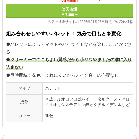
ル毎日開催中
楽天市場
￥ 7,800 〜
※各社通販サイトの 2026年01月26日時点 での税込価格
組み合わせしやすいパレット！ 気分で目もとを変化
◆パレットによってマットやハイライトなどを楽しむことができ
る
◆クリーミーでここちよい質感だから小ジワやまぶたの溝に入り
込まない
◆長時間続く発色！よれにくいからメイク直しの心配なし
タイプ
パレット
合成フルオロフロゴパイト、タルク、ステアロ
成分
イルオキシステアリン酸オクチルドデシルなど
カラー
18色