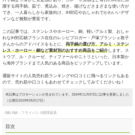
躍する両手鍋。茹で、煮込み、焼き、揚げなどさまざまな使い方が
でき、一人暮らしから家族向け、IH対応やおしゃれでかわいいデザ
インなど種類が豊富です。
この記事では、ステンレスやホーロー、銅、軽いアルミ製、おしゃ
れなIH対応鍋フランス在住のレシピブロガー・戸塚ブランシェ敦子
さんからのアドバイスをもとに、
両手鍋の選び方、アルミ・ステン
レス・ホーロー・銅など素材別のおすすめ商品をご紹介
します。ス
トウブ、ル・クルーゼ、ティファールやニトリといった、日本製か
ら海外ブランドまで人気のある商品をピックアップしています。
通販サイトの人気売れ筋ランキングや口コミに飛べるリンクもある
ので、売れ筋や口コミもあわせてチェックしてみてくださいね！
本記事はプロモーションが含まれています。2024年11月07日に記事を更新しました
（公開日2019年05月17日）
#鍋
#鍋・フライパン
#調理器具
目次