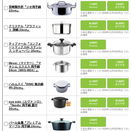
7,745円
8,542円
宮崎製作所『ジオ両手鍋
Amazon
楽天市場
22cm』
※各社通販サイトの 2024年11月02日時点 での税
込価格
36,300円
36,300円
クリステル『グラフィッ
Amazon
楽天市場
ト 深鍋 24cm』
※各社通販サイトの 2024年11月02日時点 での税
込価格
8,990円
ティファール『コンフォ
Amazon
ートマックスIH ステンレ
ス シチューパン 20cm』
※各社通販サイトの 2024年11月02日時点 での税
込価格
5,598円
7,364円
Meyer（マイヤー）『マ
Amazon
楽天市場
キシム エスエス 両手鍋
24cm（MXS-W24）』
※各社通販サイトの 2024年11月02日時点 での税
込価格
11,700円
17,380円
ハルムスイ『KING 無水鍋
Amazon
楽天市場
(R) 20cm』
※各社通販サイトの 2024年11月02日時点 での税
込価格
22,855円
63,334円
eva solo（エヴァ ソロ）
Amazon
楽天市場
『Nordic 両手鍋 蓋付
20cm』
※各社通販サイトの 2024年11月02日時点 での税
込価格
3,000円
パール金属『プレミアム
Amazon
マーブル 両手鍋 24cm』
※各社通販サイトの 2024年11月02日時点 での税