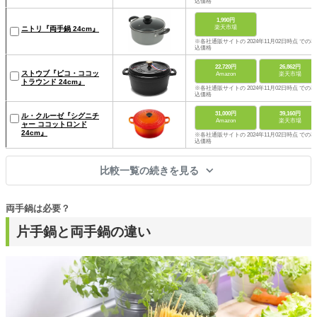
込価格
1,990円
楽天市場
ニトリ『両手鍋 24cm』
※各社通販サイトの 2024年11月02日時点 での税
込価格
22,720円
26,862円
ストウブ『ピコ・ココッ
Amazon
楽天市場
トラウンド 24cm』
※各社通販サイトの 2024年11月02日時点 での税
込価格
31,000円
39,160円
ル・クルーゼ『シグニチ
Amazon
楽天市場
ャー ココットロンド
24cm』
※各社通販サイトの 2024年11月02日時点 での税
込価格
比較一覧の続きを見る
両手鍋は必要？
片手鍋と両手鍋の違い