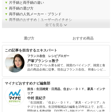
▼
片手鍋と両手鍋の違い
▼
両手鍋の選び方
▼
両手鍋の人気メーカー・ブランド
▼
両手鍋のおすすめ｜ユーザーのイチオシ
全てを見る
選び方
おすすめ商品
この記事を担当するエキスパート
フランス在住 レシピブロガー
戸塚ブランシェ敦子
日本ではアパレル業を経て、雑貨のバイイング、雑貨と食
品の商品企画に従事。現在はフランス在住。 和食レシピを
フランス語で、フランスで学んだレシピを日本語で紹介し
たレシピブログ "La bonne poire -ラフランスの台所-"のブ
ロガー。 その他、不定期料理アトリエの主催、パリを中心
マイナビおすすめナビ編集部
とした情報サイト パリエトワのライター。
担当：生活雑貨・日用品、住まい・ＤＩＹ、家具・インテ
リア
中村 亜紀子
「生活雑貨」「住まい・ＤＩＹ」「家具・インテリア」カ
テゴリを担当。生活情報雑誌の編集を15年以上で、お宅訪
問取材も多数経験。DIY歴は7～8年ほどで、壁のペンキ塗