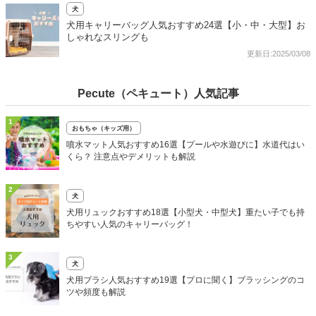
犬
犬用キャリーバッグ人気おすすめ24選【小・中・大型】お
しゃれなスリングも
更新日:2025/03/08
Pecute（ペキュート）人気記事
1
おもちゃ（キッズ用）
噴水マット人気おすすめ16選【プールや水遊びに】水道代はい
くら？ 注意点やデメリットも解説
2
犬
犬用リュックおすすめ18選【小型犬・中型犬】重たい子でも持
ちやすい人気のキャリーバッグ！
3
犬
犬用ブラシ人気おすすめ19選【プロに聞く】ブラッシングのコ
ツや頻度も解説