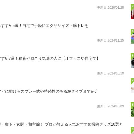
4
更新日:2026/01/28
おすすめ5選！自宅で手軽にエクササイズ・筋トレを
5
更新日:2024/11/25
6
すすめ7選！猫背や肩こり気味の人に【オフィスや自宅で】
更新日:2024/10/10
7
すぐに撒けるスプレー式や持続性のある粒タイプまで紹介
8
更新日:2024/10/09
・廊下・玄関・和室編！ プロが教える人気おすすめ掃除グッズ10選と
9