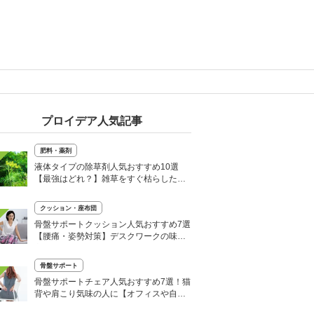
プロイデア人気記事
肥料・薬剤
液体タイプの除草剤人気おすすめ10選
【最強はどれ？】雑草をすぐ枯らしたい
ときに！
クッション・座布団
骨盤サポートクッション人気おすすめ7選
【腰痛・姿勢対策】デスクワークの味
方！
骨盤サポート
骨盤サポートチェア人気おすすめ7選！猫
背や肩こり気味の人に【オフィスや自宅
で】