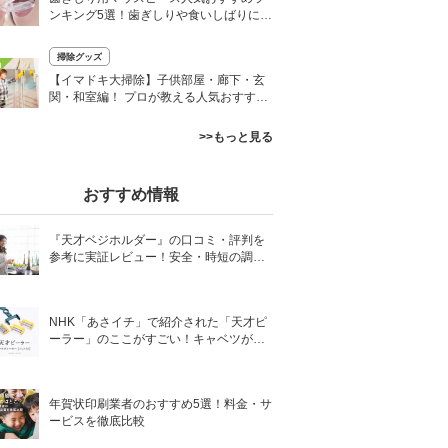
ンキング5選！歯ぎしりや食いしばりに悩
んでいる人に
掃除グッズ
0
【イマドキ大掃除】子供部屋・廊下・玄
関・和室編！ プロが教える人気おすすめ
掃除グッズ10選とラクするコツ
>>もっと見る
おすすめ情報
『天才ベジホルダー』の口コミ・評判を
参考に実証レビュー！安全・時短の調理
サポートアイテム！
NHK「あさイチ」で紹介された「天才ピ
ーラー」のここがすごい！キャベツがほ
わほわ4枚刃ピーラーの魅力に迫る！
年賀状印刷業者のおすすめ5選！料金・サ
ービスを徹底比較