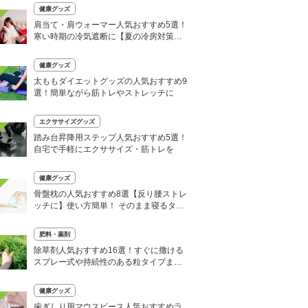
健康グッズ
肩当て・肩ウォーマー人気おすすめ5選！
寒い時期の冷気遮断に【夏の冷房対策に
も】
健康グッズ
太ももダイエットグッズの人気おすすめ9
選！簡単ながら筋トレやストレッチに
エクササイズグッズ
踏み台昇降用ステップ人気おすすめ5選！
自宅で手軽にエクササイズ・筋トレを
健康グッズ
骨盤枕の人気おすすめ8選【反り腰ストレ
ッチに】使い方簡単！ そのまま寝るタイ
プも紹介
肥料・薬剤
除草剤人気おすすめ16選！すぐに撒ける
スプレー式や持続性のある粒タイプまで
紹介
健康グッズ
歯ぎしり用マウスピース人気おすすめラ