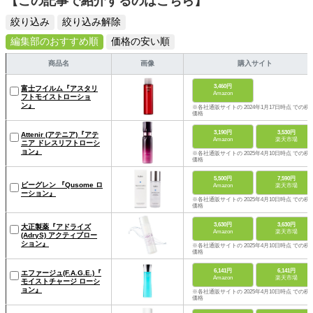
【この記事で紹介するのはこちら】
絞り込み
絞り込み解除
編集部のおすすめ順
価格の安い順
商品名
画像
購入サイト
3,460円
富士フイルム『アスタリ
Amazon
フトモイストローショ
ン』
※各社通販サイトの 2024年1月17日時点 での税
価格
3,190円
3,530円
Attenir (アテニア)『アテ
Amazon
楽天市場
ニア ドレスリフトローシ
ョン』
※各社通販サイトの 2025年4月10日時点 での税
価格
5,500円
7,590円
ビーグレン 『Qusome ロ
Amazon
楽天市場
ーション』
※各社通販サイトの 2025年4月10日時点 での税
価格
3,630円
3,630円
大正製薬『アドライズ
Amazon
楽天市場
(AdryS) アクティブロー
ション』
※各社通販サイトの 2025年4月10日時点 での税
価格
6,141円
6,141円
エファージュ(F.A.G.E.)『
Amazon
楽天市場
モイストチャージ ローシ
ョン』
※各社通販サイトの 2025年4月10日時点 での税
価格