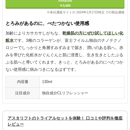
Amazon
￥3,460
※各社通販サイトの 2024年1月17日時点 での税込価格
とろみがあるのに、べたつかない使用感
加齢によりカサカサしがちな、
乾燥肌の方にぜひ試してほしい化
粧水
です。3種のコラーゲンが、富士フイルム独自のナノテクノ
ロジーでしっかりと角層すみずみまで届き、潤いのある肌へ。赤
みを帯びた化粧水がぐんぐんと肌に浸透し、生き生きとしたぷる
ぷる肌へと導いてくれます。きっと、とろみがあるのにべたつか
ない使用感に病みつきになるはずです。
内容量
130ml
注目成分
独自成分CLリフレッシャー
アスタリフトのトライアルセットを体験！ 口コミや評判を徹底
レビュー