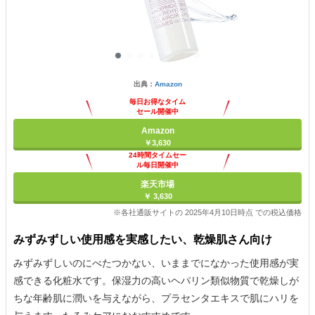
出典：
Amazon
毎日お得なタイム
セール開催中
Amazon
￥3,630
24時間タイムセー
ル毎日開催中
楽天市場
￥ 3,630
※各社通販サイトの 2025年4月10日時点 での税込価格
みずみずしい使用感を実感したい、乾燥肌さん向け
みずみずしいのにべたつかない、いままでになかった使用感が実
感できる化粧水です。保湿力の高いヘパリン類似物質で乾燥しが
ちな年齢肌に潤いを与えながら、プラセンタエキスで肌にハリを