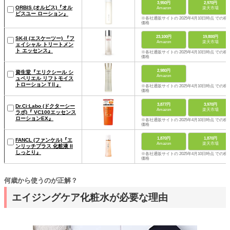
3,950円
2,970円
ORBIS (オルビス)『オル
Amazon
楽天市場
ビスユー ローション』
※各社通販サイトの 2025年4月10日時点 での税
価格
23,100円
19,800円
SK-II (エスケーツー) 『フ
Amazon
楽天市場
ェイシャル トリートメン
ト エッセンス』
※各社通販サイトの 2025年4月10日時点 での税
価格
2,980円
資生堂『エリクシール シ
Amazon
ュペリエル リフトモイス
トローション TⅡ』
※各社通販サイトの 2025年4月10日時点 での税
価格
3,877円
3,970円
Dr.Ci:Labo (ドクターシー
Amazon
楽天市場
ラボ)『 VC100エッセンス
ローションEX』
※各社通販サイトの 2025年4月10日時点 での税
価格
1,870円
1,870円
FANCL (ファンケル)『エ
Amazon
楽天市場
ンリッチプラス 化粧液 II
しっとり』
※各社通販サイトの 2025年4月10日時点 での税
価格
何歳から使うのが正解？
エイジングケア化粧水が必要な理由