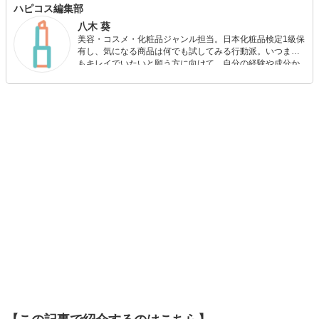
ハピコス編集部
八木 葵
美容・コスメ・化粧品ジャンル担当。日本化粧品検定1級保
有し、気になる商品は何でも試してみる行動派。いつまで
もキレイでいたいと願う方に向けて、自分の経験や成分か
ら”本当におすすめできる”ものを紹介するがモットーです！