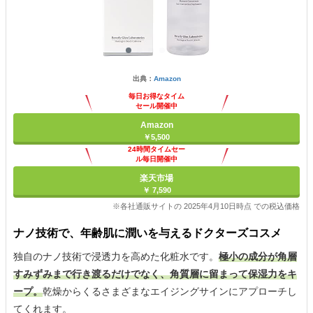
出典：
Amazon
毎日お得なタイム
セール開催中
Amazon
￥5,500
24時間タイムセー
ル毎日開催中
楽天市場
￥ 7,590
※各社通販サイトの 2025年4月10日時点 での税込価格
ナノ技術で、年齢肌に潤いを与えるドクターズコスメ
独自のナノ技術で浸透力を高めた化粧水です。
極小の成分が角層
すみずみまで行き渡るだけでなく、角質層に留まって保湿力をキ
ープ。
乾燥からくるさまざまなエイジングサインにアプローチし
てくれます。