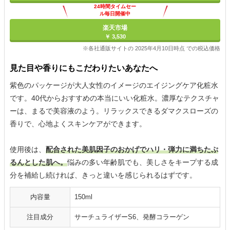
24時間タイムセー
ル毎日開催中
楽天市場
￥ 3,530
※各社通販サイトの 2025年4月10日時点 での税込価格
見た目や香りにもこだわりたいあなたへ
紫色のパッケージが大人女性のイメージのエイジングケア化粧水
です。40代からおすすめの本当にいい化粧水。濃厚なテクスチャ
ーは、まるで美容液のよう。リラックスできるダマクスローズの
香りで、心地よくスキンケアができます。
使用後は、
配合された美肌因子のおかげでハリ・弾力に満ちたぷ
るんとした肌へ。
悩みの多い年齢肌でも、美しさをキープする成
分を補給し続ければ、きっと違いを感じられるはずです。
内容量
150ml
注目成分
サーチュライザーS6、発酵コラーゲン