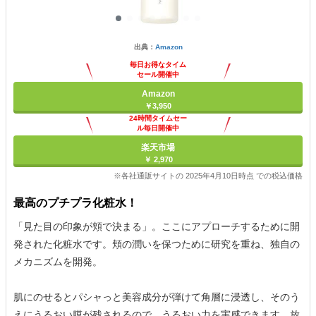
出典：
Amazon
毎日お得なタイム
セール開催中
Amazon
￥3,950
24時間タイムセー
ル毎日開催中
楽天市場
￥ 2,970
※各社通販サイトの 2025年4月10日時点 での税込価格
最高のプチプラ化粧水！
「見た目の印象が頬で決まる」。ここにアプローチするために開
発された化粧水です。頬の潤いを保つために研究を重ね、独自の
メカニズムを開発。
肌にのせるとパシャっと美容成分が弾けて角層に浸透し、そのう
えにうるおい膜が残されるので、うるおい力を実感できます。放