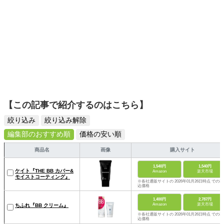
【この記事で紹介するのはこちら】
絞り込み
絞り込み解除
編集部のおすすめ順
価格の安い順
商品名
画像
購入サイト
1,540円
1,540円
ケイト『THE BB カバー&
Amazon
楽天市場
モイストコーティング』
※各社通販サイトの 2026年01月26日時点 での税
込価格
1,400円
2,787円
Amazon
楽天市場
ちふれ『BB クリーム』
※各社通販サイトの 2026年01月26日時点 での税
込価格