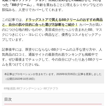
った「BBクリーム」
。年齢を重ねるごとに増えるシミやシワなどの
肌悩みも、人塗りでカバーしてくれます。
この記事では、
ドラッグストアで買えるBBクリームのおすすめ商品
と、自分の肌や目的に合った選び方診断をご紹介！
カバー力が高い
のにつけ心地の軽いものや、美容成分がたっぷり含まれたBB、マス
クにつきにくい・ヨレにくい商品など、優秀なコスメをピックアッ
プしています。
記事後半には、厚塗りにならないBBクリームの上手な塗り方や、人
気商品の口コミ、通販サイトの最新売れ筋ランキングも掲載中で
す。ぜひ最後までチェックして、今の自分にぴったりあうBBクリー
ムを見つけてくださいね。
本記事はプロモーションが含まれています。2026年02月05日に記事を更新しました
（公開日2023年10月19日）
##敏感肌
##ファンデーション
##プチプラ
目次