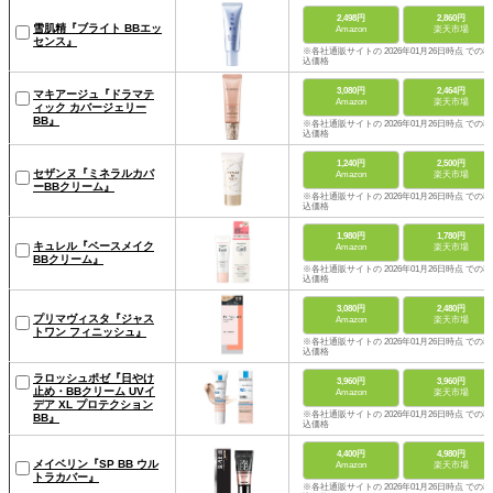
2,498円
2,860円
雪肌精『ブライト BBエッ
Amazon
楽天市場
センス』
※各社通販サイトの 2026年01月26日時点 での税
込価格
3,080円
2,464円
マキアージュ『ドラマテ
Amazon
楽天市場
ィック カバージェリー
BB』
※各社通販サイトの 2026年01月26日時点 での税
込価格
1,240円
2,500円
セザンヌ『ミネラルカバ
Amazon
楽天市場
ーBBクリーム』
※各社通販サイトの 2026年01月26日時点 での税
込価格
1,980円
1,780円
キュレル『ベースメイク
Amazon
楽天市場
BBクリーム』
※各社通販サイトの 2026年01月26日時点 での税
込価格
3,080円
2,480円
プリマヴィスタ『ジャス
Amazon
楽天市場
トワン フィニッシュ』
※各社通販サイトの 2026年01月26日時点 での税
込価格
ラロッシュポゼ『日やけ
3,960円
3,960円
止め・BBクリーム UVイ
Amazon
楽天市場
デア XL プロテクション
※各社通販サイトの 2026年01月26日時点 での税
BB』
込価格
4,400円
4,980円
メイベリン『SP BB ウル
Amazon
楽天市場
トラカバー』
※各社通販サイトの 2026年01月26日時点 での税