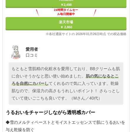
￥2,498
24時間タイムセー
ル毎日開催中
楽天市場
￥ 2,860
※各社通販サイトの 2026年01月26日時点 での税込価格
愛用者
口コミ
もともと雪肌精の化粧水を愛用しており、BBクリームも肌
に合いそうかなと思い使い始めました。
肌の気になるとこ
ろを自然にカバーし
てくれるので気に入っています。乾燥
肌なので、保湿力の高さもうれしいポイント！ さらっとし
ていて使いごこちも良いです。（Mさん／40代）
うるおいをチャージしながら透明感カバー
◆雪のメルティペーストとモイストエッセンスで肌にうるおいを
与え乾燥を防ぐ