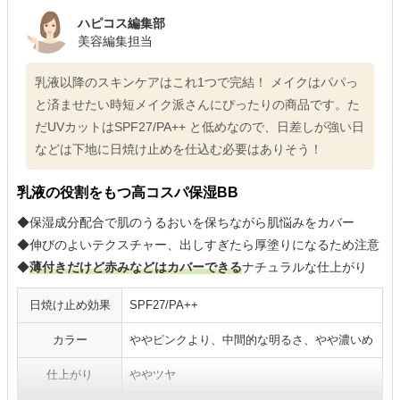
ハピコス編集部
美容編集担当
乳液以降のスキンケアはこれ1つで完結！ メイクはパパっ
と済ませたい時短メイク派さんにぴったりの商品です。た
だUVカットはSPF27/PA++ と低めなので、日差しが強い日
などは下地に日焼け止めを仕込む必要はありそう！
乳液の役割をもつ高コスパ保湿BB
◆保湿成分配合で肌のうるおいを保ちながら肌悩みをカバー
◆伸びのよいテクスチャー、出しすぎたら厚塗りになるため注意
◆
薄付きだけど赤みなどはカバーできる
ナチュラルな仕上がり
日焼け止め効果
SPF27/PA++
カラー
ややピンクより、中間的な明るさ、やや濃いめ
仕上がり
ややツヤ