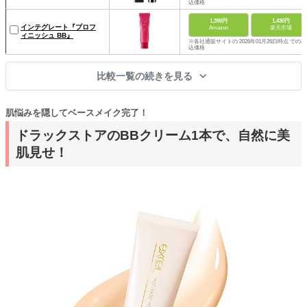
込価格
1,390円
1,430円
インテグレート『プロフ
Amazon
楽天市場
ィニッシュ BB』
※各社通販サイトの 2026年01月26日時点 での税
込価格
比較一覧の続きを見る
肌悩みを隠してベースメイク完了！
ドラックストアのBBクリーム1本で、自然に美
肌見せ！