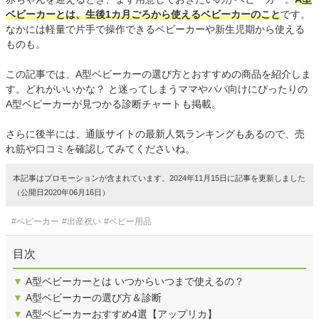
ベビーカーとは、生後1カ月ごろから使えるベビーカーのこと
です。
なかには軽量で片手で操作できるベビーカーや新生児期から使える
ものも。
この記事では、A型ベビーカーの選び方とおすすめの商品を紹介しま
す。どれがいいかな？ と迷ってしまうママやパパ向けにぴったりの
A型ベビーカーが見つかる診断チャートも掲載。
さらに後半には、通販サイトの最新人気ランキングもあるので、売
れ筋や口コミを確認してみてくださいね。
本記事はプロモーションが含まれています。2024年11月15日に記事を更新しました
（公開日2020年06月16日）
#ベビーカー
#出産祝い
#ベビー用品
目次
▼
A型ベビーカーとは いつからいつまで使えるの？
▼
A型ベビーカーの選び方＆診断
▼
A型ベビーカーおすすめ4選【アップリカ】