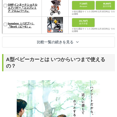
77,200円
85,800円
GMPインターナショナル
Amazon
楽天市場
エアバギー『ココプレミ
ア フロムバース』
※各社通販サイトの 2024年11月10日時点 での税
込価格
101,750円
bugaboo（バガブー）
楽天市場
『Bee6（ビー6）』
※各社通販サイトの 2024年11月10日時点 での税
込価格
比較一覧の続きを見る
A型ベビーカーとは いつからいつまで使える
の？