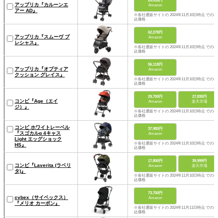
26,018円
アップリカ『カルーンエ
Amazon
アー AD』
※各社通販サイトの 2024年11月10日時点 での税
込価格
62,278円
アップリカ『スムーヴ プ
Amazon
レシャス』
※各社通販サイトの 2024年11月10日時点 での税
込価格
56,118円
アップリカ『オプティア
Amazon
クッション グレイス』
※各社通販サイトの 2024年11月10日時点 での税
込価格
29,700円
27,830円
コンビ『Age（エイ
Amazon
楽天市場
ジ）』
※各社通販サイトの 2024年11月10日時点 での税
込価格
コンビ ホワイトレーベル
37,980円
『スゴカルα 4キャス
Amazon
Light エッグショック
※各社通販サイトの 2024年11月10日時点 での税
HS』
込価格
17,800円
39,999円
コンビ『Laverita (ラベリ
Amazon
楽天市場
タ)』
※各社通販サイトの 2024年11月10日時点 での税
込価格
73,700円
cybex（サイベックス）
Amazon
『メリオ カーボン』
※各社通販サイトの 2024年11月11日時点 での税
込価格