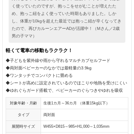
く使っていたのですが、抱っこをせがむことが増えたた
め、抱っこ紐をよく使っていた時期もありました。しか
し、体重が10kgを超えた最近では抱っこ紐が辛くなってき
たので、再びカルーンエアーADが活躍中！（Mさん／2歳
男の子ママ）
軽くて電車の移動もラクラク！
◆子どもを紫外線や雨から守れるマルチカプセルフード
◆両対面ベビーカーのなかでは最軽量の3.9kg
◆ワンタッチでコンパクトに畳める
◆シートが高めに設定されているのでほこりや地熱を受けにくい
◆ゆれぐらガード搭載で、ベビーカーのぐらつきやゆれを吸収
対象年齢・月齢
生後1カ月～36カ月 （体重15kg以下）
タイプ
両対面
展開時サイズ
W455×D815～985×H1,000～1,035mm