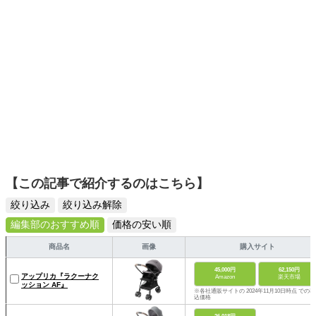
【この記事で紹介するのはこちら】
絞り込み
絞り込み解除
編集部のおすすめ順
価格の安い順
商品名
画像
購入サイト
45,000円
62,150円
アップリカ『ラクーナク
Amazon
楽天市場
ッション AF』
※各社通販サイトの 2024年11月10日時点 での税
込価格