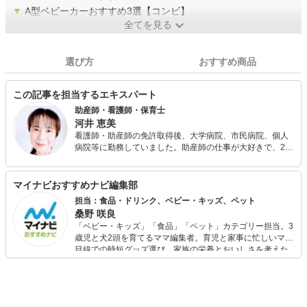
▼
A型ベビーカーおすすめ3選【コンビ】
全てを見る
選び方
おすすめ商品
この記事を担当するエキスパート
助産師・看護師・保育士
河井 恵美
看護師・助産師の免許取得後、大学病院、市民病院、個人
病院等に勤務していました。助産師の仕事が大好きで、25
年以上この仕事をしています。 青年海外協力隊でアフリカ
に赴任した後、国際保健医療を学ぶために大学院に進学
し、修了しました。親御さん方へのアドバイスを充実させ
マイナビおすすめナビ編集部
たいと思い、保育士資格も取得して役立てています。 現
担当：食品・ドリンク、ベビー・キッズ、ペット
在、シンガポールに住み2人の子どもを育てつつ、現地の産
桑野 咲良
婦人科に勤務して日本人の妊産婦さん方に関わっていま
「ベビー・キッズ」「食品」「ペット」カテゴリー担当。3
す。 インターネットでエミリオット助産院を開設し、妊娠
歳児と犬2頭を育てるママ編集者。育児と家事に忙しいママ
や出産、産後の様々な相談に応じています。
目線での時短グッズ選び、家族の栄養とおいしさを考えた
食品選び、束の間のリラックスタイムを楽しむためのスイ
ーツ選びに自信あり。鋭い目線で商品を見極め、少しでも
日々の生活が豊かになるものを紹介します。