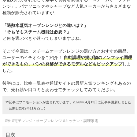
ンジ」。パナソニックやシャープなど人気メーカーからさまざまな
種類が販売されていますが、
「過熱水蒸気オーブンレンジとの違いは？」
「そもそもスチーム機能は必要？」
と何を選ぶべきか迷ってしまいますよね。
そこで今回は、スチームオーブンレンジの選び方とおすすめ商品、
ユーザーのイチオシをご紹介！
自動調理や揚げ物のノンフライ調理
ができるもの、パンの発酵ができるモデルなどもピックアップ
しま
した。
後半には、比較一覧表や通販サイトの最新人気ランキングもあるの
で、売れ筋や口コミとあわせてチェックしてみてください。
本記事はプロモーションが含まれています。2026年04月13日に記事を更新しました
（公開日2019年11月22日）
#米
#電子レンジ・オーブンレンジ
#キッチン・調理家電
目次