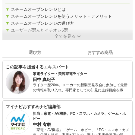
▼
スチームオーブンレンジとは
▼
スチームオーブンレンジを使うメリット・デメリット
▼
スチームオーブンレンジの選び方
▼
ユーザーが選んだイチオシ5選
全てを見る
選び方
おすすめ商品
この記事を担当するエキスパート
家電ライター・美容家電ライター
田中 真紀子
ライター歴20年。メーカーの新製品発表会に参加して最新
の情報を取り入れ、専門家としての知見に主婦目線を織り
交ぜた記事を執筆する。 近年は特に、家事効率を高め、暮
らしを快適にしてくれる家電の取り入れ方を研究中。 また
美容家電にも目がなく、毎日様々な美容家電を試しては、
マイナビおすすめナビ編集部
使用感や実感を紹介する体験レポも多数行っている。
担当：家電・AV機器、PC・スマホ・カメラ、ゲーム・ホ
ビー
中村 宥磨
「家電・AV機器」「ゲーム・ホビー」「PC・スマホ・カメ