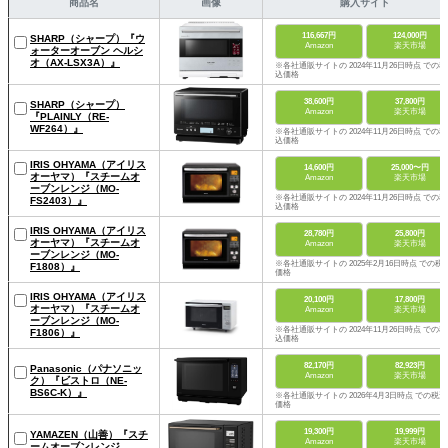
商品名
画像
購入サイト
116,667円
124,000円
SHARP（シャープ）『ウ
Amazon
楽天市場
ォーターオーブン ヘルシ
オ（AX-LSX3A）』
※各社通販サイトの 2024年11月26日時点 での税
込価格
38,600円
37,800円
SHARP（シャープ）
Amazon
楽天市場
『PLAINLY（RE-
WF264）』
※各社通販サイトの 2024年11月26日時点 での税
込価格
IRIS OHYAMA（アイリス
14,600円
25,000〜円
オーヤマ）『スチームオ
Amazon
楽天市場
ーブンレンジ（MO-
※各社通販サイトの 2024年11月26日時点 での税
FS2403）』
込価格
IRIS OHYAMA（アイリス
28,780円
25,800円
オーヤマ）『スチームオ
Amazon
楽天市場
ーブンレンジ（MO-
※各社通販サイトの 2025年2月16日時点 での税
F1808）』
価格
IRIS OHYAMA（アイリス
20,100円
17,800円
オーヤマ）『スチームオ
Amazon
楽天市場
ーブンレンジ（MO-
※各社通販サイトの 2024年11月26日時点 での税
F1806）』
込価格
82,170円
82,923円
Panasonic（パナソニッ
Amazon
楽天市場
ク）『ビストロ（NE-
BS6C-K）』
※各社通販サイトの 2026年4月3日時点 での税込
価格
19,300円
19,999円
YAMAZEN（山善）『スチ
Amazon
楽天市場
ームオーブンレンジ