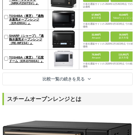
（MRK-F250TSV）』
※各社通販サイトの 2024年11月26日時点 での税
込価格
67,856円
63,040円
TOSHIBA（東芝）『過熱
楽天市場
Yahoo!ショッピング
水蒸気オーブンレンジ
（ER-D90A）』
※各社通販サイトの 2026年4月3日時点 での税込
価格
32,000円
30,500円
SHARP（シャープ）『過
Amazon
楽天市場
熱水蒸気オーブンレンジ
（RE-WF234）』
※各社通販サイトの 2025年2月16日時点 での税
価格
78,564円
115,891円
TOSHIBA（東芝）『石窯
Amazon
楽天市場
ドーム（ER-D7000A）』
※各社通販サイトの 2026年4月3日時点 での税込
価格
比較一覧の続きを見る
スチームオーブンレンジとは