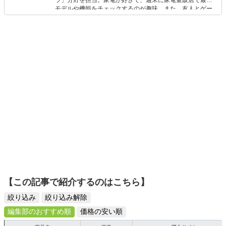
ラ」分野を担当。家電が好きで、週末に家電量販店で最新
モデルや機能をチェックするのが趣味。また、友人とゲー
ムを楽しみながら、新作タイトルやイベント情報もいち早
くキャッチ。記事を通して、生活の質を底上げしてくれる
スタイリッシュで使いやすい家電や、みんなで楽しめるゲ
ームを発信していきます！
【この記事で紹介するのはこちら】
絞り込み
絞り込み解除
編集部のおすすめ順
価格の安い順