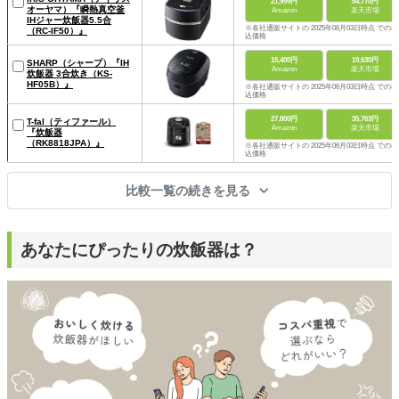
21,999円
54,770円
オーヤマ）『瞬熱真空釜
Amazon
楽天市場
IHジャー炊飯器5.5合
※各社通販サイトの 2025年06月03日時点 での税
（RC-IF50）』
込価格
15,400円
19,630円
SHARP（シャープ）『IH
Amazon
楽天市場
炊飯器 3合炊き（KS-
HF05B）』
※各社通販サイトの 2025年06月03日時点 での税
込価格
27,800円
35,763円
T-fal（ティファール）
Amazon
楽天市場
『炊飯器
（RK8818JPA）』
※各社通販サイトの 2025年06月03日時点 での税
込価格
比較一覧の続きを見る
あなたにぴったりの炊飯器は？