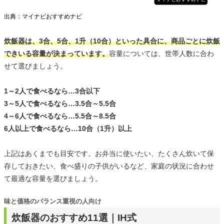
出典：マイナビおすすめナビ
炊飯器は、3合、5合、1升（10合）といった具合に、商品ごとに炊飯
できいる容量が決まっています。
容量については、世帯人数に合わ
せて選びましょう。
1～2人で食べるなら…3合以下
3～5人で食べるなら…3.5合～5.5合
4～6人で食べるなら…5.5合～8.5合
6人以上で食べるなら…10合（1升）以上
上記はあくまでも目安です。お弁当に使いたい、たくさん炊いて保
存しておきたい、食べ盛りの子供がいるなど、家庭の状況に合わせ
て最適な容量を選びましょう。
味と価格のバランス重視の人向け
炊飯器のおすすめ11選｜IH式