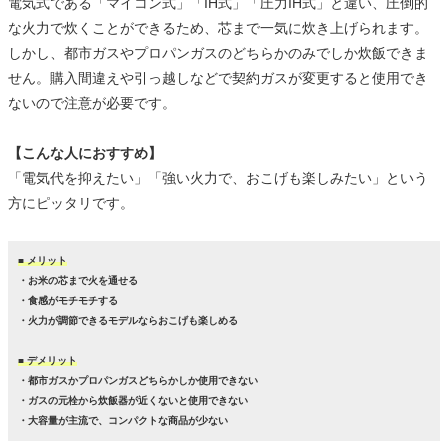
電気式である「マイコン式」「IH式」「圧力IH式」と違い、圧倒的
な火力で炊くことができるため、芯まで一気に炊き上げられます。
しかし、都市ガスやプロパンガスのどちらかのみでしか炊飯できま
せん。購入間違えや引っ越しなどで契約ガスが変更すると使用でき
ないので注意が必要です。
【こんな人におすすめ】
「電気代を抑えたい」「強い火力で、おこげも楽しみたい」という
方にピッタリです。
■ メリット
・お米の芯まで火を通せる
・食感がモチモチする
・火力が調節できるモデルならおこげも楽しめる
■ デメリット
・都市ガスかプロパンガスどちらかしか使用できない
・ガスの元栓から炊飯器が近くないと使用できない
・大容量が主流で、コンパクトな商品が少ない