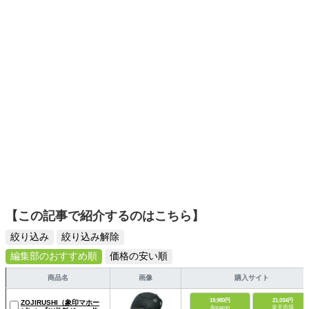
くキャッチ。記事を通して、生活の質を底上げしてくれる
スタイリッシュで使いやすい家電や、みんなで楽しめるゲ
ームを発信していきます！
【この記事で紹介するのはこちら】
絞り込み
絞り込み解除
編集部のおすすめ順
価格の安い順
商品名
画像
購入サイト
19,980円
21,034円
ZOJIRUSHI（象印マホー
Amazon
楽天市場