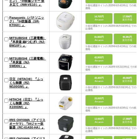
ビン）『IH炊飯ジャー 炊
き立て（NW-VE10）』
※各社通販サイトの 2025年6月4日時点 での税込
価格
14,700円
17,556円
Panasonic（パナソニッ
Amazon
楽天市場
ク）『IH炊飯器（SR-
KT060）』
※各社通販サイトの 2025年06月03日時点 での税
込価格
81,800円
90,381円
MITSUBISHI（三菱電機）
Amazon
楽天市場
『本炭釜 紬(つむぎ)（NJ-
BW10F）』
※各社通販サイトの 2025年6月4日時点 での税込
価格
42,800円
MITSUBISHI（三菱電機）
Amazon
『本炭釜（NJ-
SWD06）』
※各社通販サイトの 2026年4月21日時点 での税
価格
48,400円
49,060円
日立（HITACHI）『ふっ
Amazon
楽天市場
くら御膳（RZ-
W100GM）』
※各社通販サイトの 2025年06月03日時点 での税
込価格
28,000円
HITACHI（日立）『ふっ
Amazon
くら御膳（RZ-
X100DM）』
※各社通販サイトの 2025年6月4日時点 での税込
価格
13,900円
17,380円
IRIS OHYAMA（アイリス
Amazon
楽天市場
オーヤマ）『IHジャー炊
飯器（RC-IGA50-HA）』
※各社通販サイトの 2025年06月03日時点 での税
込価格
IRIS OHYAMA（アイリス