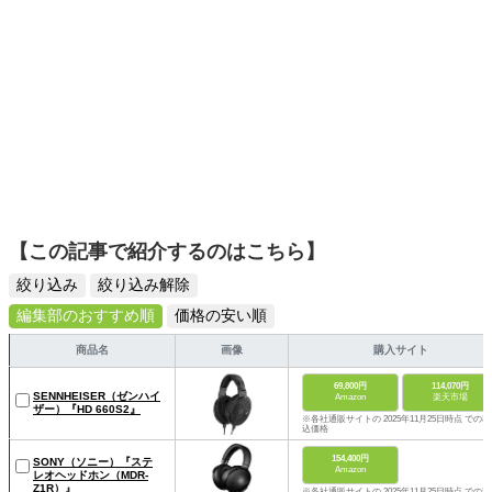
【この記事で紹介するのはこちら】
絞り込み
絞り込み解除
編集部のおすすめ順
価格の安い順
商品名
画像
購入サイト
69,800円
114,070円
SENNHEISER（ゼンハイ
Amazon
楽天市場
ザー）『HD 660S2』
※各社通販サイトの 2025年11月25日時点 での税
込価格
154,400円
SONY（ソニー）『ステ
Amazon
レオヘッドホン（MDR-
Z1R）』
※各社通販サイトの 2025年11月25日時点 での税