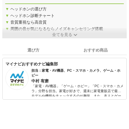
▼
ヘッドホンの選び方
▼
ヘッドホン診断チャート
▼
音質重視なら高音質
▼
周囲の音が気になるならノイズキャンセリング搭載
全てを見る
選び方
おすすめ商品
マイナビおすすめナビ編集部
担当：家電・AV機器、PC・スマホ・カメラ、ゲーム・ホ
ビー
中村 宥磨
「家電・AV機器」「ゲーム・ホビー」「PC・スマホ・カメ
ラ」分野を担当。家電が好きで、週末に家電量販店で最新
モデルや機能をチェックするのが趣味。また、友人とゲー
ムを楽しみながら、新作タイトルやイベント情報もいち早
くキャッチ。記事を通して、生活の質を底上げしてくれる
スタイリッシュで使いやすい家電や、みんなで楽しめるゲ
ームを発信していきます！