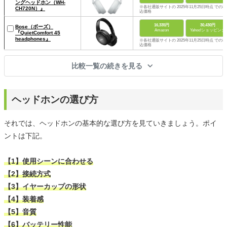
ングヘッドホン（WH-
※各社通販サイトの 2025年11月25日時点 での税
CH720N）』
込価格
16,335円
30,430円
Bose（ボーズ）
Amazon
Yahoo!ショッピング
『QuietComfort 45
headphones』
※各社通販サイトの 2025年11月25日時点 での税
込価格
比較一覧の続きを見る
ヘッドホンの選び方
それでは、ヘッドホンの基本的な選び方を見ていきましょう。ポイ
ントは下記。
【1】使用シーンに合わせる
【2】接続方式
【3】イヤーカップの形状
【4】装着感
【5】音質
【6】バッテリー性能