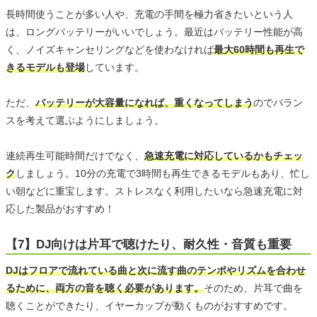
長時間使うことが多い人や、充電の手間を極力省きたいという人
は、ロングバッテリーがいいでしょう。最近はバッテリー性能が高
く、ノイズキャンセリングなどを使わなければ
最大60時間も再生で
きるモデルも登場
しています。
ただ、
バッテリーが大容量になれば、重くなってしまう
のでバラン
スを考えて選ぶようにしましょう。
連続再生可能時間だけでなく、
急速充電に対応しているかもチェッ
ク
しましょう。10分の充電で3時間も再生できるモデルもあり、忙し
い朝などに重宝します。ストレスなく利用したいなら急速充電に対
応した製品がおすすめ！
【7】DJ向けは片耳で聴けたり、耐久性・音質も重要
DJはフロアで流れている曲と次に流す曲のテンポやリズムを合わせ
るために、両方の音を聴く必要があります。
そのため、片耳で曲を
聴くことができたり、イヤーカップが動くものがおすすめです。