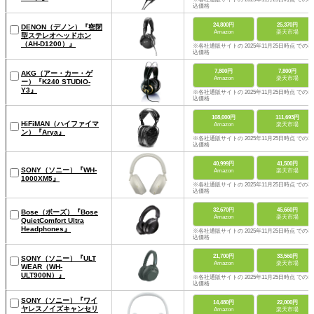
込価格
24,800円
25,370円
DENON（デノン）『密閉
Amazon
楽天市場
型ステレオヘッドホン
（AH-D1200）』
※各社通販サイトの 2025年11月25日時点 での税
込価格
7,800円
7,800円
AKG（アー・カー・ゲ
Amazon
楽天市場
ー）『K240 STUDIO-
Y3』
※各社通販サイトの 2025年11月25日時点 での税
込価格
108,000円
111,693円
HiFiMAN（ハイファイマ
Amazon
楽天市場
ン）『Arya』
※各社通販サイトの 2025年11月25日時点 での税
込価格
40,999円
41,500円
SONY（ソニー）『WH-
Amazon
楽天市場
1000XM5』
※各社通販サイトの 2025年11月25日時点 での税
込価格
32,670円
45,660円
Bose（ボーズ）『Bose
Amazon
楽天市場
QuietComfort Ultra
Headphones』
※各社通販サイトの 2025年11月25日時点 での税
込価格
21,700円
33,560円
SONY（ソニー）『ULT
Amazon
楽天市場
WEAR（WH-
ULT900N）』
※各社通販サイトの 2025年11月25日時点 での税
込価格
SONY（ソニー）『ワイ
14,480円
22,000円
ヤレスノイズキャンセリ
Amazon
楽天市場