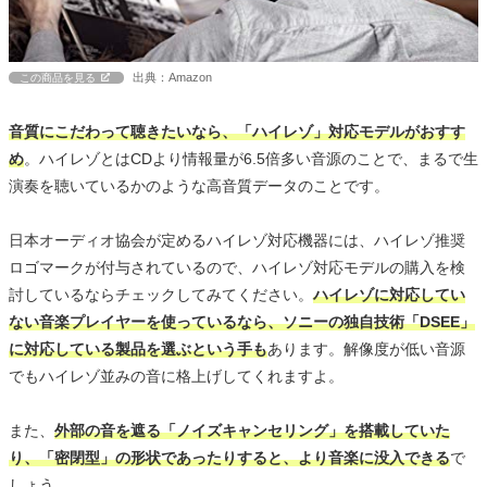
出典：Amazon
この商品を見る
音質にこだわって聴きたいなら、「ハイレゾ」対応モデルがおすす
め
。ハイレゾとはCDより情報量が6.5倍多い音源のことで、まるで生
演奏を聴いているかのような高音質データのことです。
日本オーディオ協会が定めるハイレゾ対応機器には、ハイレゾ推奨
ロゴマークが付与されているので、ハイレゾ対応モデルの購入を検
討しているならチェックしてみてください。
ハイレゾに対応してい
ない音楽プレイヤーを使っているなら、ソニーの独自技術「DSEE」
に対応している製品を選ぶという手も
あります。解像度が低い音源
でもハイレゾ並みの音に格上げしてくれますよ。
また、
外部の音を遮る「ノイズキャンセリング」を搭載していた
り、「密閉型」の形状であったりすると、より音楽に没入できる
で
しょう。