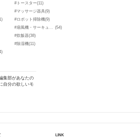
#トースター
(11)
#マッサージ器具
(9)
1)
#ロボット掃除機
(9)
#扇風機・サーキュレーター
(54)
#炊飯器
(38)
#除湿機
(11)
4)
編集部があなたの
に自分の欲しいモ
て
LINK