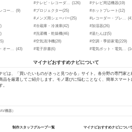
#テレビ・レコーダー・プレーヤー
(126)
#テレビ周辺機器
(19)
#ブルーレイレコーダー
(9)
#プロジェクター
(25)
#ホットプレート
(12)
#メンズ用シェーバー
(25)
#レコーダー・プレーヤー（動画）
(4
)
#冷蔵庫・冷凍庫
(42)
#加湿器
(26)
)
#洗濯機・乾燥機
(46)
#湯たんぽ
(5)
15)
#空気清浄機
(28)
#空調・季節家電
(229)
#電子レンジ・オーブンレンジ
(43)
#電子辞書
(6)
#電気ポット・電気ケトル
(1
マイナビおすすめナビについて
ナビは、「買いたいものがきっと見つかる」サイト。各分野の専門家と
商品を厳選してご紹介します。モノ選びに悩むことなく、簡単スマート
す。
AV機器）
制作スタッフグループ一覧
マイナビおすすめナビについ