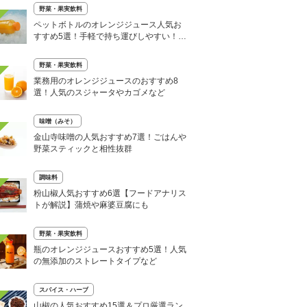
野菜・果実飲料
ペットボトルのオレンジジュース人気お
すすめ5選！手軽で持ち運びしやすい！子
供にも
野菜・果実飲料
業務用のオレンジジュースのおすすめ8
選！人気のスジャータやカゴメなど
味噌（みそ）
金山寺味噌の人気おすすめ7選！ごはんや
野菜スティックと相性抜群
調味料
粉山椒人気おすすめ6選【フードアナリス
トが解説】蒲焼や麻婆豆腐にも
野菜・果実飲料
瓶のオレンジジュースおすすめ5選！人気
の無添加のストレートタイプなど
スパイス・ハーブ
山椒の人気おすすめ15選＆プロ厳選ラン