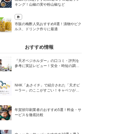
キング！山椒の実や粉山椒など
酢
0
市販の梅酢人気おすすめ8選！漬物やピク
ルス、ドリンク作りに最適
おすすめ情報
『天才ベジホルダー』の口コミ・評判を
参考に実証レビュー！安全・時短の調理
サポートアイテム！
NHK「あさイチ」で紹介された「天才ピ
ーラー」のここがすごい！キャベツがほ
わほわ4枚刃ピーラーの魅力に迫る！
年賀状印刷業者のおすすめ5選！料金・サ
ービスを徹底比較