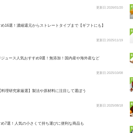
4
更新日:2026/01/20
め16選！濃縮還元からストレートタイプまで【ギフトにも】
5
更新日:2025/11/19
6
ジジュース人気おすすめ9選！無添加！国内産や海外産など
更新日:2025/10/08
7
【料理研究家厳選】製法や原材料に注目して選ぼう
8
更新日:2025/08/18
すめ7選！人気の小さくて持ち運びに便利な商品も
9