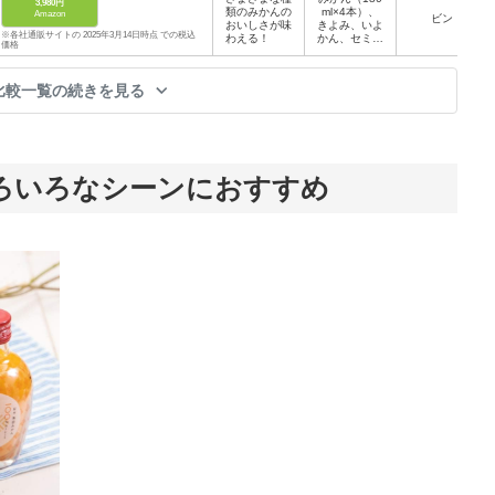
3,980円
類のみかんの
ml×4本）、
Amazon
ビン
おいしさが味
きよみ、いよ
※各社通販サイトの 2025年3月14日時点 での税込
わえる！
かん、セミノ
価格
ール（180ml
×各2本）
比較一覧の続きを見る
ろいろなシーンにおすすめ