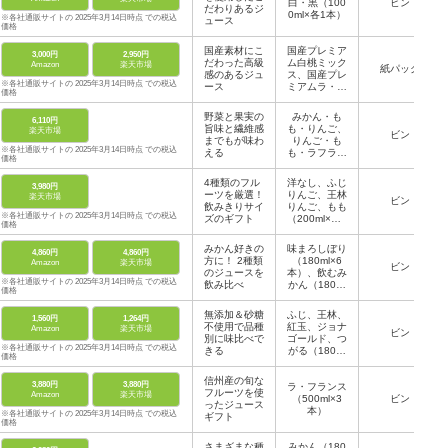
白・黒（100
ビン
だわりあるジ
0ml×各1本）
※各社通販サイトの 2025年3月14日時点 での税込
ュース
価格
国産素材にこ
国産プレミア
3,000円
2,950円
だわった高級
ム白桃ミック
Amazon
楽天市場
紙パック
感のあるジュ
ス、国産プレ
※各社通販サイトの 2025年3月14日時点 での税込
ース
ミアムラ・フ
価格
ランスミック
ス、国産プレ
野菜と果実の
みかん・も
6,110円
ミアム巨峰ミ
旨味と繊維感
も・りんご、
楽天市場
ックス、国産
ビン
までもが味わ
りんご・も
プレミアムデ
※各社通販サイトの 2025年3月14日時点 での税込
える
も・ラフラン
コポンミック
価格
ス、にんじ
ス、ほか
ん・ラフラン
4種類のフル
洋なし、ふじ
3,980円
ス・りんご、
ーツを厳選！
りんご、王林
楽天市場
ほか全5種
ビン
飲みきりサイ
りんご、もも
（180ml×各3
※各社通販サイトの 2025年3月14日時点 での税込
ズのギフト
（200ml×各2
本）
価格
本）
みかん好きの
味まろしぼり
4,860円
4,860円
方に！ 2種類
（180ml×6
Amazon
楽天市場
ビン
のジュースを
本）、飲むみ
※各社通販サイトの 2025年3月14日時点 での税込
飲み比べ
かん（180ml
価格
×6本）
無添加＆砂糖
ふじ、王林、
1,560円
1,264円
不使用で品種
紅玉、ジョナ
Amazon
楽天市場
ビン
別に味比べで
ゴールド、つ
※各社通販サイトの 2025年3月14日時点 での税込
きる
がる（180ml
価格
×各1本）
信州産の旬な
3,880円
3,880円
ラ・フランス
フルーツを使
Amazon
楽天市場
（500ml×3
ビン
ったジュース
本）
※各社通販サイトの 2025年3月14日時点 での税込
ギフト
価格
さまざまな種
みかん（180