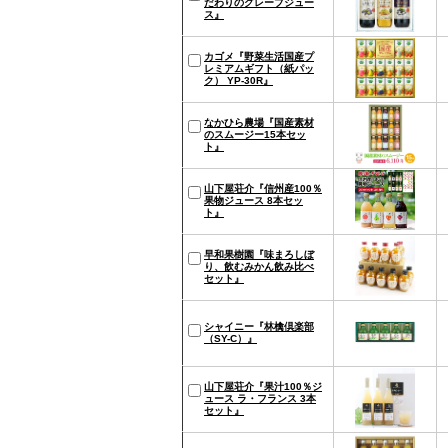
だわりのグレープジュー
ス』
カゴメ『野菜生活国産プ
レミアムギフト（紙パッ
ク） YP-30R』
なかひら農場『国産素材
のスムージー15本セッ
ト』
山下屋荘介『信州産100％
果物ジュース 8本セッ
ト』
早和果樹園『味まろしぼ
り、飲むみかん飲み比べ
セット』
シャイニー『林檎倶楽部
（SY-C）』
山下屋荘介『果汁100％ジ
ュース ラ・フランス 3本
セット』