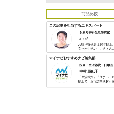
商品比較
この記事を担当するエキスパート
お取り寄せ生活研究家
aiko*
お取り寄せ歴は20年以上。 料理研究家の母の影響で「食べる」楽しみや大切さを自然に学び、
寄せが生活の中に溶け込
にお取り寄せを楽しむ日々。 自分が感じた「美味しい」、お取り寄せ生活の楽しさをひ
の友人たちに伝えたい、
マイナビおすすめナビ編集部
活動中。
担当：生活雑貨・日用品
中村 亜紀子
「生活雑貨」「住まい・
以上で、お宅訪問取材も多
ャレンジ済み。初心者で