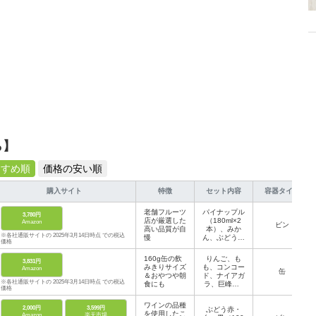
ら】
すすめ順
価格の安い順
購入サイト
特徴
セット内容
容器タイプ
老舗フルーツ
パイナップル
3,780円
店が厳選した
（180ml×2
Amazon
ビン
高い品質が自
本）、みか
※各社通販サイトの 2025年3月14日時点 での税込
慢
ん、ぶどう、
価格
りんご、グレ
ープフルーツ
160g缶の飲
りんご、も
3,831円
（180ml×各1
みきりサイズ
も、コンコー
Amazon
本）
缶
＆おやつや朝
ド、ナイアガ
※各社通販サイトの 2025年3月14日時点 での税込
食にも
ラ、巨峰（1
価格
60g×各3本）
ワインの品種
2,000円
3,599円
ぶどう赤・
を使用したこ
Amazon
楽天市場