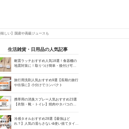
美味しい】国産や高級ジュースも
生活雑貨・日用品の人気記事
耐震ラッチおすすめ人気18選！食器棚の
地震対策に！取りつけ簡単・後付け可能
も
旅行用洗剤人気おすすめ9選【長期の旅行
や出張に】小分けでコンパクト
携帯用の消臭スプレー人気おすすめ23選
【衣類・靴・トイレ】焼肉やタバコのニ
オイにも
冷感タオルおすすめ28選【最強はど
れ？】人気の濡らさない&使い捨てタイプ
も