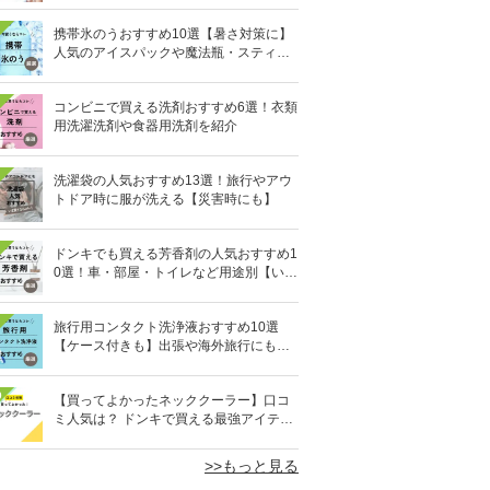
携帯氷のうおすすめ10選【暑さ対策に】
人気のアイスパックや魔法瓶・スティッ
ク型も
コンビニで買える洗剤おすすめ6選！衣類
用洗濯洗剤や食器用洗剤を紹介
洗濯袋の人気おすすめ13選！旅行やアウ
トドア時に服が洗える【災害時にも】
ドンキでも買える芳香剤の人気おすすめ1
0選！車・部屋・トイレなど用途別【いい
匂い】
旅行用コンタクト洗浄液おすすめ10選
【ケース付きも】出張や海外旅行にも便
利
0
【買ってよかったネッククーラー】口コ
ミ人気は？ ドンキで買える最強アイテム
も
>>もっと見る