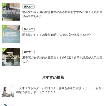
8
国内旅行
湯布院の露天風呂付き客室のある旅館おすすめ10選！人気の宿
や高級宿も紹介
9
国内旅行
湯布院のおすすめ旅館15選！人気の宿や高級宿も紹介
10
国内旅行
湯布院の女子旅向き旅館おすすめ11選！食事や絶景が人気の宿
など
おすすめ情報
『天才ベジホルダー』の口コミ・評判を参考に実証レビュー！安全・
時短の調理サポートアイテム！