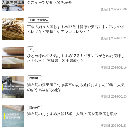
名スイーツや食べ物を紹介
更新日:2025/03/06
豆腐・大豆製品
市販の納豆人気おすすめ32選【健康や美容に】パスタやオ
ムレツなど美味しいアレンジレシピも
更新日:2024/11/21
米
ひとめぼれの人気おすすめ12選！バランスがとれた美味し
さのお米！ 宮城県・岩手県産など
更新日:2024/09/16
国内旅行
湯布院の露天風呂付き客室のある旅館おすすめ10選！人気
の宿や高級宿も紹介
更新日:2024/08/23
国内旅行
湯布院のおすすめ旅館15選！人気の宿や高級宿も紹介
更新日:2024/08/23