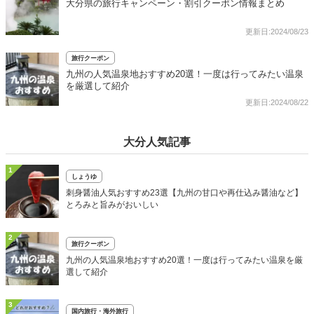
大分県の旅行キャンペーン・割引クーポン情報まとめ
更新日:2024/08/23
旅行クーポン
九州の人気温泉地おすすめ20選！一度は行ってみたい温泉
を厳選して紹介
更新日:2024/08/22
大分人気記事
1
しょうゆ
刺身醤油人気おすすめ23選【九州の甘口や再仕込み醤油など】
とろみと旨みがおいしい
2
旅行クーポン
九州の人気温泉地おすすめ20選！一度は行ってみたい温泉を厳
選して紹介
3
国内旅行・海外旅行