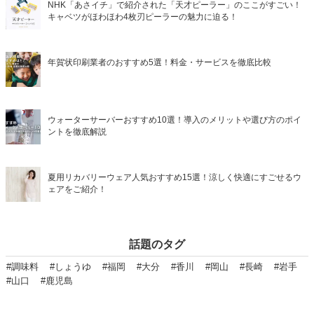
NHK「あさイチ」で紹介された「天才ピーラー」のここがすごい！
キャベツがほわほわ4枚刃ピーラーの魅力に迫る！
年賀状印刷業者のおすすめ5選！料金・サービスを徹底比較
ウォーターサーバーおすすめ10選！導入のメリットや選び方のポイ
ントを徹底解説
夏用リカバリーウェア人気おすすめ15選！涼しく快適にすごせるウ
ェアをご紹介！
話題のタグ
#調味料
#しょうゆ
#福岡
#大分
#香川
#岡山
#長崎
#岩手
#山口
#鹿児島