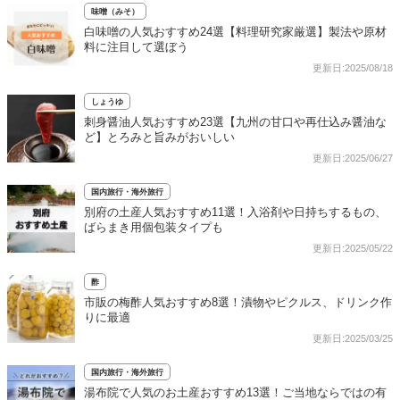
味噌（みそ）
白味噌の人気おすすめ24選【料理研究家厳選】製法や原材
料に注目して選ぼう
更新日:2025/08/18
しょうゆ
刺身醤油人気おすすめ23選【九州の甘口や再仕込み醤油な
ど】とろみと旨みがおいしい
更新日:2025/06/27
国内旅行・海外旅行
別府の土産人気おすすめ11選！入浴剤や日持ちするもの、
ばらまき用個包装タイプも
更新日:2025/05/22
酢
市販の梅酢人気おすすめ8選！漬物やピクルス、ドリンク作
りに最適
更新日:2025/03/25
国内旅行・海外旅行
湯布院で人気のお土産おすすめ13選！ご当地ならではの有