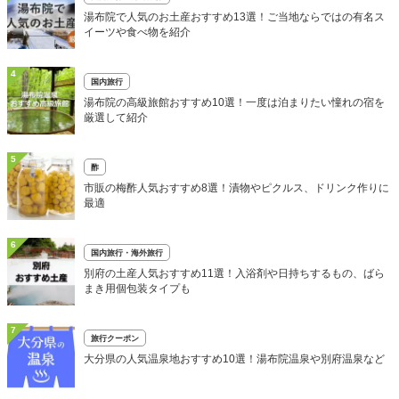
湯布院で人気のお土産おすすめ13選！ご当地ならではの有名ス
イーツや食べ物を紹介
4
国内旅行
湯布院の高級旅館おすすめ10選！一度は泊まりたい憧れの宿を
厳選して紹介
5
酢
市販の梅酢人気おすすめ8選！漬物やピクルス、ドリンク作りに
最適
6
国内旅行・海外旅行
別府の土産人気おすすめ11選！入浴剤や日持ちするもの、ばら
まき用個包装タイプも
7
旅行クーポン
大分県の人気温泉地おすすめ10選！湯布院温泉や別府温泉など