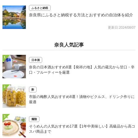
ふるさと納税
奈良県にふるさと納税する方法とおすすめの自治体を紹介
更新日:2024/08/07
奈良人気記事
1
日本酒
奈良の日本酒おすすめ8選【発祥の地】人気の蔵元から甘口・辛
口・フルーティーを厳選
2
酢
市販の梅酢人気おすすめ8選！漬物やピクルス、ドリンク作りに
最適
3
麺類
そうめんの人気おすすめ17選【1年中美味しい】高級品から高コ
スパ商品まで