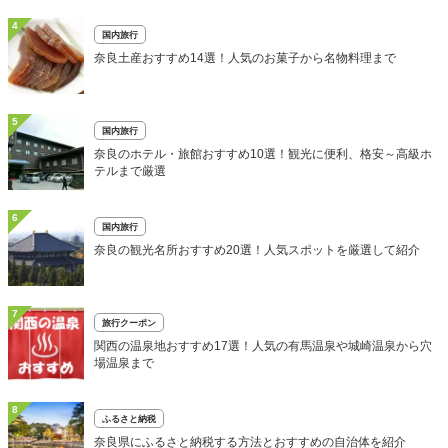
4
国内旅行
奈良土産おすすめ14選！人気のお菓子から名物料理まで
5
国内旅行
奈良のホテル・旅館おすすめ10選！観光に便利、格安～高級ホ
テルまで厳選
6
国内旅行
奈良の観光名所おすすめ20選！人気スポットを厳選して紹介
7
旅行クーポン
関西の温泉地おすすめ17選！人気の有馬温泉や城崎温泉から穴
場温泉まで
8
ふるさと納税
奈良県にふるさと納税する方法とおすすめの自治体を紹介