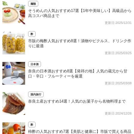
麺類
そうめんの人気おすすめ17選【1年中美味しい】高級品から
高コスパ商品まで
更新日:2025/12/31
酢
市販の梅酢人気おすすめ8選！漬物やピクルス、ドリンク作
りに最適
更新日:2025/03/25
日本酒
奈良の日本酒おすすめ8選【発祥の地】人気の蔵元から甘
口・辛口・フルーティーを厳選
更新日:2025/03/08
国内旅行
奈良土産おすすめ14選！人気のお菓子から名物料理まで
更新日:2024/12/26
酢
柿酢の人気おすすめ7選【美肌と健康に】市販で買える商品