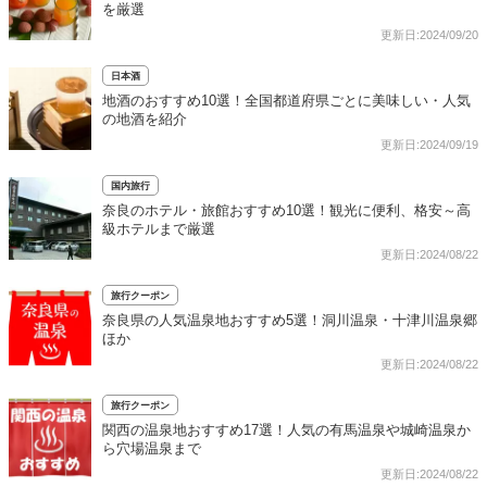
を厳選
更新日:2024/09/20
日本酒
地酒のおすすめ10選！全国都道府県ごとに美味しい・人気
の地酒を紹介
更新日:2024/09/19
国内旅行
奈良のホテル・旅館おすすめ10選！観光に便利、格安～高
級ホテルまで厳選
更新日:2024/08/22
旅行クーポン
奈良県の人気温泉地おすすめ5選！洞川温泉・十津川温泉郷
ほか
更新日:2024/08/22
旅行クーポン
関西の温泉地おすすめ17選！人気の有馬温泉や城崎温泉か
ら穴場温泉まで
更新日:2024/08/22