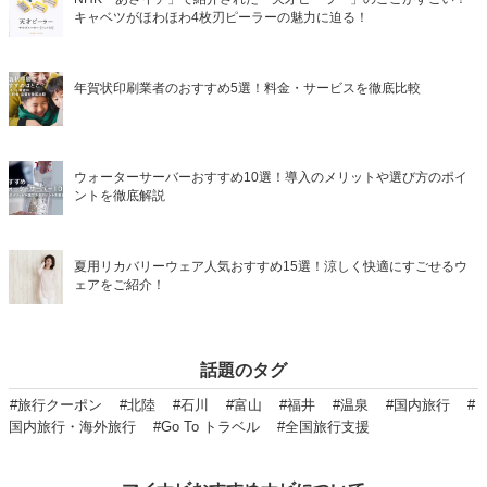
キャベツがほわほわ4枚刃ピーラーの魅力に迫る！
年賀状印刷業者のおすすめ5選！料金・サービスを徹底比較
ウォーターサーバーおすすめ10選！導入のメリットや選び方のポイ
ントを徹底解説
夏用リカバリーウェア人気おすすめ15選！涼しく快適にすごせるウ
ェアをご紹介！
話題のタグ
#旅行クーポン
#北陸
#石川
#富山
#福井
#温泉
#国内旅行
#
国内旅行・海外旅行
#Go To トラベル
#全国旅行支援