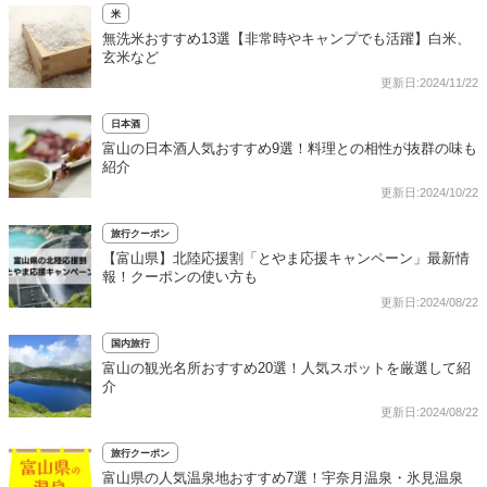
米
無洗米おすすめ13選【非常時やキャンプでも活躍】白米、
玄米など
更新日:2024/11/22
日本酒
富山の日本酒人気おすすめ9選！料理との相性が抜群の味も
紹介
更新日:2024/10/22
旅行クーポン
【富山県】北陸応援割「とやま応援キャンペーン」最新情
報！クーポンの使い方も
更新日:2024/08/22
国内旅行
富山の観光名所おすすめ20選！人気スポットを厳選して紹
介
更新日:2024/08/22
旅行クーポン
富山県の人気温泉地おすすめ7選！宇奈月温泉・氷見温泉