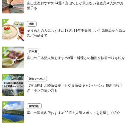
富山土産おすすめ14選！富山でしか買えない名産品や人気のお
菓子も
3
麺類
そうめんの人気おすすめ17選【1年中美味しい】高級品から高コ
スパ商品まで
4
日本酒
富山の日本酒人気おすすめ9選！料理との相性が抜群の味も紹介
5
旅行クーポン
【富山県】北陸応援割「とやま応援キャンペーン」最新情報！
クーポンの使い方も
6
国内旅行
富山の観光名所おすすめ20選！人気スポットを厳選して紹介