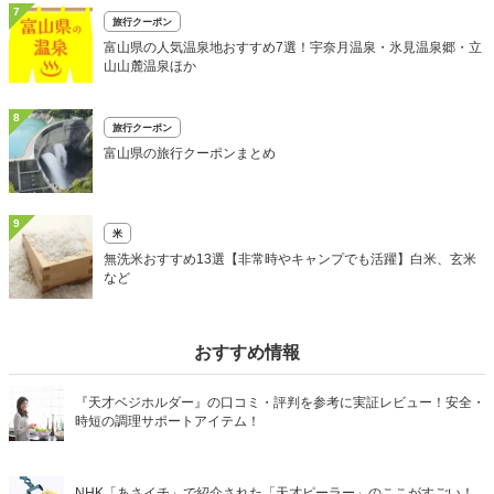
7
旅行クーポン
富山県の人気温泉地おすすめ7選！宇奈月温泉・氷見温泉郷・立
山山麓温泉ほか
8
旅行クーポン
富山県の旅行クーポンまとめ
9
米
無洗米おすすめ13選【非常時やキャンプでも活躍】白米、玄米
など
おすすめ情報
『天才ベジホルダー』の口コミ・評判を参考に実証レビュー！安全・
時短の調理サポートアイテム！
NHK「あさイチ」で紹介された「天才ピーラー」のここがすごい！