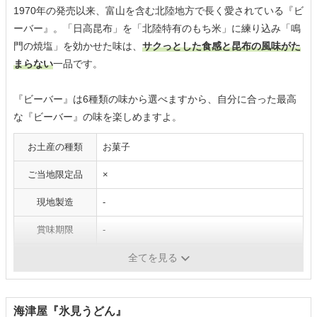
1970年の発売以来、富山を含む北陸地方で長く愛されている『ビ
ーバー』。「日高昆布」を「北陸特有のもち米」に練り込み「鳴
門の焼塩」を効かせた味は、
サクっとした食感と昆布の風味がた
まらない
一品です。
『ビーバー』は6種類の味から選べますから、自分に合った最高
な『ビーバー』の味を楽しめますよ。
お土産の種類
お菓子
ご当地限定品
×
現地製造
-
賞味期限
-
重量
65g
全てを見る
海津屋『氷見うどん』