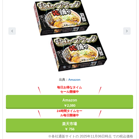
出典：
Amazon
毎日お得なタイム
セール開催中
Amazon
￥2,080
24時間タイムセー
ル毎日開催中
楽天市場
￥ 756
※各社通販サイトの 2025年11月06日時点 での税込価格