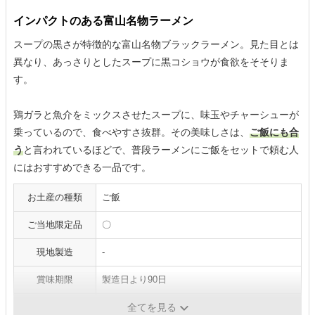
インパクトのある富山名物ラーメン
スープの黒さが特徴的な富山名物ブラックラーメン。見た目とは
異なり、あっさりとしたスープに黒コショウが食欲をそそりま
す。
鶏ガラと魚介をミックスさせたスープに、味玉やチャーシューが
乗っているので、食べやすさ抜群。その美味しさは、
ご飯にも合
う
と言われているほどで、普段ラーメンにご飯をセットで頼む人
にはおすすめできる一品です。
お土産の種類
ご飯
ご当地限定品
〇
現地製造
-
賞味期限
製造日より90日
重量
‎880g
全てを見る