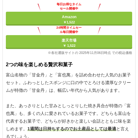
毎日お得なタイム
セール開催中
Amazon
￥1,522
24時間タイムセー
ル毎日開催中
楽天市場
￥ 1,522
※各社通販サイトの 2025年11月06日時点 での税込価格
2つの味を楽しめる贅沢和菓子
富山名物の「甘金丹」と「富也萬」を詰め合わせた人気のお菓子
セット。ふわっとしたスポンジに口の中でとろける濃厚なクリー
ムが特徴の「甘金丹」は、幅広い年代から人気があります。
また、あっさりとした甘みとしっとりした焼き具合が特徴の「富
也萬」も、多くの人に愛されているお菓子です。どちらも富山を
代表するお菓子で、どちらが好きかと楽しい会話とともに味を楽
しめます。
1週間は日持ちするのでお土産品としては最適
と言え
るでしょう。