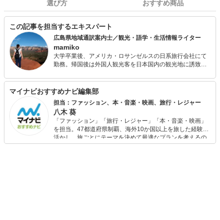
選び方
おすすめ商品
この記事を担当するエキスパート
広島県地域通訳案内士／観光・語学・生活情報ライター
mamiko
大学卒業後、アメリカ・ロサンゼルスの日系旅行会社にて
勤務。帰国後は外国人観光客を日本国内の観光地に誘致す
るインバウンド業務に携わる。 海外営業担当として東南ア
ジア各国を出張するほか、過去にはまとまった休暇を利用
して国内・海外問わず一人旅で見聞を広げる。その後出
マイナビおすすめナビ編集部
産、夫の転勤を機にライターとして各地でのライフスタイ
担当：ファッション、本・音楽・映画、旅行・レジャー
ルや観光情報を発信中。 総合旅行業務取扱管理者、広島県
八木 葵
地域通訳案内士（英語）、TOEIC865点、英検準1級を取
「ファッション」「旅行・レジャー」「本・音楽・映画」
得。現在は、日本の魅力を多くの外国人に発信すべく、全
を担当。47都道府県制覇、海外10か国以上を旅した経験を
国通訳案内士の資格取得に向けて勉強中。
活かし、旅ごとにテーマを決めて最適なプランを考えるの
が得意。また、アパレルショップでの販売経験もあり。誰
でも手軽に楽しめるプチプラとトレンドを取り入れたコー
ディネートを提案します。本や映画から受けたインスピレ
ーションを日常や仕事に活かすことを大切にし、記事では
そんな視点から選んだおすすめ作品やアイテムを紹介しま
す。