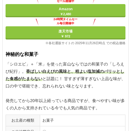
セール開催中
Amazon
￥2,480
24時間タイムセー
ル毎日開催中
楽天市場
￥ 972
※各社通販サイトの 2025年11月26日時点 での税込価格
神秘的な和菓子
「シロエビ」＋「米」を使った富山ならではの和菓子の「しろえ
び紀行」。
香ばしい白えびの風味と、程よい塩加減のパリッとし
た食感がたまらない
と話題に！ 甘すぎず薄すぎない上品な味が、
口の中で堪能でき、忘れられない味となります。
発売してから20年以上経っている商品ですが、食べやすい味が多
くの人から支持されている今でも人気の商品です。
お土産の種類
お菓子