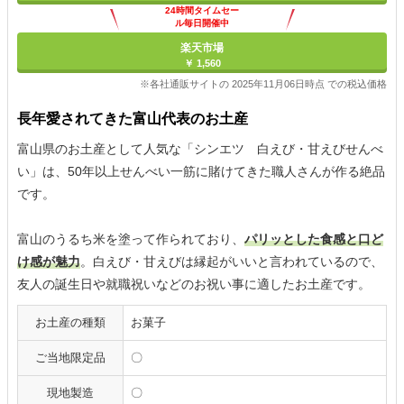
24時間タイムセー
ル毎日開催中
楽天市場
￥ 1,560
※各社通販サイトの 2025年11月06日時点 での税込価格
長年愛されてきた富山代表のお土産
富山県のお土産として人気な「シンエツ 白えび・甘えびせんべ
い」は、50年以上せんべい一筋に賭けてきた職人さんが作る絶品
です。
富山のうるち米を塗って作られており、
パリッとした食感と口ど
け感が魅力
。白えび・甘えびは縁起がいいと言われているので、
友人の誕生日や就職祝いなどのお祝い事に適したお土産です。
お土産の種類
お菓子
ご当地限定品
〇
現地製造
〇