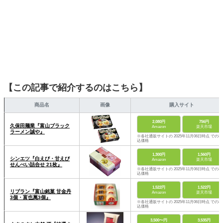
【この記事で紹介するのはこちら】
商品名
画像
購入サイト
2,080円
756円
久保田麺業『富山ブラック
Amazon
楽天市場
ラーメン誠や』
※各社通販サイトの 2025年11月06日時点 での税
込価格
1,300円
1,560円
シンエツ『白えび・甘えび
Amazon
楽天市場
せんべい詰合せ 21枚』
※各社通販サイトの 2025年11月06日時点 での税
込価格
1,522円
1,522円
リブラン『富山銘菓 甘金丹
Amazon
楽天市場
3個・富也萬3個』
※各社通販サイトの 2025年11月06日時点 での税
込価格
3,500〜円
3,535円