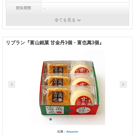
賞味期限
-
重量
‎220g
全てを見る
リブラン『富山銘菓 甘金丹3個・富也萬3個』
出典：
Amazon