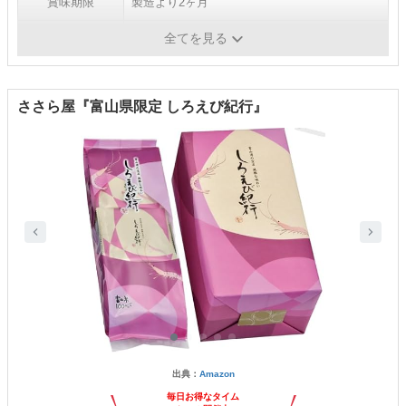
賞味期限
製造より2ヶ月
重量
-
全てを見る
ささら屋『富山県限定 しろえび紀行』
出典：
Amazon
毎日お得なタイム