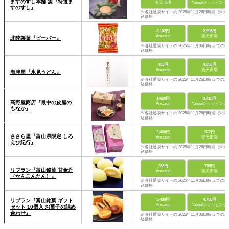
ますのすし本舗 源『特選ま
楽天市場
Yahoo!ショッピング
すのすし』
※各社通販サイトの 2025年11月26日時点 での税
込価格
3,102円
2,998円
Amazon
楽天市場
北陸製菓『ビーバー』
※各社通販サイトの 2025年11月06日時点 での税
込価格
453円
4,050円
Amazon
楽天市場
海津屋『氷見うどん』
※各社通販サイトの 2025年11月26日時点 での税
込価格
1,620円
3,413円
髙野屋商店『最中の皮屋の
Amazon
Yahoo!ショッピング
もなか』
※各社通販サイトの 2025年11月26日時点 での税
込価格
2,480円
972円
ささら屋『富山県限定 しろ
Amazon
楽天市場
えび紀行』
※各社通販サイトの 2025年11月26日時点 での税
込価格
788円
788円
リブラン『富山銘菓 甘金丹
Amazon
楽天市場
（かんこんたん）』
※各社通販サイトの 2025年11月06日時点 での税
込価格
3,480円
4,753円
リブラン『富山銘菓 ギフト
Amazon
Yahoo!ショッピング
セット 10個入 お菓子の詰め
合わせ』
※各社通販サイトの 2025年11月06日時点 での税
込価格