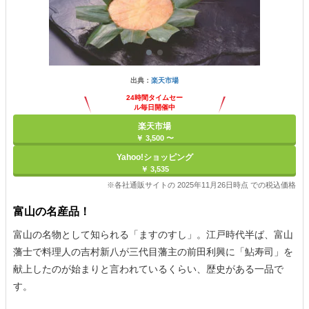
出典：
楽天市場
24時間タイムセー
ル毎日開催中
楽天市場
￥ 3,500 〜
Yahoo!ショッピング
￥ 3,535
※各社通販サイトの 2025年11月26日時点 での税込価格
富山の名産品！
富山の名物として知られる「ますのすし」。江戸時代半ば、富山
藩士で料理人の吉村新八が三代目藩主の前田利興に「鮎寿司」を
献上したのが始まりと言われているくらい、歴史がある一品で
す。