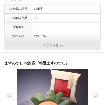
お土産の種類
お菓子
ご当地限定品
〇
現地製造
-
賞味期限
約8日間～
重量
-
全てを見る
ますのすし本舗 源『特選ますのすし』