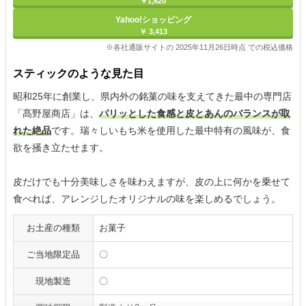
￥1,620
Yahoo!ショッピング
￥ 3,413
※各社通販サイトの 2025年11月26日時点 での税込価格
スティックのような見た目
昭和25年に創業し、県内外の銘菓の味を支えてきた最中の専門店
「髙野屋商店」は、
パリッとした食感と皮とあんのバランスが取
れた絶品
です。瑞々しいもち米を使用した最中特有の風味が、食
欲を掻き立たせます。
皮だけでも十分美味しさを味わえますが、皮の上に何かを乗せて
食べれば、アレンジしたオリジナルの味を楽しめるでしょう。
お土産の種類
お菓子
ご当地限定品
〇
現地製造
〇