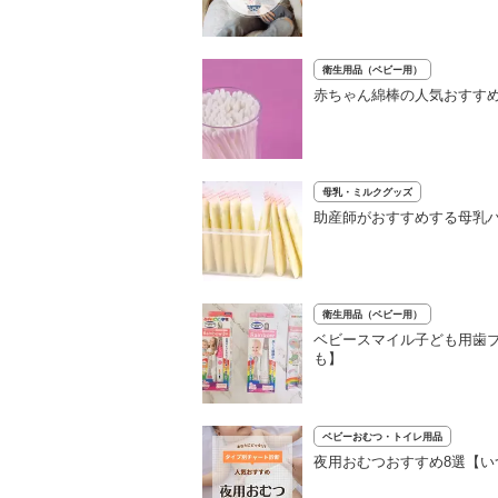
衛生用品（ベビー用）
赤ちゃん綿棒の人気おすす
母乳・ミルクグッズ
助産師がおすすめする母乳
衛生用品（ベビー用）
ベビースマイル子ども用歯
も】
ベビーおむつ・トイレ用品
夜用おむつおすすめ8選【い