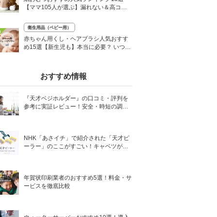
【ママ105人が選ぶ】漏れない＆高コス
パなのはどれ？
衛生用品（ベビー用）
0
赤ちゃん用くし・ヘアブラシ人気おすす
め15選【新生児も】本当に必要？ いつま
で使える？
おすすめ情報
『天才ベジホルダー』の口コミ・評判を
参考に実証レビュー！安全・時短の調理
サポートアイテム！
NHK「あさイチ」で紹介された「天才ピ
ーラー」のここがすごい！キャベツがほ
わほわ4枚刃ピーラーの魅力に迫る！
年賀状印刷業者のおすすめ5選！料金・サ
ービスを徹底比較