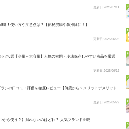
4
更新日:2025/07/11
め9選！使い方や注意点は？【便秘浣腸や鼻掃除に！】
5
更新日:2025/06/26
6
パック6選【少量～大容量】人気の密閉・冷凍保存しやすい商品を厳選
更新日:2025/06/12
7
ブラシの口コミ・評価を徹底レビュー【何歳から？メリットデメリット
8
更新日:2025/05/29
つから使う？】漏れないのはどれ？ 人気ブランド比較
9