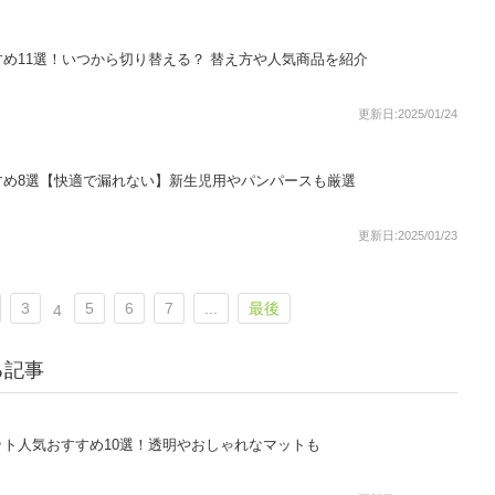
め11選！いつから切り替える？ 替え方や人気商品を紹介
更新日:2025/01/24
すめ8選【快適で漏れない】新生児用やパンパースも厳選
更新日:2025/01/23
3
5
6
7
...
最後
4
る記事
ト人気おすすめ10選！透明やおしゃれなマットも