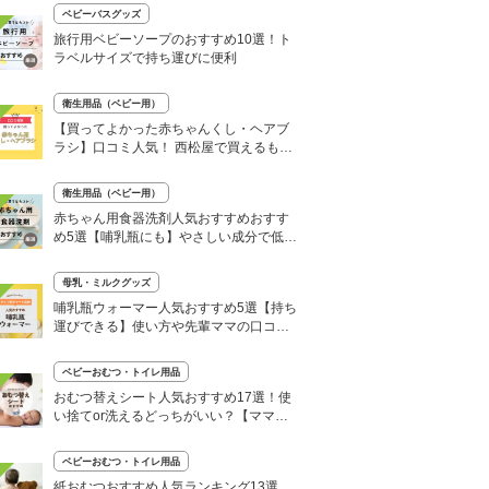
ベビーバスグッズ
旅行用ベビーソープのおすすめ10選！ト
ラベルサイズで持ち運びに便利
衛生用品（ベビー用）
【買ってよかった赤ちゃんくし・ヘアブ
ラシ】口コミ人気！ 西松屋で買えるもの
も！
衛生用品（ベビー用）
赤ちゃん用食器洗剤人気おすすめおすす
め5選【哺乳瓶にも】やさしい成分で低刺
激
母乳・ミルクグッズ
哺乳瓶ウォーマー人気おすすめ5選【持ち
運びできる】使い方や先輩ママの口コミ
も！
ベビーおむつ・トイレ用品
おむつ替えシート人気おすすめ17選！使
い捨てor洗えるどっちがいい？【ママの
口コミも】
ベビーおむつ・トイレ用品
紙おむつおすすめ人気ランキング13選