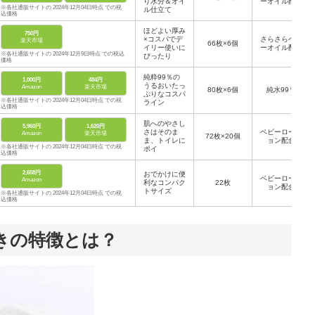
り水分＆オイ
ーオイル配合
※各社通販サイトの 2024年12月04日時点 での税
ル仕立て
込価格
ほどよい厚み
750円
×コスパでデ
さらさらベビ
楽天市場
66枚×6個
イリー使いに
ーオイル配合
※各社通販サイトの 2024年12月9日時点 での税込
ぴったり
価格
純粋99％の
1,000円
484円
うるおいたっ
Amazon
楽天市場
80枚×6個
純水99％
ぷりなコスパ
※各社通販サイトの 2024年12月04日時点 での税
ライン
込価格
肌へのやさし
5,960円
1,620円
さはそのま
ベビーローシ
Amazon
楽天市場
72枚×20個
ま、トイレに
ョン配合
※各社通販サイトの 2024年12月04日時点 での税
ポイ
込価格
2,658円
おでかけに便
ベビーローシ
Amazon
利なコンパク
22枚
ョン配合
トサイズ
※各社通販サイトの 2024年12月04日時点 での税
込価格
きの特徴とは？