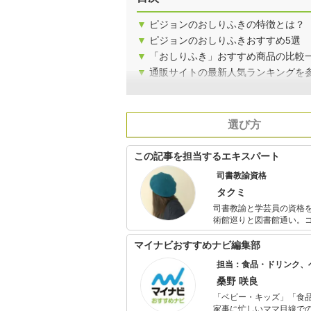
▼
ピジョンのおしりふきの特徴とは？
▼
ピジョンのおしりふきおすすめ5選
▼
「おしりふき」おすすめ商品の比較
▼
通販サイトの最新人気ランキングを
選び方
この記事を担当するエキスパート
司書教諭資格
タクミ
司書教諭と学芸員の資格
術館巡りと図書館通い。
術館に行ってみたい。
マイナビおすすめナビ編集部
担当：食品・ドリンク、
桑野 咲良
「ベビー・キッズ」「食
家事に忙しいママ目線で