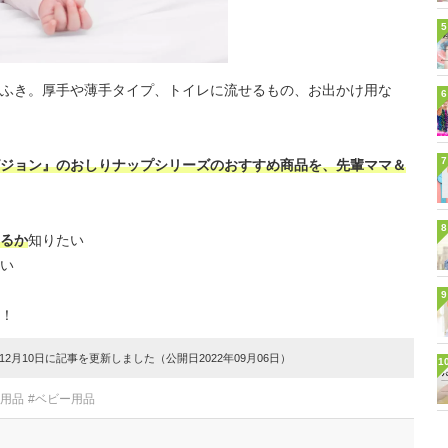
5
ふき。厚手や薄手タイプ、トイレに流せるもの、お出かけ用な
6
7
ジョン』のおしりナップシリーズのおすすめ商品を、先輩ママ＆
8
るか
知りたい
い
9
！
2月10日に記事を更新しました（公開日2022年09月06日）
1
レ用品
#ベビー用品