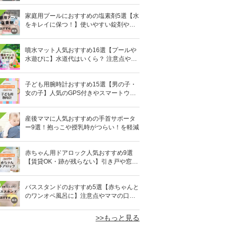
家庭用プールにおすすめの塩素剤5選【水
をキレイに保つ！】使いやすい錠剤やパ
ウダーなど
噴水マット人気おすすめ16選【プールや
水遊びに】水道代はいくら？ 注意点やデ
メリットも解説
子ども用腕時計おすすめ15選【男の子・
女の子】人気のGPS付きやスマートウォ
ッチも
産後ママに人気おすすめの手首サポータ
ー9選！抱っこや授乳時がつらい！を軽減
赤ちゃん用ドアロック人気おすすめ9選
【賃貸OK・跡が残らない】引き戸や窓対
策にも
0
バススタンドのおすすめ5選【赤ちゃんと
のワンオペ風呂に】注意点やママの口コ
ミも！
>>もっと見る