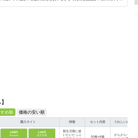
めのスイーツ選びに自信あり。鋭い目線で商品を見極め、少しでも日々の生
介します。
ら】
すすめ順
価格の安い順
購入サイト
特徴
セット内容
うれしい成分
新生児期に使
2,598円
2,102円
いたいたっぷ
さらさらベビ
Amazon
楽天市場
50枚×6個