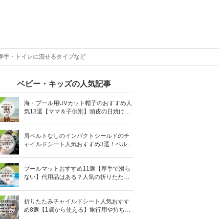
厚手・トイレに流せるタイプなど
ベビー・キッズの人気記事
海・プール用UVカット帽子のおすすめ人
気13選【ママ＆子供別】頭皮の日焼け対
策に
肩ベルトなしのインパクトシールドのチ
ャイルドシート人気おすすめ3選！ベルト
を嫌がる＆抜け出す悩みも解消
プールマットおすすめ11選【厚手で滑ら
ない】代用品はある？人気の折りたたみ
式も
折りたたみチャイルドシート人気おすす
め8選【1歳から使える】旅行用や持ち運
びに！