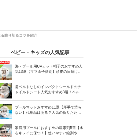
選＆乗り切るコツを紹介
ベビー・キッズの人気記事
海・プール用UVカット帽子のおすすめ人
気13選【ママ＆子供別】頭皮の日焼け対
策に
肩ベルトなしのインパクトシールドのチ
ャイルドシート人気おすすめ3選！ベルト
を嫌がる＆抜け出す悩みも解消
プールマットおすすめ11選【厚手で滑ら
ない】代用品はある？人気の折りたたみ
式も
家庭用プールにおすすめの塩素剤5選【水
をキレイに保つ！】使いやすい錠剤やパ