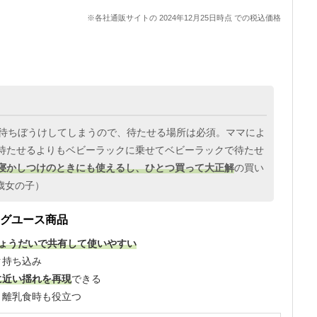
※各社通販サイトの 2024年12月25日時点 での税込価格
が待ちぼうけしてしまうので、待たせる場所は必須。ママによ
待たせるよりもベビーラックに乗せてベビーラックで待たせ
寝かしつけのときにも使えるし、ひとつ買って大正解
の買い
歳女の子）
ングユース商品
ょうだいで共有して使いやすい
ク持ち込み
に近い揺れを再現
できる
、離乳食時も役立つ