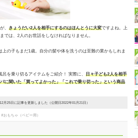
5
が、
きょうだい2人を相手にするのはほんとうに大変
ですよね。上
6
までは、2人のお世話をしなければなりません。
は上の子もまだ1歳。自分の髪や体を洗うのは至難の業かもしれま
7
8
風呂を乗り切るアイテムをご紹介！ 実際に、
日々子ども2人を相手
パに聞いた「買ってよかった」「これで乗り切った」という商品
9
2月25日に記事を更新しました（公開日2022年01月21日）
1
#おもちゃ（ベビー用）