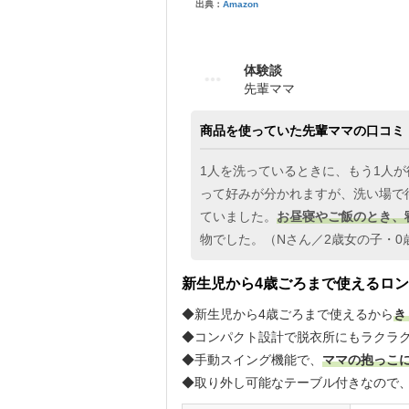
出典：
Amazon
体験談
先輩ママ
商品を使っていた先輩ママの口コミ
1人を洗っているときに、もう1人
って好みが分かれますが、洗い場で
ていました。
お昼寝やご飯のとき、
物でした。（Nさん／2歳女の子・0
新生児から4歳ごろまで使えるロ
◆新生児から4歳ごろまで使えるから
き
◆コンパクト設計で脱衣所にもラクラ
◆手動スイング機能で、
ママの抱っこ
◆取り外し可能なテーブル付きなので