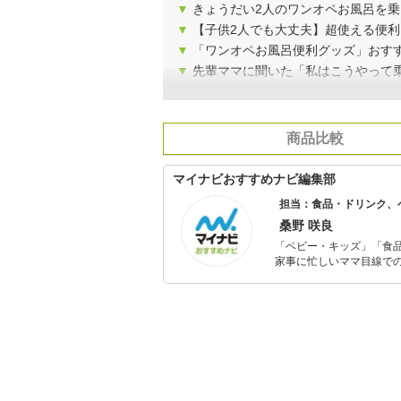
▼
きょうだい2人のワンオペお風呂を
▼
【子供2人でも大丈夫】超使える便利
▼
「ワンオペお風呂便利グッズ」おす
▼
先輩ママに聞いた「私はこうやって
商品比較
マイナビおすすめナビ編集部
担当：食品・ドリンク、
桑野 咲良
「ベビー・キッズ」「食
家事に忙しいママ目線で
ックスタイムを楽しむた
活が豊かになるものを紹