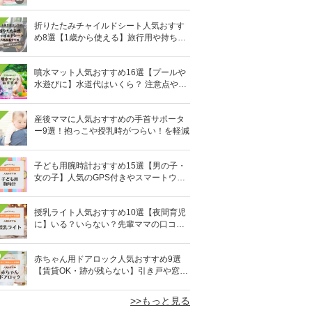
ウダーなど
折りたたみチャイルドシート人気おすす
め8選【1歳から使える】旅行用や持ち運
びに！
噴水マット人気おすすめ16選【プールや
水遊びに】水道代はいくら？ 注意点やデ
メリットも解説
産後ママに人気おすすめの手首サポータ
ー9選！抱っこや授乳時がつらい！を軽減
子ども用腕時計おすすめ15選【男の子・
女の子】人気のGPS付きやスマートウォ
ッチも
授乳ライト人気おすすめ10選【夜間育児
に】いる？いらない？先輩ママの口コミ
も紹介
0
赤ちゃん用ドアロック人気おすすめ9選
【賃貸OK・跡が残らない】引き戸や窓対
策にも
>>もっと見る