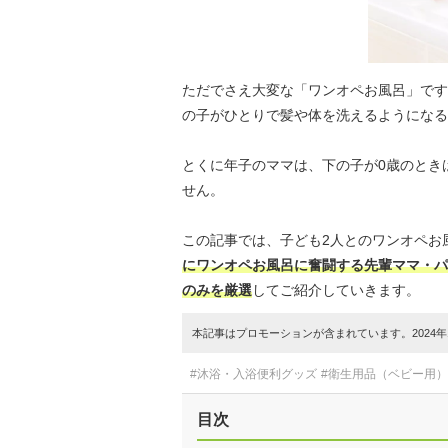
ただでさえ大変な「ワンオペお風呂」です
の子がひとりで髪や体を洗えるようになる
とくに年子のママは、下の子が0歳のとき
せん。
この記事では、子ども2人とのワンオペお
にワンオペお風呂に奮闘する先輩ママ・パ
のみを厳選
してご紹介していきます。
本記事はプロモーションが含まれています。2024年1
#沐浴・入浴便利グッズ
#衛生用品（ベビー用）
目次