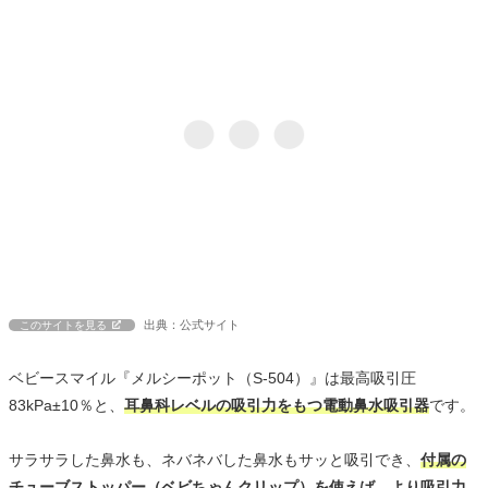
出典：公式サイト
このサイトを見る
ベビースマイル『メルシーポット（S-504）』は最高吸引圧
83kPa±10％と、
耳鼻科レベルの吸引力をもつ電動鼻水吸引器
です。
サラサラした鼻水も、ネバネバした鼻水もサッと吸引でき、
付属の
チューブストッパー（ベビちゃんクリップ）を使えば、より吸引力