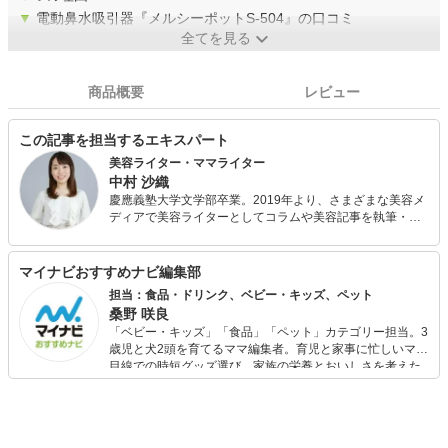
▼
電動鼻水吸引器『メルシーポットS-504』の口コミ
全てを見る
商品概要
レビュー
この記事を担当するエキスパート
美容ライター・ママライター
中村 沙織
慶應義塾大学文学部卒業。2019年より、さまざまな美容メ
ディアで美容ライターとしてコラムや美容記事を執筆・連
載しています。また、日本化粧品検定1級を保持する美容の
専門家として、美容記事の監修にも携わっています。さら
に、自身で美容サイトを運営し、自身の経験をもとにした
マイナビおすすめナビ編集部
「丁寧で優しいスキンケア・ボディケア」について発信し
担当：食品・ドリンク、ベビー・キッズ、ペット
ています。
桑野 咲良
「ベビー・キッズ」「食品」「ペット」カテゴリー担当。3
歳児と犬2頭を育てるママ編集者。育児と家事に忙しいママ
目線での時短グッズ選び、家族の栄養とおいしさを考えた
食品選び、束の間のリラックスタイムを楽しむためのスイ
ーツ選びに自信あり。鋭い目線で商品を見極め、少しでも
日々の生活が豊かになるものを紹介します。