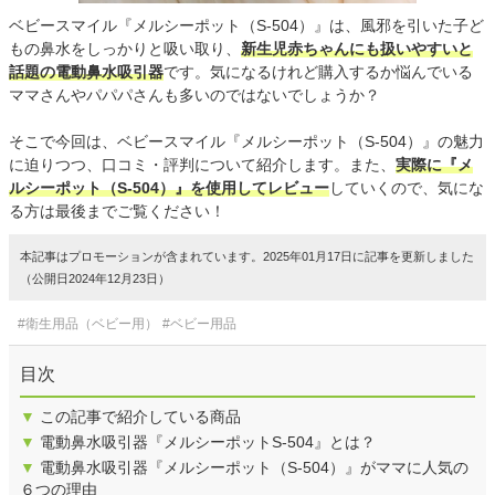
ベビースマイル『メルシーポット（S-504）』は、風邪を引いた子ど
もの鼻水をしっかりと吸い取り、
新生児赤ちゃんにも扱いやすいと
話題の電動鼻水吸引器
です。気になるけれど購入するか悩んでいる
ママさんやパパパさんも多いのではないでしょうか？
そこで今回は、ベビースマイル『メルシーポット（S-504）』の魅力
に迫りつつ、口コミ・評判について紹介します。また、
実際に『メ
ルシーポット（S-504）』を使用してレビュー
していくので、気にな
る方は最後までご覧ください！
本記事はプロモーションが含まれています。2025年01月17日に記事を更新しました
（公開日2024年12月23日）
#衛生用品（ベビー用）
#ベビー用品
目次
▼
この記事で紹介している商品
▼
電動鼻水吸引器『メルシーポットS-504』とは？
▼
電動鼻水吸引器『メルシーポット（S-504）』がママに人気の
６つの理由