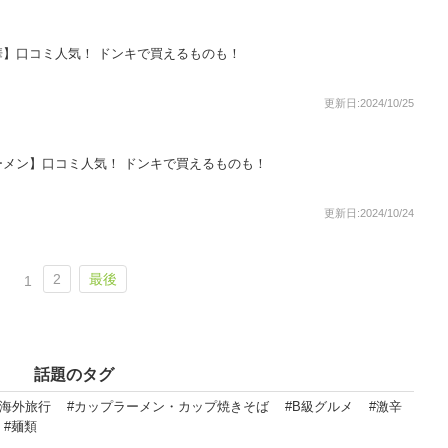
】口コミ人気！ ドンキで買えるものも！
更新日:2024/10/25
メン】口コミ人気！ ドンキで買えるものも！
更新日:2024/10/24
2
最後
1
話題のタグ
・海外旅行
#カップラーメン・カップ焼きそば
#B級グルメ
#激辛
#麺類