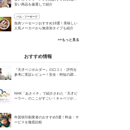
安い商品を厳選して紹介
ハム・ソーセージ
0
魚肉ソーセージおすすめ18選！美味しい
人気メーカーから無添加タイプも紹介
>>もっと見る
おすすめ情報
『天才ベジホルダー』の口コミ・評判を
参考に実証レビュー！安全・時短の調理
サポートアイテム！
NHK「あさイチ」で紹介された「天才ピ
ーラー」のここがすごい！キャベツがほ
わほわ4枚刃ピーラーの魅力に迫る！
年賀状印刷業者のおすすめ5選！料金・サ
ービスを徹底比較