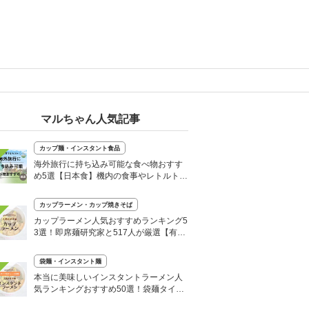
マルちゃん人気記事
カップ麺・インスタント食品
海外旅行に持ち込み可能な食べ物おすす
め5選【日本食】機内の食事やレトルト食
品など
カップラーメン・カップ焼きそば
カップラーメン人気おすすめランキング5
3選！即席麺研究家と517人が厳選【有名
店・高級・激辛も】
袋麺・インスタント麺
本当に美味しいインスタントラーメン人
気ランキングおすすめ50選！袋麺タイプ
を厳選