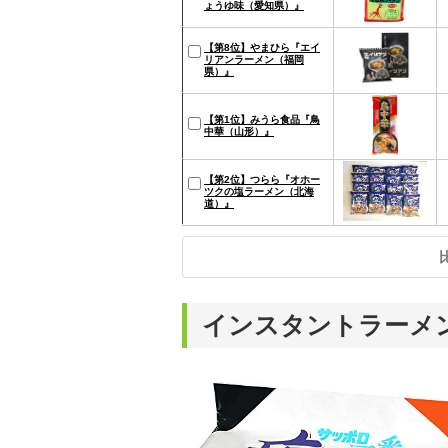
ょうゆ味（愛知県）』
【第8位】やまひら『エイ
リアンラーメン（福岡
県）』
【第1位】みうら食品『鳥
中華（山形）』
【第2位】つらら『オホー
ツクの塩ラーメン（北海
道）』
インスタントラーメ