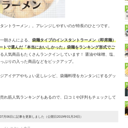
5
タントラーメン」。アレンジしやすいのが特長のひとつです。
6
一朗さんによる、
袋麺タイプのインスタントラーメン（即席麺）
7
ケートで選んだ「本当においしかった」袋麺をランキング形式でご
る人気商品もたくさんランクインしています！ 醤油や味噌、塩、
っぷりの入った商品などをピックアップ。
8
ジアイデアやちょい足しレシピ、袋麺料理をカンタンにするグッ
9
売れ筋人気ランキングもあるので、口コミや評判もチェックして
1
7月06日に記事を更新しました（公開日2019年01月24日）