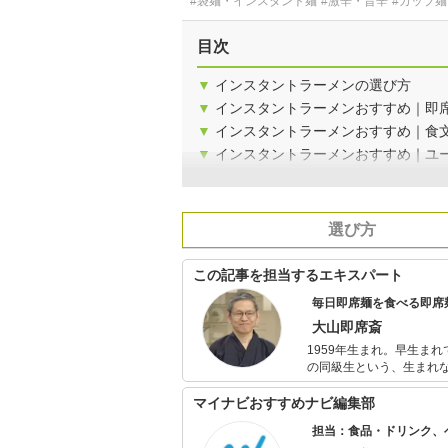
#袋麺・インスタント麺
#激辛・旨辛
#カップ
目次
▼
インスタントラーメンの選び方
▼
インスタントラーメンおすすめ｜即
▼
インスタントラーメンおすすめ｜食
▼
インスタントラーメンおすすめ｜ユ
選び方
この記事を担当するエキスパート
毎日即席麺を食べる即席
大山即席斎
1959年生まれ。早生ま
の同級生という、生まれな
時代の下宿生活でインス
に、即席麺愛に目覚め、1
マイナビおすすめナビ編集部
『インスタント麺通選手
担当：食品・ドリンク、
を確立する。