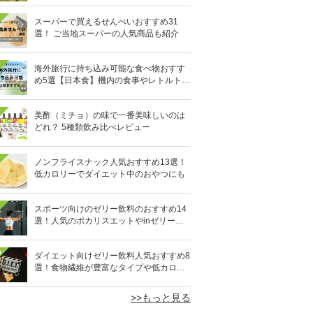
スーパーで買えるせんべいおすすめ31
選！ ご当地スーパーの人気商品も紹介
海外旅行に持ち込み可能な食べ物おすす
め5選【日本食】機内の食事やレトルト食
品など
美酢（ミチョ）の味で一番美味しいのは
どれ？ 5種類飲み比べレビュー
ノンフライスナック人気おすすめ13選！
低カロリーでダイエット中のおやつにも
スポーツ向けのゼリー飲料のおすすめ14
選！人気のポカリスエットやinゼリーな
ど
0
ダイエット向けゼリー飲料人気おすすめ8
選！食物繊維が豊富なタイプや低カロリ
ータイプなど
>>もっと見る