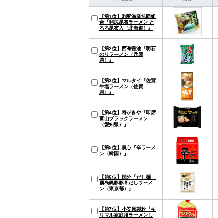
【第1位】利尻漁業協同組
合『利尻昆布ラーメン と
ろろ昆布入（北海道）』
【第2位】西海醤油『明石
のりラーメン（兵庫
県）』
【第3位】マルタイ『佐賀
牛塩ラーメン（佐賀
県）』
【第4位】寿がきや『即席
富山ブラックラーメン
（愛知県）』
【第5位】農心『辛ラーメ
ン（韓国）』
【第6位】国分『だし麺
霧島黒豚豚骨だしラーメ
ン（東京都）』
【第7位】小笠原製粉『キ
リマル家庭用ラーメンし