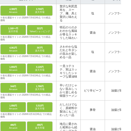
贅沢な利尻昆
4,380円
3,700円
布を、スー
Amazon
楽天市場
プ、麺、具と
塩
ノンフライ麺
贅沢に味わえ
※各社通販サイトの 2026年7月6日時点 での税込
る
価格
明石のりのさ
1,160〜円
321円
わやかな風味
楽天市場
Yahoo!ショッピング
醤油
ノンフライ麺
が香るスッキ
※各社通販サイトの 2026年7月6日時点 での税込
リした味わい
価格
さわやかな塩
4,061円
367円
だれと牛ダシ
Amazon
楽天市場
塩
ノンフライ麺
の旨みが楽し
※各社通販サイトの 2026年7月6日時点 での税込
める一品
価格
一見コテコ
1,855円
3,125円
テ、実はスッ
Amazon
楽天市場
醤油
ノンフライ麺
キリしたシャ
※各社通販サイトの 2026年7月6日時点 での税込
ープな醤油味
価格
辛いだけじゃ
344円
1,786円
ない旨みしっ
Amazon
楽天市場
ピリ辛ビーフ
油揚げ麺
かり楽しめる
※各社通販サイトの 2026年7月6日時点 での税込
韓国ラーメン
価格
だしだけでな
1,956円
3,312円
く、原材料や
Amazon
楽天市場
豚骨
油揚げ麺
製法にもこだ
※各社通販サイトの 2026年3月31日時点 での税込
わった一品
価格
地元に愛され
486円
486円
た昭和から続
Amazon
楽天市場
醤油
油揚げ麺
くロングセラ