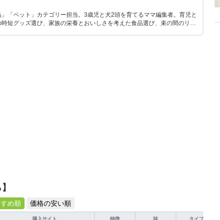
品」「ペット」カテゴリー担当。3歳児と犬2頭を育てるママ編集者。育児と
の時短グッズ選び、家族の栄養とおいしさを考えた食品選び、束の間のリラ
めのスイーツ選びに自信あり。鋭い目線で商品を見極め、少しでも日々の生
介します。
ら】
すすめ順
価格の安い順
購入サイト
特徴
味
タイプ