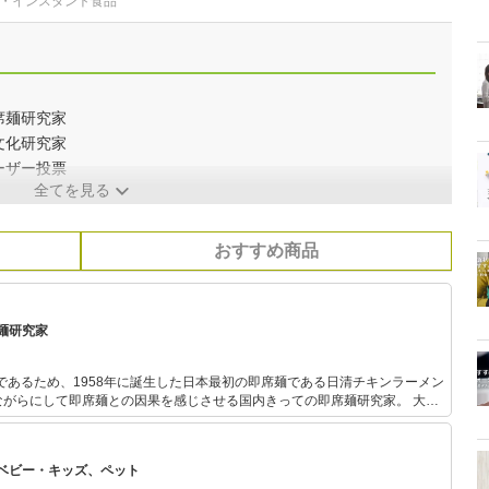
麺・インスタント食品
席麺研究家
文化研究家
ーザー投票
全てを見る
おすすめ商品
麺研究家
れであるため、1958年に誕生した日本最初の即席麺である日清チキンラーメン
がらにして即席麺との因果を感じさせる国内きっての即席麺研究家。 大学
タントラーメン人生がはじまり、趣味として始めたパッケージ収集を皮切り
995年にはテレビ東京で放映されていた伝説の番組『TVチャンピオン』の
権』で見事優勝。この優勝を機に、即席麺に関わる仕事が急増し現在の地位
ベビー・キッズ、ペット