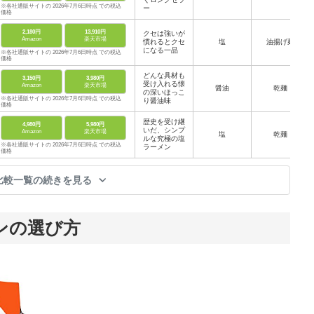
※各社通販サイトの 2026年7月6日時点 での税込
ー
価格
2,180円
13,910円
クセは強いが
Amazon
楽天市場
慣れるとクセ
塩
油揚げ麺
になる一品
※各社通販サイトの 2026年7月6日時点 での税込
価格
どんな具材も
3,150円
3,980円
受け入れる懐
Amazon
楽天市場
醤油
乾麺
の深いほっこ
※各社通販サイトの 2026年7月6日時点 での税込
り醤油味
価格
歴史を受け継
4,980円
5,980円
いだ、シンプ
Amazon
楽天市場
塩
乾麺
ルな究極の塩
※各社通販サイトの 2026年7月6日時点 での税込
ラーメン
価格
比較一覧の続きを見る
ンの選び方