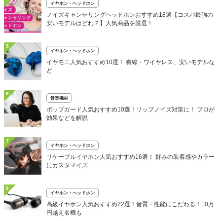
イヤホン・ヘッドホン
ノイズキャンセリングヘッドホンおすすめ18選【コスパ最強の
安いモデルはどれ？】人気商品を厳選！
5
イヤホン・ヘッドホン
イヤモニ人気おすすめ10選！ 有線・ワイヤレス、安いモデルな
ど
6
音楽機材
ポップガード人気おすすめ10選！リップノイズ対策に！ プロが
効果などを解説
7
イヤホン・ヘッドホン
リケーブルイヤホン人気おすすめ16選！ 好みの装着感やカラー
にカスタマイズ
8
イヤホン・ヘッドホン
高級イヤホン人気おすすめ22選！音質・性能にこだわる！10万
円越え名機も