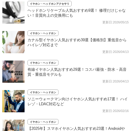
イヤホン・ヘッドホンアクセサリ
ヘッドホンリケーブル人気おすすめ9選！ 修理だけじゃな
い！音質向上の交換用にも
更新日:2026/05/15
イヤホン・ヘッドホン
カナル型イヤホン人気おすすめ39選【価格別】重低音から
ハイレゾ対応まで
更新日:2026/04/13
イヤホン・ヘッドホン
有線イヤホン人気おすすめ29選！コスパ最強・防水・高音
質・重低音モデルも
更新日:2026/04/13
イヤホン・ヘッドホン
ソニーウォークマン向けイヤホン人気おすすめ17選！ ハイ
レゾ・LDAC対応など
更新日:2026/02/16
イヤホン・ヘッドホン
【2025年】スマホイヤホン人気おすすめ23選！Androidや