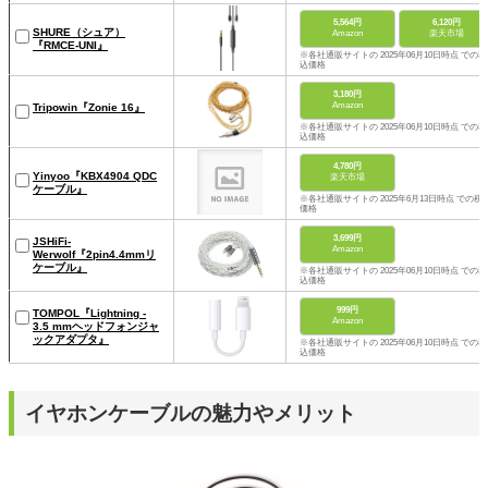
5,564円
6,120円
SHURE（シュア）
Amazon
楽天市場
『RMCE-UNI』
※各社通販サイトの 2025年06月10日時点 での税
込価格
3,180円
Amazon
Tripowin『Zonie 16』
※各社通販サイトの 2025年06月10日時点 での税
込価格
4,780円
Yinyoo『KBX4904 QDC
楽天市場
ケーブル』
※各社通販サイトの 2025年6月13日時点 での税
価格
3,699円
JSHiFi-
Amazon
Werwolf『2pin4.4mmリ
ケーブル』
※各社通販サイトの 2025年06月10日時点 での税
込価格
999円
TOMPOL『Lightning -
Amazon
3.5 mmヘッドフォンジャ
ックアダプタ』
※各社通販サイトの 2025年06月10日時点 での税
込価格
イヤホンケーブルの魅力やメリット