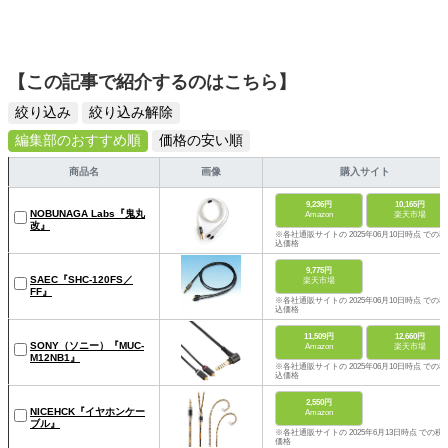
【この記事で紹介するのはこちら】
絞り込み
絞り込み解除
編集部のおすすめ順
価格の安い順
商品名
画像
購入サイト
9,236円
10,165円
NOBUNAGA Labs『鬼丸
Amazon
楽天市場
改』
※各社通販サイトの 2025年06月10日時点 での税
込価格
9,775円
SAEC『SHC-120FS／
楽天市場
FF』
※各社通販サイトの 2025年06月10日時点 での税
込価格
11,509円
12,660円
SONY（ソニー）『MUC-
Amazon
楽天市場
M12NB1』
※各社通販サイトの 2025年06月10日時点 での税
込価格
2,550円
NICEHCK『イヤホンケー
Amazon
ブル』
※各社通販サイトの 2025年6月13日時点 での税
価格