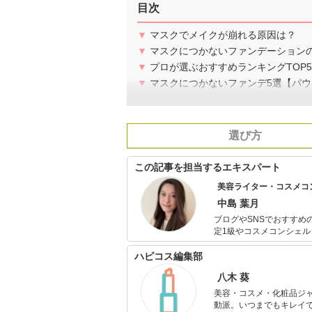
目次
▼
マスクでメイクが崩れる原因は？
▼
マスクにつかないファンデーション
▼
プロが選ぶおすすめランキングTOP5
▼
マスクにつかないファンデ5選【パウ
選び方
この記事を担当するエキスパート
美容ライター・コスメコ
中島 葉月
ブログやSNSでおすすめ
定1級やコスメコンシェルジュの資格を取得し
プラ」から「デパコス」
らえるような発信を心が
ハピコス編集部
八木 葵
美容・コスメ・化粧品ジ
動派。いつまでもキレイで