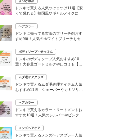
まつげ用品
ドンキで買える人気つけまつげ11選【安
くて盛れる】韓国風やギャルメイクに
ヘアカラー
ドンキに売ってる市販のブリーチ剤おす
すめ9選！人気のホワイトブリーチもセル
フで
ボディソープ・せっけん
ドンキのボディソープ人気おすすめ10
選！大容量ゴートミルクや口コミも【い
い匂いはどれ？】
ムダ毛ケアグッズ
ドンキで買えるムダ毛処理アイテム人気
おすすめ11選！シェーバーやカミソリな
どセルフ除毛に便利
ヘアカラー
ドンキで買えるカラートリートメントお
すすめ10選！人気のシルバーやピンク、
大容量タイプも
メンズヘアケア
ドンキで買えるメンズヘアスプレー人気