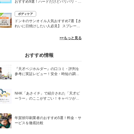
おすすめ9選！ハードだけどパリパリ・白
くならないものも
ボディケア
0
ドンキのサンオイル人気おすすめ7選【き
れいに日焼けしたい人必見】 スプレーや
ローションなど
>>もっと見る
おすすめ情報
『天才ベジホルダー』の口コミ・評判を
参考に実証レビュー！安全・時短の調理
サポートアイテム！
NHK「あさイチ」で紹介された「天才ピ
ーラー」のここがすごい！キャベツがほ
わほわ4枚刃ピーラーの魅力に迫る！
年賀状印刷業者のおすすめ5選！料金・サ
ービスを徹底比較