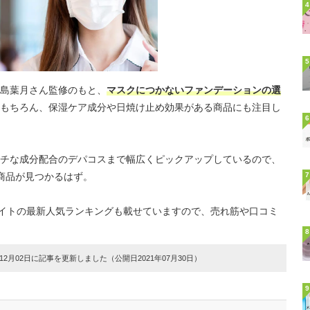
4
5
島葉月さん監修のもと、
マスクにつかないファンデーションの選
もちろん、保湿ケア成分や日焼け止め効果がある商品にも注目し
6
チな成分配合のデパコスまで幅広くピックアップしているので、
商品が見つかるはず。
7
販サイトの最新人気ランキングも載せていますので、売れ筋や口コミ
8
2月02日に記事を更新しました（公開日2021年07月30日）
9