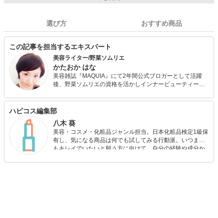
選び方
おすすめ商品
この記事を担当するエキスパート
美容ライター/野菜ソムリエ
かたおか はな
美容雑誌『MAQUIA』にて2年間公式ブロガーとして活躍
後、野菜ソムリエの資格を活かしインナービューティーを
中心とした美容ライターとして活動中。サプリメントやオ
ーガニックアイテムを中心とした化粧品、美容アイテムな
どを紹介しています。
ハピコス編集部
八木 葵
美容・コスメ・化粧品ジャンル担当。日本化粧品検定1級保
有し、気になる商品は何でも試してみる行動派。いつまで
もキレイでいたいと願う方に向けて、自分の経験や成分か
ら”本当におすすめできる”ものを紹介するがモットーです！