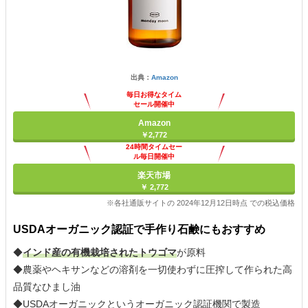
出典：
Amazon
毎日お得なタイム
セール開催中
Amazon
￥2,772
24時間タイムセー
ル毎日開催中
楽天市場
￥ 2,772
※各社通販サイトの 2024年12月12日時点 での税込価格
USDAオーガニック認証で手作り石鹸にもおすすめ
◆
インド産の有機栽培されたトウゴマ
が原料
◆農薬やヘキサンなどの溶剤を一切使わずに圧搾して作られた高
品質なひまし油
◆USDAオーガニックというオーガニック認証機関で製造