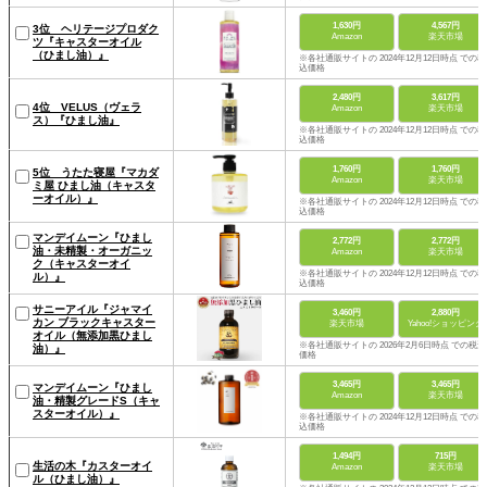
1,630円
4,567円
3位 ヘリテージプロダク
Amazon
楽天市場
ツ『キャスターオイル
（ひまし油）』
※各社通販サイトの 2024年12月12日時点 での税
込価格
2,480円
3,617円
4位 VELUS（ヴェラ
Amazon
楽天市場
ス）『ひまし油』
※各社通販サイトの 2024年12月12日時点 での税
込価格
1,760円
1,760円
5位 うたた寝屋『マカダ
Amazon
楽天市場
ミ屋 ひまし油（キャスタ
ーオイル）』
※各社通販サイトの 2024年12月12日時点 での税
込価格
マンデイムーン『ひまし
2,772円
2,772円
油・未精製・オーガニッ
Amazon
楽天市場
ク（キャスターオイ
※各社通販サイトの 2024年12月12日時点 での税
ル）』
込価格
サニーアイル『ジャマイ
3,460円
2,880円
カン ブラックキャスター
楽天市場
Yahoo!ショッピング
オイル（無添加黒ひまし
※各社通販サイトの 2026年2月6日時点 での税込
油）』
価格
3,465円
3,465円
マンデイムーン『ひまし
Amazon
楽天市場
油・精製グレードS（キャ
スターオイル）』
※各社通販サイトの 2024年12月12日時点 での税
込価格
1,494円
715円
生活の木『カスターオイ
Amazon
楽天市場
ル（ひまし油）』