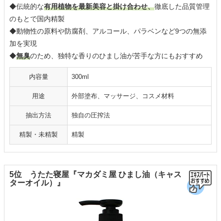
◆伝統的な
有用植物を最新美容と掛け合わせ、
徹底した品質管理
のもとで国内精製
◆動物性の原料や防腐剤、アルコール、パラベンなど9つの無添
加を実現
◆
無臭
のため、独特な香りのひまし油が苦手な方にもおすすめ
内容量
300ml
用途
外部塗布、マッサージ、コスメ材料
抽出方法
独自の圧搾法
精製・未精製
精製
5位 うたた寝屋『マカダミ屋 ひまし油（キャス
ターオイル）』