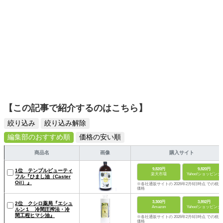
【この記事で紹介するのはこちら】
絞り込み
絞り込み解除
編集部のおすすめ順
価格の安い順
商品名
画像
購入サイト
9,820円
9,820円
1位 テンプルビューティ
楽天市場
Yahoo!ショッピング
フル『ひまし油（Caster
Oil）』
※各社通販サイトの 2026年2月6日時点 での税込
価格
3,300円
3,892円
2位 クシロ薬局『エシュ
Amazon
Yahoo!ショッピング
ルン１ 冷間圧搾法・冷
間工程ヒマシ油』
※各社通販サイトの 2026年2月6日時点 での税込
価格