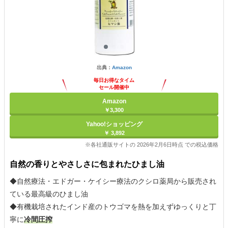
出典：
Amazon
毎日お得なタイム
セール開催中
Amazon
￥3,300
Yahoo!ショッピング
￥ 3,892
※各社通販サイトの 2026年2月6日時点 での税込価格
自然の香りとやさしさに包まれたひまし油
◆自然療法・エドガー・ケイシー療法のクシロ薬局から販売され
ている最高級のひまし油
◆有機栽培されたインド産のトウゴマを熱を加えずゆっくりと丁
寧に
冷間圧搾