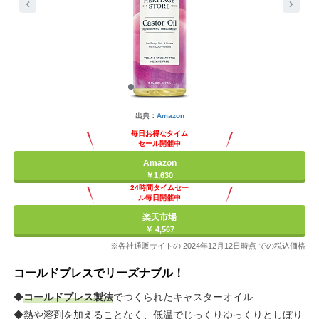
出典：
Amazon
毎日お得なタイム
セール開催中
Amazon
￥1,630
24時間タイムセー
ル毎日開催中
楽天市場
￥ 4,567
※各社通販サイトの 2024年12月12日時点 での税込価格
コールドプレスでリーズナブル！
◆
コールドプレス製法
でつくられたキャスターオイル
◆熱や溶剤を加えることなく、低温でじっくりゆっくりとしぼり