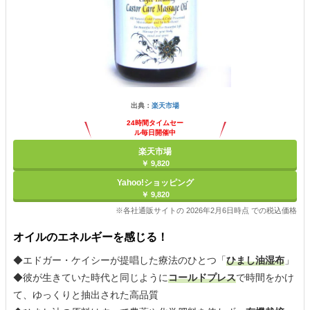
出典：
楽天市場
24時間タイムセー
ル毎日開催中
楽天市場
￥ 9,820
Yahoo!ショッピング
￥ 9,820
※各社通販サイトの 2026年2月6日時点 での税込価格
オイルのエネルギーを感じる！
◆エドガー・ケイシーが提唱した療法のひとつ「
ひまし油湿布
」
◆彼が生きていた時代と同じように
コールドプレス
で時間をかけ
て、ゆっくりと抽出された高品質