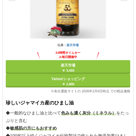
出典：
楽天市場
24時間タイムセー
ル毎日開催中
楽天市場
￥ 3,460
Yahoo!ショッピング
￥ 2,880
※各社通販サイトの 2026年2月6日時点 での税込価格
珍しいジャマイカ産のひまし油
◆一般的なひまし油と比べて
色みも濃く灰分（ミネラル）
をたっ
ぷりと含む
◆
敏感肌の方にもおすすめ
◆100年以上続くジャマイカ伝統製法で作られた無添加黒ひまし