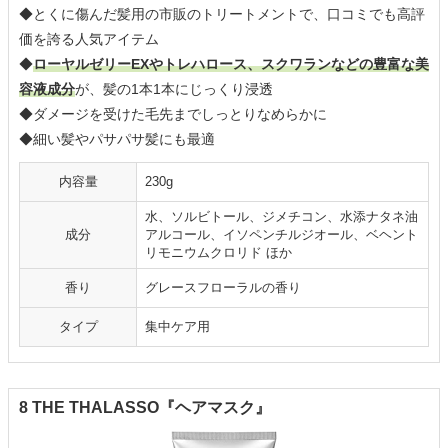
◆とくに傷んだ髪用の市販のトリートメントで、口コミでも高評
価を誇る人気アイテム
◆
ローヤルゼリーEXやトレハロース、スクワランなどの豊富な美
容液成分
が、髪の1本1本にじっくり浸透
◆ダメージを受けた毛先までしっとりなめらかに
◆細い髪やパサパサ髪にも最適
内容量
230g
水、ソルビトール、ジメチコン、水添ナタネ油
成分
アルコール、イソペンチルジオール、ベヘント
リモニウムクロリド ほか
香り
グレースフローラルの香り
タイプ
集中ケア用
8 THE THALASSO『ヘアマスク』