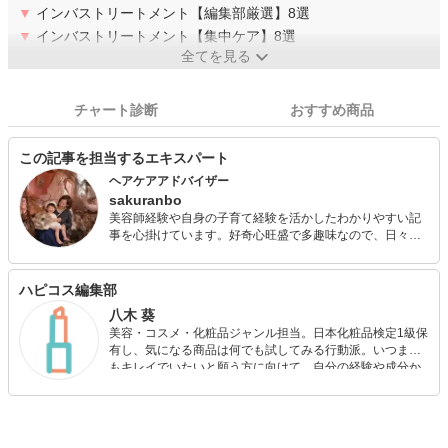
▼
インバストリートメント【編集部厳選】8選
▼
インバストリートメント【集中ケア】8選
全てを見る
チャート診断
おすすめ商品
この記事を担当するエキスパート
ヘアケアアドバイザー
sakuranbo
美容師経験や自身の子育て経験を活かしたわかりやすい記
事を心掛けています。好奇心旺盛で多趣味なので、日々学
びながら子どもとともに成長中です。 メイクやヘアアレン
ジが好きなので美容師時代は趣味のカメラでモデルを使っ
た撮影や、コンテストでの入賞経験あり。海外生活を経て
ハピコス編集部
結婚後、子育てと両立して複数媒体でライター活動してい
八木 葵
ます。 忙しくても手抜きでもおしゃれを楽しみたい、そん
美容・コスメ・化粧品ジャンル担当。日本化粧品検定1級保
な女性を応援します！ ◆美容師免許◆ヘアケアマイスター
有し、気になる商品は何でも試してみる行動派。いつまで
もキレイでいたいと願う方に向けて、自分の経験や成分か
ら”本当におすすめできる”ものを紹介するがモットーです！