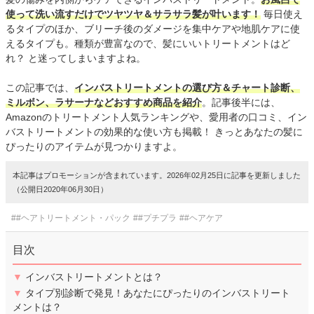
使って洗い流すだけでツヤツヤ＆サラサラ髪が叶います！
毎日使え
るタイプのほか、ブリーチ後のダメージを集中ケアや地肌ケアに使
えるタイプも。種類が豊富なので、髪にいいトリートメントはど
れ？ と迷ってしまいますよね。
この記事では、
インバストリートメントの選び方＆チャート診断、
ミルボン、ラサーナなどおすすめ商品を紹介
。記事後半には、
Amazonのトリートメント人気ランキングや、愛用者の口コミ、イン
バストリートメントの効果的な使い方も掲載！ きっとあなたの髪に
ぴったりのアイテムが見つかりますよ。
本記事はプロモーションが含まれています。2026年02月25日に記事を更新しました
（公開日2020年06月30日）
##ヘアトリートメント・パック
##プチプラ
##ヘアケア
目次
▼
インバストリートメントとは？
▼
タイプ別診断で発見！あなたにぴったりのインバストリート
メントは？