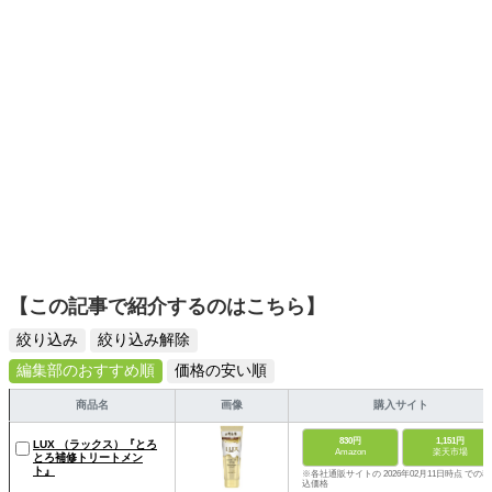
【この記事で紹介するのはこちら】
絞り込み
絞り込み解除
編集部のおすすめ順
価格の安い順
商品名
画像
購入サイト
830円
1,151円
LUX （ラックス）『とろ
Amazon
楽天市場
とろ補修トリートメン
ト』
※各社通販サイトの 2026年02月11日時点 での税
込価格