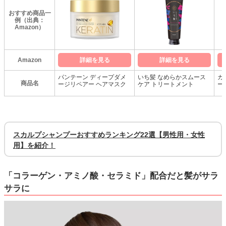
おすすめ商品一
例（出典：
Amazon）
Amazon
詳細を見る
詳細を見る
パンテーン ディープダメ
いち髪 なめらかスムース
カ
商品名
ージリペアー ヘアマスク
ケア トリートメント
ー
スカルプシャンプーおすすめランキング22選【男性用・女性
用】を紹介！
「コラーゲン・アミノ酸・セラミド」配合だと髪がサラ
サラに