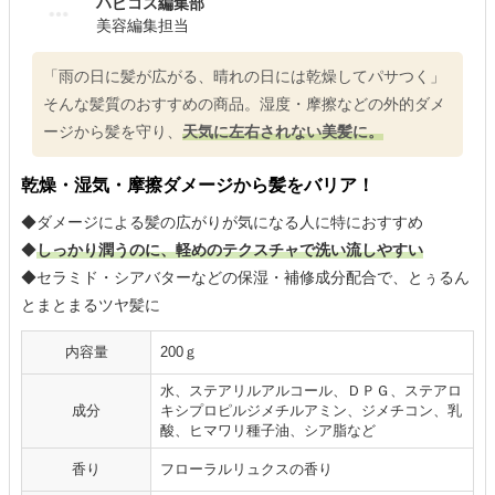
ハピコス編集部
美容編集担当
「雨の日に髪が広がる、晴れの日には乾燥してパサつく」
そんな髪質のおすすめの商品。湿度・摩擦などの外的ダメ
ージから髪を守り、
天気に左右されない美髪に。
乾燥・湿気・摩擦ダメージから髪をバリア！
◆ダメージによる髪の広がりが気になる人に特におすすめ
◆
しっかり潤うのに、軽めのテクスチャで洗い流しやすい
◆セラミド・シアバターなどの保湿・補修成分配合で、とぅるん
とまとまるツヤ髪に
内容量
200ｇ
水、ステアリルアルコール、ＤＰＧ、ステアロ
成分
キシプロピルジメチルアミン、ジメチコン、乳
酸、ヒマワリ種子油、シア脂など
香り
フローラルリュクスの香り