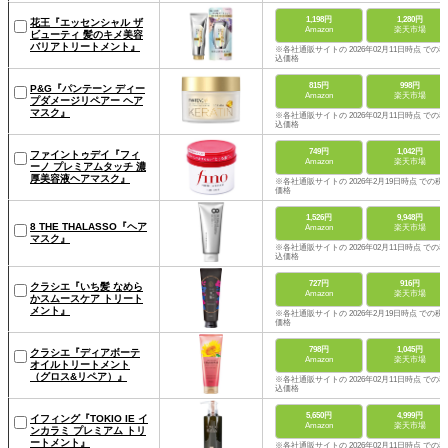
1,198円
1,280円
花王『エッセンシャル ザ
Amazon
楽天市場
ビューティ 髪のキメ美容
バリアトリートメント』
※各社通販サイトの 2026年02月11日時点 での税
込価格
815円
998円
P&G『パンテーン ディー
Amazon
楽天市場
プダメージリペアー ヘア
マスク』
※各社通販サイトの 2026年02月11日時点 での税
込価格
749円
1,042円
ファイントゥデイ『フィ
Amazon
楽天市場
ーノ プレミアムタッチ 濃
厚美容液ヘアマスク』
※各社通販サイトの 2026年2月19日時点 での税
価格
1,526円
9,948円
8 THE THALASSO『ヘア
Amazon
楽天市場
マスク』
※各社通販サイトの 2026年02月11日時点 での税
込価格
727円
916円
クラシエ『いち髪 なめら
Amazon
楽天市場
かスムースケア トリート
メント』
※各社通販サイトの 2026年2月19日時点 での税
価格
798円
1,045円
クラシエ『ディアボーテ
Amazon
楽天市場
オイルトリートメント
（グロス&リペア）』
※各社通販サイトの 2026年02月11日時点 での税
込価格
5,650円
4,999円
イフィング『TOKIO IE イ
Amazon
楽天市場
ンカラミ プレミアム トリ
ートメント』
※各社通販サイトの 2026年02月11日時点 での税