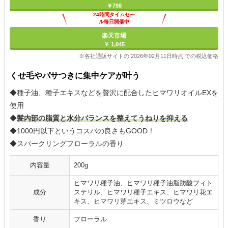
￥798
24時間タイムセー
ル毎日開催中
楽天市場
￥ 1,045
※各社通販サイトの 2026年02月11日時点 での税込価格
くせ毛やパサつきに集中ケアが叶う
◆種子油、種子エキスなどを贅沢に配合したヒマワリオイルEXを
使用
◆
髪内部の脂質と水分バランスを整えてうねりを抑える
◆1000円以下というコスパの良さもGOOD！
◆スパークリングフローラルの香り
内容量
200g
ヒマワリ種子油、ヒマワリ種子油脂肪酸フィト
成分
ステリル、ヒマワリ種子エキス、ヒマワリ花エ
キス、ヒマワリ芽エキス、ミツロウなど
香り
フローラル