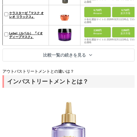
込価格
6,710円
6,710円
ケラスターゼ『マスク オ
Amazon
楽天市場
レオ リラックス』
※各社通販サイトの 2026年02月11日時点 での税
込価格
2,500円
2,850円
Lebel（ルベル） 『イオ
Amazon
楽天市場
ディープマスク』
※各社通販サイトの 2026年02月11日時点 での税
込価格
比較一覧の続きを見る
アウトバストリートメントとの違いは？
インバストリートメントとは？