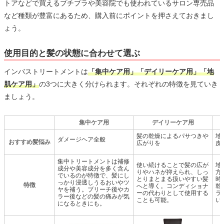
トアなどで買えるプチプラや美容院でも使われているサロン専売品
など種類が豊富にあるため、購入前にポイントを押さえておきまし
ょう。
使用目的と髪の状態に合わせて選ぶ
インバストリートメントは
「集中ケア用」「デイリーケア用」「地
肌ケア用」
の3つに大きく分けられます。それぞれの特徴を見ていき
ましょう。
集中ケア用
デイリーケア用
髪の乾燥によるパサつきや
地
ダメージヘア全般
おすすめ髪悩み
広がりを
皮
集中トリートメントは補修
使い続けることで髪の広が
地
成分や美容成分を多く含ん
りやハネが抑えられ、しっ
方
でいるのが特徴で、髪にし
とりまとまる扱いやすい髪
時
っかり浸透しうるおいやツ
特徴
へと導く。コンディショナ
乾
ヤを補う。ブリーチ後やカ
ーの代わりとして使用する
ラ
ラー後などの髪の痛みが気
ことも可能。
い
になるときにも。