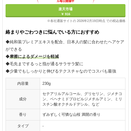
ル毎日開催中
楽天市場
￥ 916
※各社通販サイトの 2026年2月19日時点 での税込価格
絡まりやごわつきに悩んでいる方におすすめ
◆純和装プレミアエキスを配合、日本人の髪に合わせたヘアケア
ができる
◆
摩擦によるダメージを軽減
◆毛先までするっと指が通るサラサラ髪に
◆少量でもしっかりと伸びるテクスチャなのでコスパも最強
内容量
230g
セテアリルアルコール、グリセリン、ジメチコ
成分
ン、ベヘナミドプロピルジメチルアミン、ミリ
スチン酸オクチルドデシル、など
香り
ずみずしく可憐な山桜 満開の香り
タイプ
-