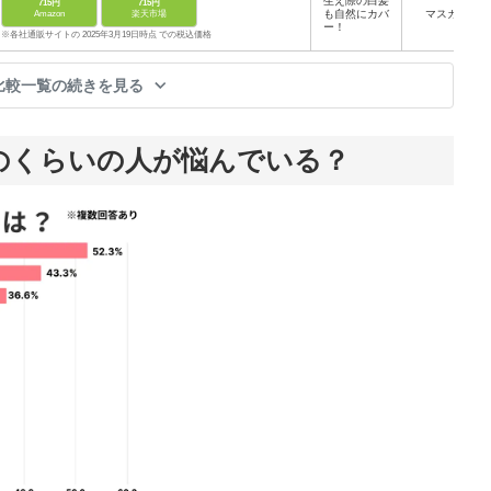
生え際の白髪
715円
715円
も自然にカバ
マスカラ
Amazon
楽天市場
ー！
※各社通販サイトの 2025年3月19日時点 での税込価格
比較一覧の続きを見る
のくらいの人が悩んでいる？