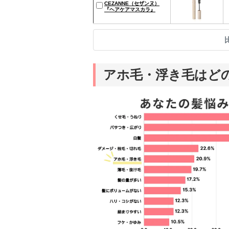
CEZANNE（セザンヌ）
『ヘアケアマスカラ』
アホ毛・浮き毛はど