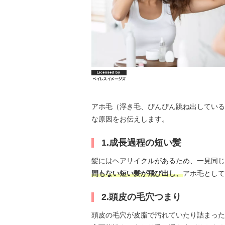
アホ毛（浮き毛、ぴんぴん跳ね出している
な原因をお伝えします。
1.成長過程の短い髪
髪にはヘアサイクルがあるため、一見同じ
間もない短い髪が飛び出し、
アホ毛として
2.頭皮の毛穴つまり
頭皮の毛穴が皮脂で汚れていたり詰まった