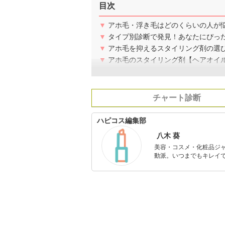
目次
▼
アホ毛・浮き毛はどのくらいの人が
▼
タイプ別診断で発見！あなたにぴっ
▼
アホ毛を抑えるスタイリング剤の選
▼
アホ毛のスタイリング剤【ヘアオイル
チャート診断
ハピコス編集部
八木 葵
美容・コスメ・化粧品ジ
動派。いつまでもキレイで
のを紹介するがモットー