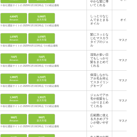
やかな髪に導
いてくれる
※各社通販サイトの 2025年3月19日時点 での税込価格
しっとりなじ
4,604円
5,090円
んでまとまる
オイル
Amazon
楽天市場
オイル
※各社通販サイトの 2025年3月19日時点 での税込価格
髪にスッとな
1,078円
1,078円
じむマスカラ
マスカラ
Amazon
楽天市場
タイプのジェ
ル
※各社通販サイトの 2025年8月1日時点 での税込価格
湿気が多い日
715円
715円
でもしっかり
マスカラ
Amazon
楽天市場
髪をまとめて
くれる
※各社通販サイトの 2025年3月19日時点 での税込価格
保湿しながら
1,080円
1,210円
アホ毛を抑え
マスカラ
Amazon
楽天市場
てスタイリン
グキープ
※各社通販サイトの 2025年3月19日時点 での税込価格
ジェルでアホ
1,340円
1,301円
毛や前髪をし
マスカラ
Amazon
楽天市場
っかりまとめ
てくれる
※各社通販サイトの 2025年3月19日時点 での税込価格
広範囲に使え
990円
990円
る大きめブラ
マスカラ
Amazon
楽天市場
シが使いやす
い
※各社通販サイトの 2025年3月19日時点 での税込価格