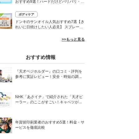
おすすめ9選！ハードだけどパリパリ・白
くならないものも
ボディケア
0
ドンキのサンオイル人気おすすめ7選【き
れいに日焼けしたい人必見】 スプレーや
ローションなど
>>もっと見る
おすすめ情報
『天才ベジホルダー』の口コミ・評判を
参考に実証レビュー！安全・時短の調理
サポートアイテム！
NHK「あさイチ」で紹介された「天才ピ
ーラー」のここがすごい！キャベツがほ
わほわ4枚刃ピーラーの魅力に迫る！
年賀状印刷業者のおすすめ5選！料金・サ
ービスを徹底比較