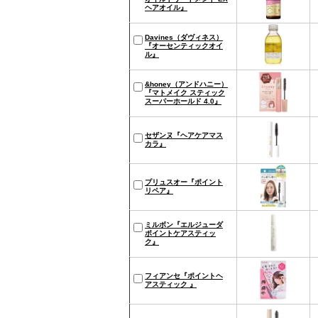
ヘアオイル』
Davines（ダヴィネス）
『オーセンティックオイ
ル』
&honey（アンドハニー）
『マトメイク スティック
スーパーホールド 4.0』
セザンヌ『ヘアケアマス
カラ』
プリュスオー『ポイント
リペア』
ミルボン『エルジューダ
ポイントケアスティッ
ク』
フィアンセ『ポイントヘ
アスティック 』