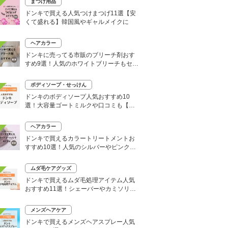
まつげ用品
ドンキで買える人気つけまつげ11選【安
くて盛れる】韓国風やギャルメイクに
ヘアカラー
ドンキに売ってる市販のブリーチ剤おす
すめ9選！人気のホワイトブリーチもセル
フで
ボディソープ・せっけん
ドンキのボディソープ人気おすすめ10
選！大容量ゴートミルクや口コミも【い
い匂いはどれ？】
ヘアカラー
ドンキで買えるカラートリートメントお
すすめ10選！人気のシルバーやピンク、
大容量タイプも
ムダ毛ケアグッズ
ドンキで買えるムダ毛処理アイテム人気
おすすめ11選！シェーバーやカミソリな
どセルフ除毛に便利
メンズヘアケア
ドンキで買えるメンズヘアスプレー人気