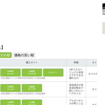
ら】
すすめ順
価格の安い順
購入サイト
特徴
タイプ
1本でスタイ
2,420円
2,420円
リングと保湿
公式サイト
オイルタイプ
Amazon
楽天市場
ケアができる
優れもの
※各社通販サイトの 2025年3月19日時点 での税込価格
保湿成分や美
5,500円
5,500円
容成分配合で
オイル
Amazon
楽天市場
髪にうれしい
ヘアオイル
※各社通販サイトの 2025年3月19日時点 での税込価格
アルガンオイ
1,168円
1,170円
ルが軽くしな
オイル
Amazon
楽天市場