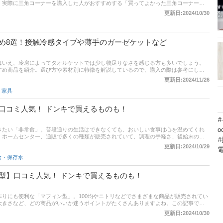
、実際に三角コーナーを購入した人がおすすめする「買ってよかった三角コーナー」
はもちろん、コスパや使いやすさ、お手入れの満足度といった評価ポイントも聞いてみ
更新日:2024/10/30
びの参考にしてください！
め8選！接触冷感タイプや薄手のガーゼケットなど
はいえ、冷房によってタオルケットでは少し物足りなさを感じる方も多いでしょう。
すめ商品を紹介。選び方や素材別に特徴を解説しているので、購入の際は参考にして
更新日:2024/11/26
,
家具
口コミ人気！ ドンキで買えるものも！
o
きたい「非常食」。普段通りの生活はできなくても、おいしい食事は心を温めてくれ
、ホームセンター、通販で多くの種類が販売されていて、調理の手軽さ、後始末のし
ポイントがたくさんあります。この記事では、みんながおすすめする「買ってよかっ
更新日:2024/10/29
品の口コミはもちろん、味・おいしさや食べやすさ、保存期間の長さといった評価ポイ
食・保存水
注目して商品選びの参考にしてください！
型】口コミ人気！ ドンキで買えるものも！
りにも便利な「マフィン型」。100均やニトリなどでさまざまな商品が販売されてい
大きさなど、どの商品がいいか迷うポイントがたくさんありますよね。この記事で
よかったマフィン型」だけを紹介します。 商品の口コミはもちろん、コスパや使いや
更新日:2024/10/30
評価ポイントも聞いてみたので、各項目にも注目して商品選びの参考にしてくださ