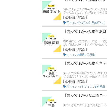
簡単に上質な濃密泡が作れる「洗顔ネ
さや泡立ちなど、どの商品がいいか
がおすすめする「買ってよかった商
生活雑貨・日用品
足度といった評価ポイントも聞いて
,
,
口コミ
バスグッズ
洗面グッズ
【買ってよかった携帯灰皿
喫煙者にとってのマナーであり、必
が、薄型のポケットタイプなのか、
さんあります。この記事では携帯灰
生活雑貨・日用品
口コミはもちろん、コスパや使いや
,
,
口コミ
喫煙具
日用品
の参考にしてください！
【買ってよかった携帯ウォ
キャンプや海外旅行先など、温水洗
どで購入できますが、手動タイプか
あります。この記事では携帯ウォシ
生活雑貨・日用品
商品の口コミはもちろん、コスパや
,
,
口コミ
トイレグッズ
旅行用品
品選びの参考にしてください！
【買ってよかった三角コー
生ゴミを処理するときに便利な「三