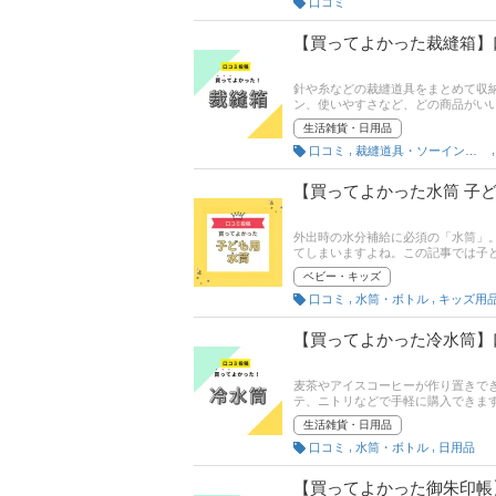
口コミ
い！
【買ってよかった裁縫箱】
針や糸などの裁縫道具をまとめて収
ン、使いやすさなど、どの商品がい
人がおすすめする「買ってよかった
生活雑貨・日用品
さの満足度といった評価ポイントも
,
口コミ
裁縫道具・ソーイングセット
【買ってよかった水筒 子
外出時の水分補給に必須の「水筒」
てしまいますよね。この記事では子
す。 商品の口コミはもちろん、コ
ベビー・キッズ
目にも注目して商品選びの参考にし
,
,
口コミ
水筒・ボトル
キッズ用
【買ってよかった冷水筒】
麦茶やアイスコーヒーが作り置きで
テ、ニトリなどで手軽に購入できま
さんあります。この記事では、みん
生活雑貨・日用品
ろん、コスパ、保温・保冷、使いや
,
,
口コミ
水筒・ボトル
日用品
の参考にしてください！
【買ってよかった御朱印帳