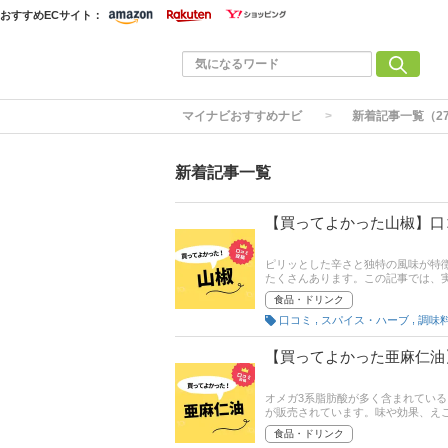
おすすめECサイト：
マイナビおすすめナビ
新着記事一覧（2
新着記事一覧
【買ってよかった山椒】口
ピリッとした辛さと独特の風味が特
たくさんあります。この記事では、
商品の口コミはもちろん、コスパや
食品・ドリンク
商品選びの参考にしてください！
,
,
口コミ
スパイス・ハーブ
調味
【買ってよかった亜麻仁油
オメガ3系脂肪酸が多く含まれてい
が販売されています。味や効果、え
ではみんながおすすめする「買って
食品・ドリンク
しさ、食べやすさといった評価ポイ