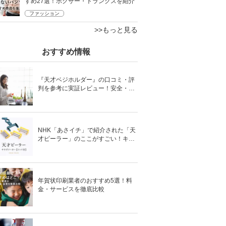
すめ27選！ボクサー・トランクスを紹介
ファッション
>>もっと見る
おすすめ情報
『天才ベジホルダー』の口コミ・評
判を参考に実証レビュー！安全・時
短の調理サポートアイテム！
NHK「あさイチ」で紹介された「天
才ピーラー」のここがすごい！キャ
ベツがほわほわ4枚刃ピーラーの魅
力に迫る！
年賀状印刷業者のおすすめ5選！料
金・サービスを徹底比較