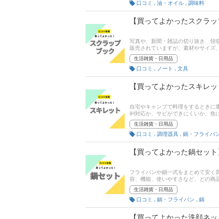
,
,
口コミ
油・オイル
調味料
【買ってよかったスクラッ
写真や、新聞・雑誌の切り抜き、領収
販売されていますが、素材やサイズ
ブックを使っている人がおすすめす
生活雑貨・日用品
ザイン、使いやすさといった評価ポ
,
,
口コミ
ノート
文具
【買ってよかったスキレッ
自宅やキャンプで料理をするときに重
IH対応か、サビができにくいか、
いる人がおすすめする「買ってよか
生活雑貨・日用品
さ、耐久性といった評価ポイントも
,
,
口コミ
調理器具
鍋・フライパ
【買ってよかった鍋セット
フライパンや鍋一式をまとめて安く
容、機能、使いやすさなど、どの商
した人がおすすめする「買ってよか
生活雑貨・日用品
久性の満足度といった評価ポイント
,
,
口コミ
鍋・フライパン
鍋
【買ってよかった洗顔ネッ