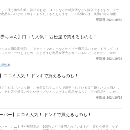
として使う御朱印帳。神社やお寺、ロフトなどの雑貨店などで購入できますが、デザ
の商品がいいか迷うポイントがたくさんあります。この記事では、実際に御朱印帳を
よかった御朱印帳」だけを紹介します。 商品の口コミはもちろん、コスパやデザイ
更新日:2024/10/30
価ポイントも聞いてみたので、各項目にも注目して商品選びの参考にしてください！
ノート・手帳・カレンダー
 赤ちゃん】口コミ人気！ 西松屋で買えるものも！
赤ちゃん用洗濯洗剤」。アカチャンホンポなどのベビー用品店のほか、ドラッグスト
さらさやアラウをはじめ、さまざまな商品が販売されているので、どれがいいか迷っ
赤ちゃん用洗濯洗剤を購入したママたちがおすすめする「買ってよかった商品」だけ
更新日:2024/10/29
ちろん、コスパ、肌へのやさしさ、香りといった評価ポイントも聞いてみたので、各項
洗濯洗剤
てください！
】口コミ人気！ ドンキで買えるものも！
茹でられる「パスタ鍋」。無印良品やニトリで販売されている両手鍋をパスタ用とし
も、IH対応や横長の小さいサイズなどさまざまな商品があって、どの商品がいいか迷
がおすすめする「買ってよかったパスタ鍋」だけを紹介します。 商品の口コミはもち
更新日:2024/10/29
れのしやすさといった評価ポイントも聞いてみたので、各項目にも注目して商品選び
ーパー】口コミ人気！ ドンキで買えるものも！
パー」。ニトリや無印良品、100均などで販売されていますが、素材や構造、サイ