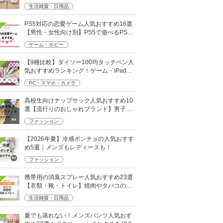
も
生活雑貨・日用品
PS5対応の恋愛ゲーム人気おすすめ16選
【男性・女性向け別】PS5で遊べるPS4
ソフトも
ゲーム・ホビー
【9種比較】ダイソー100均タッチペン人
気おすすめランキング！ゲーム・iPad向
けなど
PC・スマホ・カメラ
高校生向けナップサック人気おすすめ10
選【流行りのおしゃれブランド】男子・
女子高生向け
ファッション
【2026年夏】冷感ポンチョの人気おすす
め5選｜メンズもレディースも！
ファッション
携帯用の消臭スプレー人気おすすめ23選
【衣類・靴・トイレ】焼肉やタバコのニ
オイにも
生活雑貨・日用品
夏でも蒸れない！メンズパンツ人気おす
0