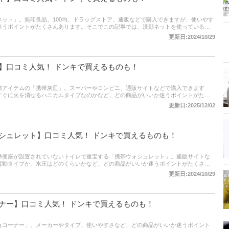
ット」。無印良品、100均、ドラッグストア、通販などで購入できますが、使いやす
迷うポイントがたくさんあります。そこでこの記事では、洗顔ネットを使っている人
品」だけを紹介します。 商品の口コミはもちろん、コスパや使いやすさ、泡立ちの満
更新日:2024/10/29
みたので、各項目にも注目して商品選びの参考にしてください！
】口コミ人気！ ドンキで買えるものも！
須アイテムの「携帯灰皿」。スーパーやコンビニ、通販サイトなどで購入できます
すぐに火を消せるハニカムタイプなのかなど、どの商品がいいか迷うポイントがたく
皿を使っている人がおすすめする「買ってよかった商品」だけを紹介します。 商品の
更新日:2025/12/02
すさ、携帯性といった評価ポイントも聞いてみたので、各項目にも注目して商品選び
シュレット】口コミ人気！ ドンキで買えるものも！
浄便座が設置されていないトイレで重宝する「携帯ウォシュレット」。通販サイトな
電動タイプか、水圧はどのくらいかなど、どの商品がいいか迷うポイントがたくさん
ュレットを使っている人がおすすめする「買ってよかった商品」だけを紹介します。
更新日:2024/10/29
使いやすさ、携帯性といった評価ポイントも聞いてみたので、各項目にも注目して商
ナー】口コミ人気！ ドンキで買えるものも！
角コーナー」。メーカーやタイプ、使いやすさなど、どの商品がいいか迷うポイント