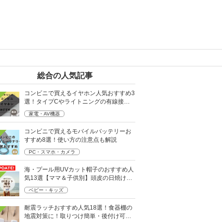
総合の人気記事
コンビニで買えるイヤホン人気おすすめ3
選！タイプCやライトニングの有線接続
タイプも
家電・AV機器
コンビニで買えるモバイルバッテリーお
すすめ8選！使い方の注意点も解説
PC・スマホ・カメラ
海・プール用UVカット帽子のおすすめ人
気13選【ママ＆子供別】頭皮の日焼け対
策に
ベビー・キッズ
耐震ラッチおすすめ人気18選！食器棚の
地震対策に！取りつけ簡単・後付け可能