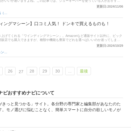
品がいいか迷いますよね。この記事では、シューキーパーを使っている人がおすすめ
紹介します。 商品の口コミはもちろん、コスパや使いやすさ、耐久性といった評価ポ
更新日:2024/11/06
も注目して商品選びの参考にしてください！
メンテナンス用品（靴用）
ィングマシーン】口コミ人気！ ドンキで買えるものも！
上げてくれる「ワインディングマシーン」。Amazonなど通販サイト以外に、ビック
量販店でも購入できますが、種類や機能も豊富でどれを選べばいいのか迷ってしまい
グマシーンを使っている人がおすすめする「買ってよかった商品」だけをご紹介しま
更新日:2024/10/29
パやデザイン、使いやすさなど満足度の評価ポイントも聞いてみたので、各項目にも
メンズファッション雑貨・小物
さい！
26
28
29
30
...
最後
27
ナビおすすめナビについて
がきっと見つかる」サイト。各分野の専門家と編集部があなたのた
す。モノ選びに悩むことなく、簡単スマートに自分の欲しいモノが