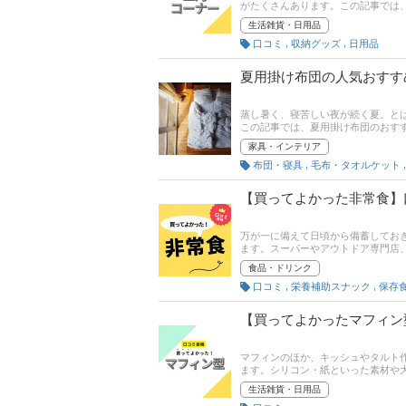
がたくさんあります。この記事では
だけを紹介します。 商品の口コミ
生活雑貨・日用品
たので、各項目にも注目して商品選
,
,
口コミ
収納グッズ
日用品
夏用掛け布団の人気おすす
蒸し暑く、寝苦しい夜が続く夏。と
この記事では、夏用掛け布団のおす
みてください。
家具・インテリア
,
布団・寝具
毛布・タオルケット
【買ってよかった非常食】
万が一に備えて日頃から備蓄してお
ます。スーパーやアウトドア専門店
やすさなど、どの商品がいいか迷う
食品・ドリンク
た非常食」だけを紹介します。 商
,
,
口コミ
栄養補助スナック
保存
ントも聞いてみたので、各項目にも
【買ってよかったマフィン
マフィンのほか、キッシュやタルト作
ます。シリコン・紙といった素材や
は、みんながおすすめする「買って
生活雑貨・日用品
すさ、お手入れのしやすさといった