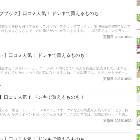
プブック】口コミ人気！ ドンキで買えるものも！
5
書などを貼り付けて保存しておける「スクラップブック」。無印良品や100均などで
、綴じ方はさまざまで、どの商品がいいか迷いますよね。この記事では、スクラップ
る「買ってよかった商品」だけを紹介します。 商品の口コミはもちろん、コスパやデ
更新日:2024/10/30
イントも聞いてみたので、各項目にも注目して商品選びの参考にしてください！
6
ト】口コミ人気！ ドンキで買えるものも！
7
宝する「スキレット」。ニトリや100均などでいろんな商品が販売されていますが、
焦げ付きにくいかといった点が気になりますよね。この記事では、スキレットを使って
った商品」だけを紹介します。 商品の口コミはもちろん、コスパやお手入れのしやす
更新日:2024/10/30
聞いてみたので、各項目にも注目して商品選びの参考にしてください！
ン
8
】口コミ人気！ ドンキで買えるものも！
買える「鍋セット」。ニトリやアイリスオーヤマなどの商品が人気ですが、セット内
9
品がいいか迷うポイントがたくさんあります。この記事では、実際に鍋セットを購入
った鍋セット」だけを紹介します。 商品の口コミはもちろん、コスパやお手入れ、耐
更新日:2024/10/30
も聞いてみたので、各項目にも注目して商品選びの参考にしてください！
1
ト】口コミ人気！ ドンキで買えるものも！