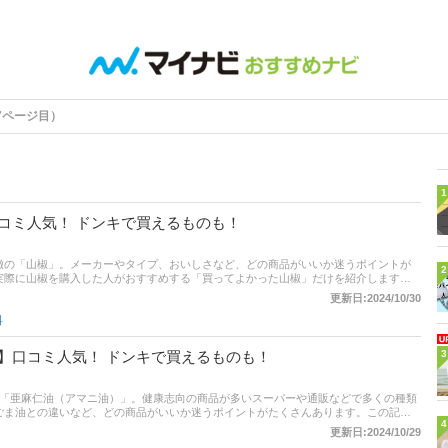
7ページ目）
1
コミ人気！ ドンキで買えるものも！
徴の「山椒」。メーカーやタイプ、おいしさなど、どの商品がいいか迷うポイントが
2
実際に山椒を購入した人がおすすめする「買ってよかった山椒」だけを紹介します。
味・おいしさの満足度といった評価ポイントも聞いてみたので、各項目にも注目して
更新日:2024/10/30
料
】口コミ人気！ ドンキで買えるものも！
3
る「亜麻仁油（アマニ油）」。健康志向の商品が多いスーパーや通販などで多くの種類
ごま油との違いなど、どの商品がいいか迷うポイントがたくさんあります。この記事
4
よかった亜麻仁油」だけを紹介します。 商品の口コミはもちろん、コスパや味、おい
更新日:2024/10/29
ントも聞いてみたので、各項目にも注目して商品選びの参考にしてください！