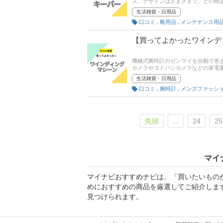
ズ、デザインはさまざまで、どの商
する「買ってよかった商品」だけを
生活雑貨・日用品
イントも聞いてみたので、各項目に
,
,
口コミ
靴用品
【買ってよかったワインデ
機械式腕時計のゼンマイを自動で巻き
カメラやヨドバシカメラなどの家電
ます。この記事では、ワインディン
生活雑貨・日用品
す。商品の口コミはもちろん、コス
,
,
口コミ
腕時計
注目して商品選びの参考にしてくだ
先頭
...
24
25
マイ
マイナビおすすめナビは、「買いたいもの
めにおすすめの商品を厳選してご紹介しま
見つけられます。