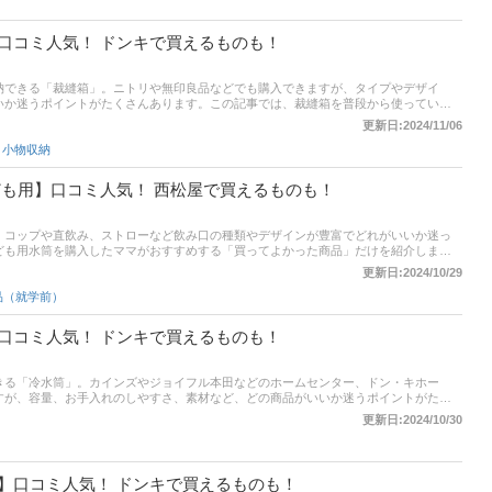
口コミ人気！ ドンキで買えるものも！
納できる「裁縫箱」。ニトリや無印良品などでも購入できますが、タイプやデザイ
いか迷うポイントがたくさんあります。この記事では、裁縫箱を普段から使っている
裁縫箱」だけを紹介します。 商品の口コミはもちろん、コスパやデザイン、使いやす
更新日:2024/11/06
聞いてみたので、各項目にも注目して商品選びの参考にしてください！
,
小物収納
ども用】口コミ人気！ 西松屋で買えるものも！
。コップや直飲み、ストローなど飲み口の種類やデザインが豊富でどれがいいか迷っ
ども用水筒を購入したママがおすすめする「買ってよかった商品」だけを紹介しま
スパやお手入れのしやすさ、保温・保冷といった評価ポイントも聞いてみたので、各項
更新日:2024/10/29
てください！
品（就学前）
口コミ人気！ ドンキで買えるものも！
きる「冷水筒」。カインズやジョイフル本田などのホームセンター、ドン・キホー
すが、容量、お手入れのしやすさ、素材など、どの商品がいいか迷うポイントがたく
ながおすすめする「買ってよかった冷水筒」だけを紹介します。 商品の口コミはもち
更新日:2024/10/30
すさの満足度といった評価ポイントも聞いてみたので、各項目にも注目して商品選び
】口コミ人気！ ドンキで買えるものも！