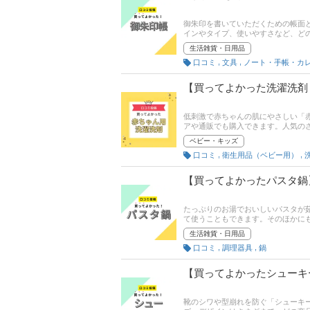
御朱印を書いていただくための帳面
インやタイプ、使いやすさなど、ど
購入した人がおすすめする「買って
生活雑貨・日用品
ン、使いやすさの満足度といった評
,
,
口コミ
文具
【買ってよかった洗濯洗剤
低刺激で赤ちゃんの肌にやさしい「
アや通販でも購入できます。人気の
てしまいますよね。この記事では、
ベビー・キッズ
を紹介します。 商品の口コミはも
,
,
口コミ
衛生用品（ベビー用）
目にも注目して商品選びの参考にし
【買ってよかったパスタ鍋
たっぷりのお湯でおいしいパスタが
て使うこともできます。そのほかに
いますよね。この記事では、みんな
生活雑貨・日用品
ろん、コスパや使いやすさ、お手入
,
,
口コミ
調理器具
鍋
の参考にしてください！
【買ってよかったシューキ
靴のシワや型崩れを防ぐ「シューキー