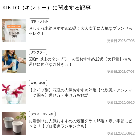
KINTO（キントー）に関連する記事
水筒・ボトル
おしゃれ水筒おすすめ28選！大人女子に人気なブランドも
セレクト
更新日:2026/07/03
タンブラー
600ml以上のタンブラー人気おすすめ12選【大容量】持ち
運びに便利な蓋付きも！
更新日:2026/07/03
花瓶・花器
【タイプ別】花瓶の人気おすすめ24選【北欧風・アンティ
ーク調も】選び方・生け方も解説
更新日:2026/06/25
グラス・コップ類
お湯割りに人気おすすめの焼酎グラス15選！寒い季節にピ
ッタリ【プロ厳選ランキングも】
更新日:2026/06/12