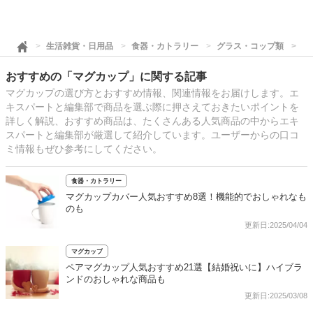
生活雑貨・日用品
食器・カトラリー
グラス・コップ類
マ
おすすめの「マグカップ」に関する記事
マグカップの選び方とおすすめ情報、関連情報をお届けします。エ
キスパートと編集部で商品を選ぶ際に押さえておきたいポイントを
詳しく解説、おすすめ商品は、たくさんある人気商品の中からエキ
スパートと編集部が厳選して紹介しています。ユーザーからの口コ
ミ情報もぜひ参考にしてください。
食器・カトラリー
マグカップカバー人気おすすめ8選！機能的でおしゃれなも
のも
更新日:2025/04/04
マグカップ
ペアマグカップ人気おすすめ21選【結婚祝いに】ハイブラ
ンドのおしゃれな商品も
更新日:2025/03/08