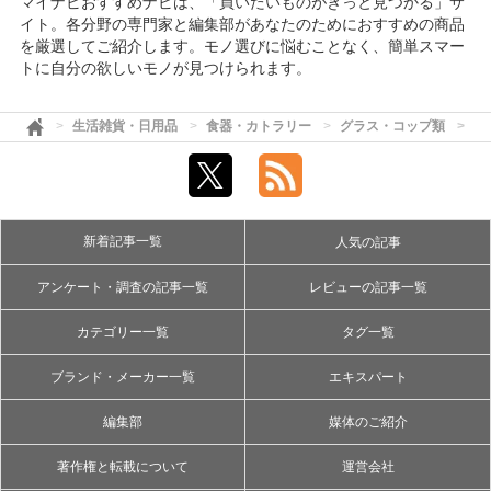
マイナビおすすめナビは、「買いたいものがきっと見つかる」サ
イト。各分野の専門家と編集部があなたのためにおすすめの商品
を厳選してご紹介します。モノ選びに悩むことなく、簡単スマー
トに自分の欲しいモノが見つけられます。
生活雑貨・日用品
食器・カトラリー
グラス・コップ類
マ
新着記事一覧
人気の記事
アンケート・調査の記事一覧
レビューの記事一覧
カテゴリー一覧
タグ一覧
ブランド・メーカー一覧
エキスパート
編集部
媒体のご紹介
著作権と転載について
運営会社