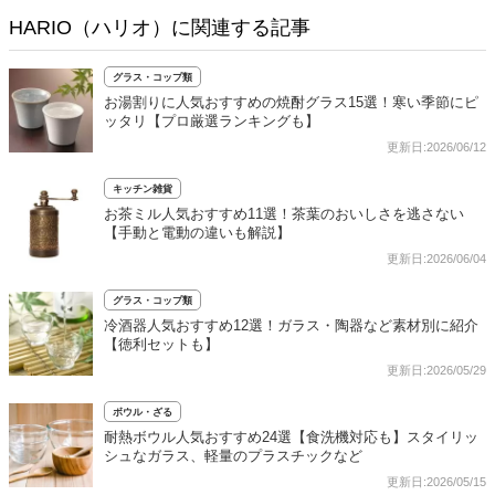
HARIO（ハリオ）に関連する記事
グラス・コップ類
お湯割りに人気おすすめの焼酎グラス15選！寒い季節にピ
ッタリ【プロ厳選ランキングも】
更新日:2026/06/12
キッチン雑貨
お茶ミル人気おすすめ11選！茶葉のおいしさを逃さない
【手動と電動の違いも解説】
更新日:2026/06/04
グラス・コップ類
冷酒器人気おすすめ12選！ガラス・陶器など素材別に紹介
【徳利セットも】
更新日:2026/05/29
ボウル・ざる
耐熱ボウル人気おすすめ24選【食洗機対応も】スタイリッ
シュなガラス、軽量のプラスチックなど
更新日:2026/05/15