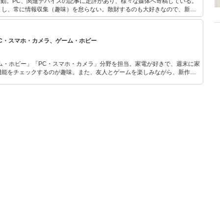
活動。PC、関連デバイスの記事に定評があり、様々な媒体へ寄稿している。
とし、常に情報収集（趣味）を怠らない。散財するのも大好きなので、新し
びついてしまう傾向が強い。
PC・スマホ・カメラ、ゲーム・ホビー
ム・ホビー」「PC・スマホ・カメラ」分野を担当。家電が好きで、週末に家
機能をチェックするのが趣味。また、友人とゲームを楽しみながら、新作タ
いち早くキャッチ。記事を通して、生活の質を底上げしてくれるスタイリッ
、みんなで楽しめるゲームを発信していきます！