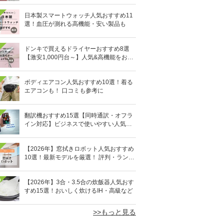
日本製スマートウォッチ人気おすすめ11
選！血圧が測れる高機能・安い製品も
ドンキで買えるドライヤーおすすめ8選
【激安1,000円台～】人気&高機能をお得
にゲット！
ボディエアコン人気おすすめ10選！着る
エアコンも！ 口コミも参考に
翻訳機おすすめ15選【同時通訳・オフラ
イン対応】ビジネスで使いやすい人気の
イヤホン型も
【2026年】窓拭きロボット人気おすすめ
10選！最新モデルを厳選！ 評判・ランキ
ングも
0
【2026年】3合・3.5合の炊飯器人気おす
すめ15選！おいしく炊けるIH・高級など
>>もっと見る