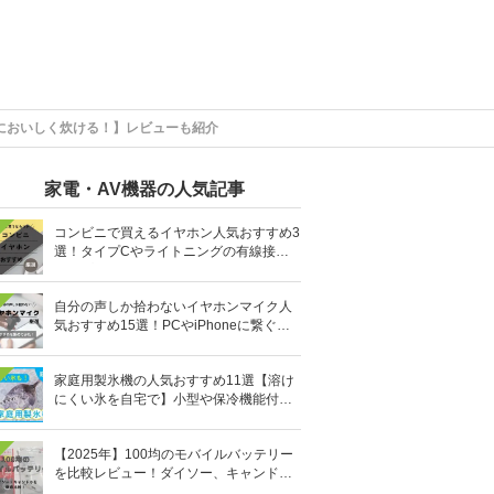
当においしく炊ける！】レビューも紹介
家電・AV機器の人気記事
コンビニで買えるイヤホン人気おすすめ3
選！タイプCやライトニングの有線接続
タイプも
自分の声しか拾わないイヤホンマイク人
気おすすめ15選！PCやiPhoneに繋ぐ有
線など
家庭用製氷機の人気おすすめ11選【溶け
にくい氷を自宅で】小型や保冷機能付き
も
【2025年】100均のモバイルバッテリー
を比較レビュー！ダイソー、キャンドゥ
どっちがいい？