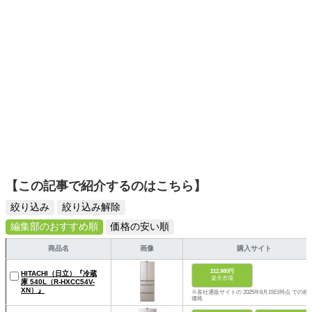
【この記事で紹介するのはこちら】
絞り込み
絞り込み解除
編集部のおすすめ順
価格の安い順
商品名
画像
購入サイト
212,980円
HITACHI（日立）『冷蔵
楽天市場
庫 540L（R-HXCC54V-
XN）』
※各社通販サイトの 2025年8月19日時点 での税
価格