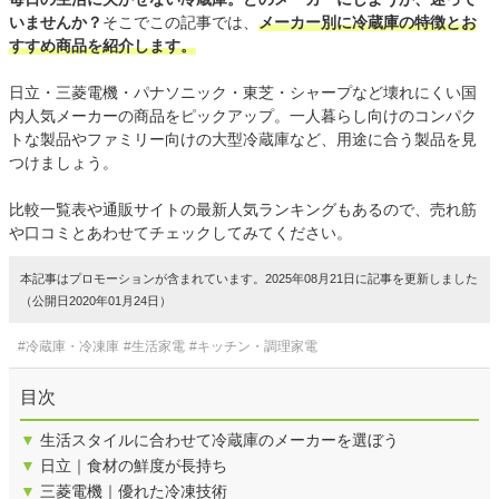
いませんか？
そこでこの記事では、
メーカー別に冷蔵庫の特徴とお
すすめ商品を紹介します。
日立・三菱電機・パナソニック・東芝・シャープなど壊れにくい国
内人気メーカーの商品をピックアップ。一人暮らし向けのコンパク
トな製品やファミリー向けの大型冷蔵庫など、用途に合う製品を見
つけましょう。
比較一覧表や通販サイトの最新人気ランキングもあるので、売れ筋
や口コミとあわせてチェックしてみてください。
本記事はプロモーションが含まれています。2025年08月21日に記事を更新しました
（公開日2020年01月24日）
#冷蔵庫・冷凍庫
#生活家電
#キッチン・調理家電
目次
▼
生活スタイルに合わせて冷蔵庫のメーカーを選ぼう
▼
日立｜食材の鮮度が長持ち
▼
三菱電機｜優れた冷凍技術