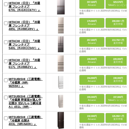
337,020円
329,570円
HITACHI（日立）『冷蔵
Amazon
Yahoo!ショッピング
庫 フレンチドア
670L（R-GXCC67V）』
※各社通販サイトの 2025年8月19日時点 での税
価格
179,800円
208,000〜円
HITACHI（日立）『冷蔵
Amazon
楽天市場
庫 フレンチドア
485L（R-HWC49V）』
※各社通販サイトの 2025年08月06日時点 での税
込価格
257,000円
213,750〜円
HITACHI（日立）『冷蔵
Amazon
楽天市場
庫 フレンチドア
540L（R-HXCC54V）』
※各社通販サイトの 2025年08月06日時点 での税
込価格
199,800円
228,000円
HITACHI（日立）『冷蔵
Amazon
楽天市場
庫 フレンチドア
617L（R-HW62V）』
※各社通販サイトの 2025年08月06日時点 での税
込価格
194,800円
198,000円
MITSUBISHI（三菱電機）
Amazon
楽天市場
『冷蔵庫（MR-
WZ55K）』
※各社通販サイトの 2025年08月06日時点 での税
込価格
MITSUBISHI（三菱電機）
193,000円
197,000円
『冷蔵庫 野菜室が真ん中
Amazon
Yahoo!ショッピング
右開き 切れちゃう瞬冷凍
※各社通販サイトの 2025年8月19日時点 での税
A.I. 451L（MR-
価格
MD45K）』
132,000円
126,950〜円
MITSUBISHI（三菱電機）
Amazon
楽天市場
『冷蔵庫 右開き
403L（MR-N40K）』
※各社通販サイトの 2025年8月19日時点 での税
価格