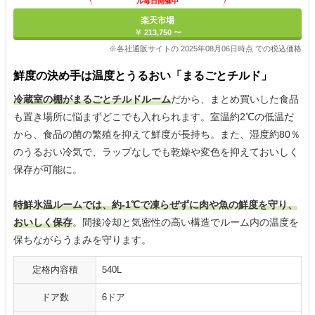
ル毎日開催中
楽天市場
￥ 213,750 〜
※各社通販サイトの 2025年08月06日時点 での税込価格
鮮度の決め手は温度とうるおい「まるごとチルド」
冷蔵室の棚がまるごとチルドルーム
だから、まとめ買いした食品
も置き場所に悩まずどこでも入れられます。室温約2℃の低温だ
から、食品の菌の繁殖を抑えて鮮度が長持ち。また、湿度約80％
のうるおい冷気で、ラップなしでも乾燥や変色を抑えておいしく
保存が可能に。
特鮮氷温ルームでは、約-1℃で凍らぜずに肉や魚の鮮度を守り、
おいしく保存
。間接冷却と気密性の高い構造でルーム内の温度を
保ちながらうまみを守ります。
定格内容積
540L
ドア数
6ドア