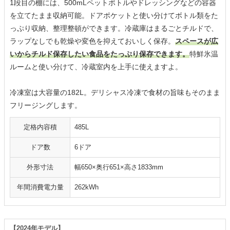
1段目の棚には、500mLペットボトルやドレッシングなどの容器
を立てたまま収納可能。ドアポケットと使い分けてボトル類をた
っぷり収納、整理整頓ができます。冷蔵庫はまるごとチルドで、
ラップなしでも乾燥や変色を抑えておいしく保存。
スペースが広
いからチルド保存したい食品をたっぷり保存できます。
特鮮氷温
ルームと使い分けて、冷蔵室内を上手に使えますよ。
冷凍室は大容量の182L。デリシャス冷凍で食材の旨味もそのまま
フリージングします。
定格内容積
485L
ドア数
6ドア
外形寸法
幅650×奥行651×高さ1833mm
年間消費電力量
262kWh
【2024年モデル】