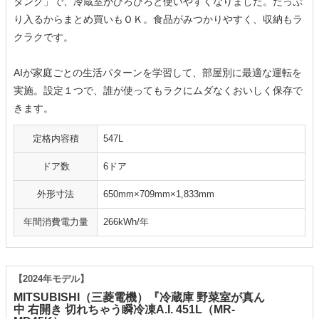
タンク」で、冷蔵室がひろびろと使いやすくなりました。たっぷ
り入るからまとめ買いもＯＫ。食品がみつかりやすく、収納もラ
クラクです。
AIが家庭ごとの生活パターンを学習して、部屋別に最適な運転を
実施。設定１つで、誰が使ってもラクにムダなくおいしく保存で
きます。
定格内容積
547L
ドア数
6ドア
外形寸法
650mm×709mm×1,833mm
年間消費電力量
266kWh/年
【2024年モデル】
MITSUBISHI（三菱電機）『冷蔵庫 野菜室が真ん
中 右開き 切れちゃう瞬冷凍A.I. 451L（MR-