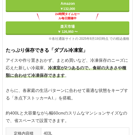
Amazon
￥132,000
24時間タイムセー
ル毎日開催中
楽天市場
￥ 126,950 〜
※各社通販サイトの 2025年8月19日時点 での税込価格
たっぷり保存できる「ダブル冷凍室」
アイスや作り置きおかず、まとめ買いなど、冷凍保存のニーズに
応えた新しい冷蔵庫。
冷凍室が2つあるので、食材の大きさや種
類に合わせて冷凍保存できます
。
さらに、各家庭の生活パターンに合わせて最適な状態をキープす
る「氷点下ストッカーA.I.」を搭載。
約400Lと大容量ながら幅60cmのスリムなマンションサイズなの
で、省スペースで設置できます。
定格内容積
403L