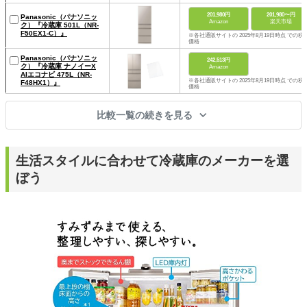
201,980円
201,980〜円
Panasonic（パナソニッ
Amazon
楽天市場
ク）『冷蔵庫 501L（NR-
F50EX1-C）』
※各社通販サイトの 2025年8月19日時点 での税
価格
Panasonic（パナソニッ
242,513円
ク）『冷蔵庫 ナノイーX
Amazon
AIエコナビ 475L（NR-
※各社通販サイトの 2025年8月19日時点 での税
F48HX1）』
価格
比較一覧の続きを見る
生活スタイルに合わせて冷蔵庫のメーカーを選
ぼう