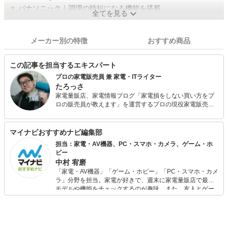
▼
パナソニック｜調理の時短になる機能を搭載
全てを見る
メーカー別の特徴
おすすめ商品
この記事を担当するエキスパート
プロの家電販売員 兼 家電・ITライター
たろっさ
家電量販店、家電情報ブログ「家電損をしない買い方をプ
ロの販売員が教えます」を運営するプロの現役家電販売
員。 学生時代から家電に対する並々ならぬ興味を持ち、ア
ルバイトを経てそのまま家電量販店の道へと進んで15年
弱。 個人で年間2億円を売り上げ、数々の法人内コンテス
マイナビおすすめナビ編集部
ト等で表彰された経験を持っています。 家電アドバイザー
担当：家電・AV機器、PC・スマホ・カメラ、ゲーム・ホ
の資格を有し、家電と名の付く物全てに精通しています。
ビー
家電で分からないことはありません。 現在は家電ライター
中村 宥磨
の業務も通して「全ての人が平等に良い家電に巡り会える
「家電・AV機器」「ゲーム・ホビー」「PC・スマホ・カメ
機会の提供」に尽力しています。
ラ」分野を担当。家電が好きで、週末に家電量販店で最新
モデルや機能をチェックするのが趣味。また、友人とゲー
ムを楽しみながら、新作タイトルやイベント情報もいち早
くキャッチ。記事を通して、生活の質を底上げしてくれる
スタイリッシュで使いやすい家電や、みんなで楽しめるゲ
ームを発信していきます！