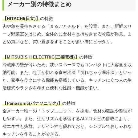
メーカー別の特徴まとめ
【HITACHI(日立)】
の特徴
肉や魚を長持ちさせる「まるごとチルド」を設置。また、新鮮スリ
ープ野菜室をはじめ、全体的に食材を長持ちさせる冷蔵が得意。ま
とめ買いなど、買い置きをすることが多い層にピッタリ。
【MITSUBISHI ELECTRIC(三菱電機)】
の特徴
冷蔵庫の壁が薄いため、狭いスペースでもコンパクトに大容量を収
納可能。また、包丁が切れる食材冷凍「切れちゃう瞬冷凍」といっ
た、家事をラクにする機能も搭載している。キッチンに立つ人の生
活様式やラクさを考えた便利な性能・機能が多い。
【Panasonic(パナソニック)】
の特徴
全メーカー唯一の「トップユニット」を採用。食材の確認や整理が
しやすい。また、生活リズムを学習するAIエコナビの搭載により、
省エネ性も抜群。デザイン性も優れており、シンプルでおしゃれな
キッチンを作ることができる。