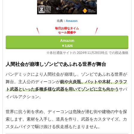
出典：
Amazon
毎日お得なタイム
セール開催中
Amazon
￥3,826
※各社通販サイトの 2024年11月28日時点 での税込価格
人間社会が崩壊しゾンビであふれる世界が舞台
パンデミックにより人間社会が崩壊し、ゾンビであふれる世界が
舞台。主人公のディーコンが
銃や火炎瓶、バットや木材、クラフ
ト武器といった多種多様な武器を用いてゾンビに立ち向かう
サバ
イバルアクション。
世界に抗う術を求め、ディーコンは危険が潜む街や建物の中を探
索します。素材を入手し、道具を作り、武器をカスタマイズ。カ
スタムバイクで駆け抜ける疾走感もたまりません。