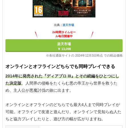
出典：
楽天市場
24時間タイムセー
ル毎日開催中
楽天市場
￥ 13,098
※各社通販サイトの 2024年12月3日時点 での税込価格
オンラインとオフラインどちらでも同時プレイできる
2014年に発売された『ディアブロ III』とその続編をひとつにし
た決定版
。人間界の侵略をたくらむ悪の帝王から世界を救うた
め、主人公が悪魔討伐の旅に出ます。
オンラインとオフラインのどちらでも最大4人まで同時プレイが
可能。オフラインで友達と遊んだり、オンラインで見知らぬ人た
ちと協力プレイしたりと、遊び方の幅が広がりますね。