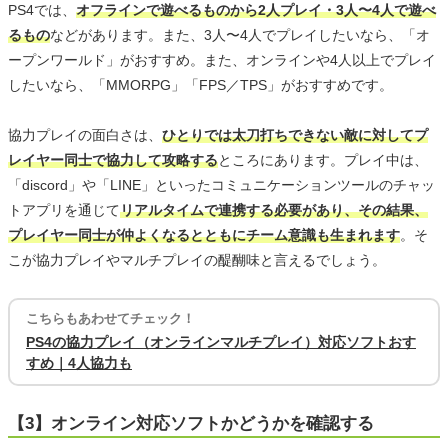
PS4では、
オフラインで遊べるものから2人プレイ・3人〜4人で遊べ
るもの
などがあります。また、3人〜4人でプレイしたいなら、「オ
ープンワールド」がおすすめ。また、オンラインや4人以上でプレイ
したいなら、「MMORPG」「FPS／TPS」がおすすめです。
協力プレイの面白さは、
ひとりでは太刀打ちできない敵に対してプ
レイヤー同士で協力して攻略する
ところにあります。プレイ中は、
「discord」や「LINE」といったコミュニケーションツールのチャッ
トアプリを通じて
リアルタイムで連携する必要があり、その結果、
プレイヤー同士が仲よくなるとともにチーム意識も生まれます
。そ
こが協力プレイやマルチプレイの醍醐味と言えるでしょう。
こちらもあわせてチェック！
PS4の協力プレイ（オンラインマルチプレイ）対応ソフトおす
すめ｜4人協力も
【3】オンライン対応ソフトかどうかを確認する