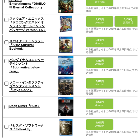
楽天市場
Entertainment『DIABLO
III Eternal Collection』
※各社通販サイトの 2024年12月3日時点 での税
価格
スクウェア・エニックス
3,356円
5,478円
『ドラゴンクエストX オ
Amazon
楽天市場
ンライン オールインワン
※各社通販サイトの 2024年11月28日時点 での税
パッケージ version 1-6』
込価格
5,386円
スパイク・チュンソフト
Amazon
『ARK: Survival
Evolved』
※各社通販サイトの 2024年11月28日時点 での税
込価格
バンダイナムコエンター
4,853円
テインメント
Amazon
『Subnautica below
※各社通販サイトの 2024年11月28日時点 での税
zero』
込価格
3,826円
ソニー・インタラクティ
Amazon
ブエンタテインメント
『Days Gone』
※各社通販サイトの 2024年11月28日時点 での税
込価格
8,200円
Amazon
Deep Silver『Rust』
※各社通販サイトの 2024年11月28日時点 での税
込価格
8,050円
ベセスダ・ソフトワーク
Amazon
ス『Fallout 4』
※各社通販サイトの 2024年11月28日時点 での税
込価格