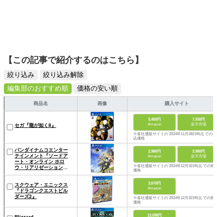
【この記事で紹介するのはこちら】
絞り込み
絞り込み解除
編集部のおすすめ順
価格の安い順
商品名
画像
購入サイト
5,400円
7,930円
Amazon
楽天市場
セガ『龍が如く8』
※各社通販サイトの 2024年11月28日時点 での税
込価格
バンダイナムコエンター
2,980円
3,980円
テインメント『ソードア
Amazon
楽天市場
ート・オンライン ホロ
※各社通販サイトの 2024年12月3日時点 での税
ウ・リアリゼーション
価格
DELUXE EDITION』
3,670円
スクウェア・エニックス
Amazon
『ドラゴンクエストビル
ダーズ2』
※各社通販サイトの 2024年12月3日時点 での税
価格
13,098円
Blizzard