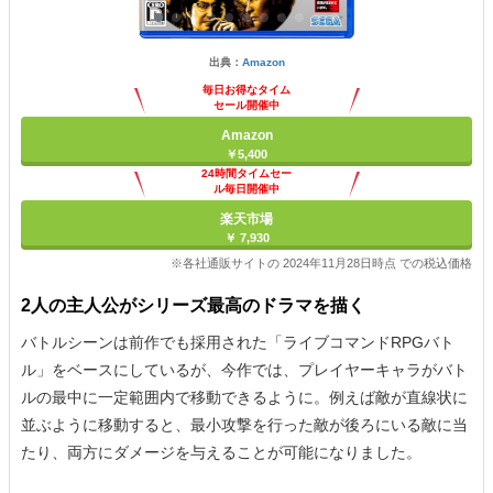
出典：
Amazon
毎日お得なタイム
セール開催中
Amazon
￥5,400
24時間タイムセー
ル毎日開催中
楽天市場
￥ 7,930
※各社通販サイトの 2024年11月28日時点 での税込価格
2人の主人公がシリーズ最高のドラマを描く
バトルシーンは前作でも採用された「ライブコマンドRPGバト
ル」をベースにしているが、今作では、プレイヤーキャラがバト
ルの最中に一定範囲内で移動できるように。例えば敵が直線状に
並ぶように移動すると、最小攻撃を行った敵が後ろにいる敵に当
たり、両方にダメージを与えることが可能になりました。