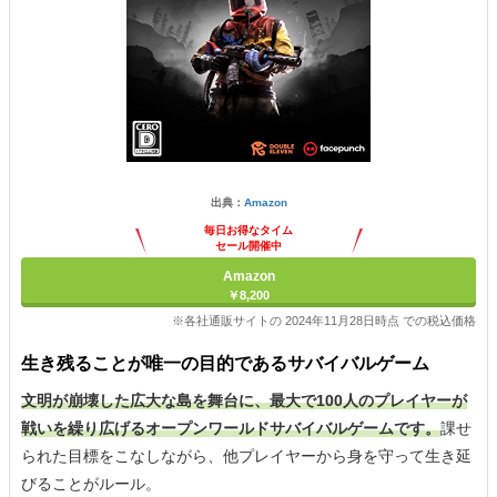
出典：
Amazon
毎日お得なタイム
セール開催中
Amazon
￥8,200
※各社通販サイトの 2024年11月28日時点 での税込価格
生き残ることが唯一の目的であるサバイバルゲーム
文明が崩壊した広大な島を舞台に、最大で100人のプレイヤーが
戦いを繰り広げるオープンワールドサバイバルゲームです。
課せ
られた目標をこなしながら、他プレイヤーから身を守って生き延
びることがルール。