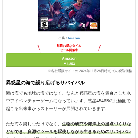
出典：
Amazon
毎日お得なタイム
セール開催中
Amazon
￥4,853
※各社通販サイトの 2024年11月28日時点 での税込価格
異惑星の海で繰り広げるサバイバル
海は海でも地球の海ではなく、なんと異惑星の海を舞台とした水
中アドベンチャーゲームになっています。惑星4546Bの北極圏で
起こる出来事からストーリーが展開されていきます。
ただ海を楽しむだけでなく、
生物の研究や海洋上の拠点づくりな
どができ、資源やツールを駆使しながら生きるためのサバイバル