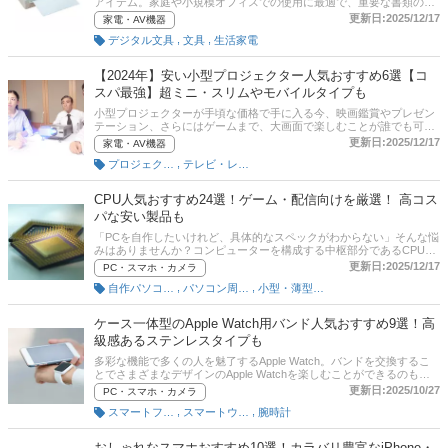
アイテム。家庭や小規模オフィスでの使用に最適で、重要な書類の保
存やクラフト活動に活躍します。この記事では安いラミネーターの魅
更新日:2025/12/17
家電・AV機器
力とおすすめ商品を紹介します。アイリスオーヤマやナカバヤシなど
,
,
デジタル文具
文具
生活家電
の人気メーカーのおすすめ商品をピックアップしました。後半には、
比較一覧表や通販サイトの最新人気ランキングもあるので、売れ筋や
口コミとあわせてチェックしてみてください。
【2024年】安い小型プロジェクター人気おすすめ6選【コ
スパ最強】超ミニ・スリムやモバイルタイプも
小型プロジェクターが手頃な価格で手に入る今、映画鑑賞やプレゼン
テーション、さらにはゲームまで、大画面で楽しむことが誰でも可能
になりました。この記事では、安い小型プロジェクターの選び方とお
更新日:2025/12/17
家電・AV機器
すすめ商品をご紹介します。人気メーカーのアンカーやエプソン、LG
,
プロジェクター
テレビ・レコーダー・プレーヤー
などのメーカーの安い小型プロジェクターを集めました。記事の後半
には、比較一覧表や通販サイトの最新人気ランキングもあるので、売
れ筋や口コミとあわせてチェックしてみてください。
CPU人気おすすめ24選！ゲーム・配信向けを厳選！ 高コス
パな安い製品も
「PCを自作したいけれど、具体的なスペックがわからない」そんな悩
みはありませんか？コンピューターを構成する中枢部分であるCPU
は、主にIntel（インテル）とAMD（エーエムディー）から発売されて
更新日:2025/12/17
PC・スマホ・カメラ
いますが、スペック幅が多すぎて迷ってしまい、決めきれなくなりま
,
,
自作パソコンパーツ
パソコン周辺機器
小型・薄型パソコン
す。そこで本記事では、IT・デジタルライターの中山一弘さん取材の
もと、初心者向けにCPUの基礎知識や選び方、おすすめ商品を紹介し
ます。高コスパな安い製品からゲームや動画編集もサクサク行える高
ケース一体型のApple Watch用バンド人気おすすめ9選！高
性能な製品までピックアップ。後半には、比較一覧表や通販サイトの
級感あるステンレスタイプも
最新人気ランキングもあるので、売れ筋や口コミとあわせてチェック
してみてください。
多彩な機能で多くの人を魅了するApple Watch。バンドを交換するこ
とでさまざまなデザインのApple Watchを楽しむことができるのも特
徴の一つですが、ケース一体型のバンドもあることはご存じですか？
更新日:2025/10/27
PC・スマホ・カメラ
この記事では、ケース一体型のApple Watch バンドの選び方とおすす
,
,
スマートフォン・携帯電話
スマートウォッチ
腕時計
め商品を紹介します。人気のエレコムの商品などを厳選しました。比
較一覧表や通販サイトの最新人気ランキングもありますので、売れ筋
や口コミをチェックしてみてください。
おしゃれなスマホおすすめ10選！カラバリ豊富なiPhone・