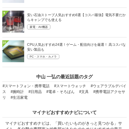
9
安い石油ストーブ人気おすすめ6選【コスパ最強】電気不要だか
らキャンプでも使える
家電・AV機器
10
CPU人気おすすめ24選！ゲーム・配信向けを厳選！ 高コスパな
安い製品も
PC・スマホ・カメラ
中山 一弘の最近話題のタグ
#スマートフォン・携帯電話
#スマートウォッチ
#ウェアラブルデバイ
ス
#腕時計
#日用品
#電卓・そろばん
#文具
#携帯電話アクセサ
リ
#生活家電
マイナビおすすめナビについて
マイナビおすすめナビは、「買いたいものがきっと見つかる」サ