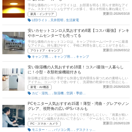
手頃な価格のシーリングライトは、お部屋を明るく照らす便利なアイ
テム。スタイリッシュなデザインが多く、省エネ性能も兼ね備えてい
るため、どんな部屋にもぴったりです。この記事では、安いシーリン
更新日:2026/03/18
家具・インテリア
グライトの魅力とおすすめ商品を紹介します。東芝やホタルクスなど
,
,
LEDライト
天井照明
生活家電
人気メーカーの商品をピックアップしました。記事後半には、比較一
覧表や通販サイトの最新人気ランキングもあるので、売れ筋や口コミ
とあわせてチェックしてみてください。
安いカセットコンロ人気おすすめ8選【コスパ最強】ドンキ
やホームセンターでも売ってる
手頃な価格のカセットコンロは、キャンプやホームパーティーに最適
なアイテム。持ち運びやすく、手軽に料理を楽しむことができるた
め、アウトドアや家庭での使用にぴったりです。この記事では、安い
更新日:2026/03/12
アウトドア・キャンプ
カセットコンロの魅力とおすすめ商品を紹介します。ドンキやニト
,
,
キャンプ用コンロ・グリル
キャンプ用調理器具
キャンプ
リ、カインズといったホームセンターでも購入できる定番のイワタニ
やニチネンの他、人気のアイリスオーヤマなどの商品を集めました。
後半には、比較一覧表や通販サイトの最新人気ランキングもあるの
安い除湿機の人気おすすめ18選！コスパ最強一人暮らし
で、売れ筋や口コミとあわせてチェックしてみてください。
に！小型・衣類乾燥機能付きも
除湿機は湿度が高い季節でも快適な室内環境を保つための素晴らしい
アイテム。コンパクトで使いやすく、洗濯物の乾燥やカビ防止にも効
果的です。また、手頃な価格の商品であれば、一人暮らしにもぴった
更新日:2026/02/25
家電・AV機器
り。そこでこの記事では、安い除湿機に注目しおすすめ商品を紹介し
,
,
カビ・湿気対策
除湿機
空調・季節家電
ます。シャープやアイリスオーヤマなど人気メーカーの商品を中心に
ピックアップしました。後半には、比較一覧表や通販サイトの最新人
気ランキングもあるので、売れ筋や口コミとあわせてチェックしてみ
PCモニター人気おすすめ15選！薄型・湾曲・グレアやノン
てください。
グレア、視野角の広いIPSパネルも
「ノートパソコンでは画面が小さくて作業がしにくい」「画素が粗い
からデザイン編集がきれいにできない」「ゲームをしているとカクカ
クすることがある」上記のような点に悩み、新しいモニターの購入を
更新日:2026/01/28
PC・スマホ・カメラ
考えてはいませんか。実は、PCモニターは、大きく「PCモニター
,
,
モニター・ディスプレイ
パソコン周辺機器
デスクトップパソコン
（スタンダードモデル）」「4Kモニター」「ゲーミングモニター」の