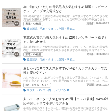
3種類に分かれ、使用目的とモニターの基礎知識をおさえれば、使い
やすいモニターを選ぶことは難しくないんです。本記事では、IT・デ
車中泊にぴったりの電気毛布人気おすすめ18選！シガーソ
ジタルライターの中山一弘さん取材のもと、薄型・湾曲・グレアやノ
ケットタイプや充電式など
ングレア、視野角の広いIPSパネルといったPCモニターの種類ごとの
選び方、そしておすすめ商品をご紹介。モニターの種類ごとの特徴を
寒い時期にあると便利なのが電気毛布。車で使用することのできる電
比べつつ、画面サイズや解像度、液晶パネルの種類まで基礎知識を解
気毛布を用意する事で、ちょっとした運転時の休憩や車中泊で温まる
説後、種類別におすすめ商品を紹介しているので、納得感のある商品
ことができます。この記事では、車中泊にぴったりの電気毛布の魅力
更新日:2026/01/23
家電・AV機器
選びができるはず。ぜひ本記事を参考に、自分にピッタリのPCモニタ
とおすすめ商品を紹介します。この記事では、シガーソケットタイプ
ーを見つけてくださいね。
,
,
暖房器具
毛布・タオルケット
空調・季節家電
やバッテリー内蔵の充電式、USB給電タイプの電気毛布を厳選したの
で参考にしてください。後半には、比較一覧表や通販サイトの最新人
気ランキングもあるので、売れ筋や口コミとあわせてチェックしてみ
充電式の電気毛布人気おすすめ12選！バッテリー内蔵です
ましょう。
ぐに持ち出せる
寒い時期にあると便利なのが電気毛布。その中でも、充電式の電気毛
布は、外出先や非常時でも暖かさを提供する画期的な暖房アイテム。
バッテリーを内蔵しているので電気毛布だけを外に持ち出して使用す
更新日:2026/01/16
家電・AV機器
る事ができます。この記事では、充電式の電気毛布の魅力とおすすめ
,
,
暖房器具
毛布・タオルケット
空調・季節家電
商品を厳選したので参考にしてください。アイリスオーヤマなどの人
気メーカーもピックアップ。後半には、比較一覧表や通販サイトの最
新人気ランキングもあるので、売れ筋や口コミとあわせてチェックし
おしゃれなマウス人気おすすめ24選！カラフルカラーで女
てみましょう。
性も使いやすい
おしゃれなマウスはデスクを明るく楽しい雰囲気にしてくれます。見
た目の良さだけでなく、使い勝手の良さも兼ね備えたマウスは、作業
効率を上げてくれるだけでなく、気分も上げてくれる素敵なアイテム
更新日:2025/12/17
PC・スマホ・カメラ
です。この記事では、おしゃれなマウスの魅力とおすすめ商品を紹介
,
,
マウス
パソコン周辺機器
パソコンサプライ品
します。レイザーやロジクールなど人気メーカーを中心に、カラフル
なカラーバリエーションのマウスを厳選しています。記事の後半に
は、比較一覧表や通販サイトの最新人気ランキングもあるので、売れ
安いラミネーター人気おすすめ5選【コスパ最強】A4/A3対
筋や口コミとあわせてチェックしてみてください。
応やおしゃれで小さいモデルも
手頃な価格のラミネーターは、書類や写真を簡単に保護できる便利な