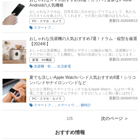
Androidの人気機種
おしゃれなスマホは、日常生活に欠かせないアイテムとして、私たち
のスタイルを格上げしてくれます。その見た目の魅力はもちろん、使
い勝手の良さも兼ね備えているからこそ、選ぶ楽しみも一層です。こ
更新日:2025/08/13
PC・スマホ・カメラ
の記事では、おしゃれなスマホの魅力とおすすめ商品を紹介します。
スマートフォン・携帯電話
アップルやサムスン、ソニー、グーグルなどの人気メーカーをはじ
め、おしゃれなスマホを厳選！記事の後半には、通販サイトの売れ筋
ランキングもありますので、あわせて参考にしてみてください。
おしゃれな洗濯機の人気おすすめ7選！ドラム・縦型を厳選
【2024年】
おしゃれな洗濯機は、実用性とデザインの融合が魅力。洗濯機がイン
テリアの一部としても機能し、毎日の洗濯がもっと楽しくなります。
家の中でもひときわ目を引く、スタイリッシュな存在です。この記事
更新日:2025/07/23
家電・AV機器
では、おしゃれな洗濯機の魅力とおすすめ商品を紹介します。人気メ
,
洗濯機・乾燥機
生活家電
ーカーのパナソニックやシャープ、日立などのモデルを集めました。
記事後半には、比較一覧表や通販サイトの最新人気ランキングもある
ので、売れ筋や口コミとあわせてチェックしてみてください。
夏でも涼しいApple Watchバンド人気おすすめ8選！シリコ
ンバンドやナイロンバンドなど
なにかと便利なスマートウォッチであるApple Watch。もはや一年を
通して使う必須アイテムですが、さすがにちょっと熱い夏には付ける
のがおっくうになります。せっかくバンドを交換できるのですか、そ
更新日:2025/07/23
PC・スマホ・カメラ
こは夏でも快適なバンドを選んでみましょう。この記事では、夏でも
,
,
スマートフォン・携帯電話
スマートウォッチ
腕時計
涼しいApple Watch バンドの魅力とおすすめ商品を紹介します。シリ
コンバンドやナイロンバンドなどを厳選！記事の後半には、比較一覧
表や通販サイトの最新人気ランキングもありますので、売れ筋や口コ
ミをチェックしてみてください。
1/5
次のページ ＞
おすすめ情報