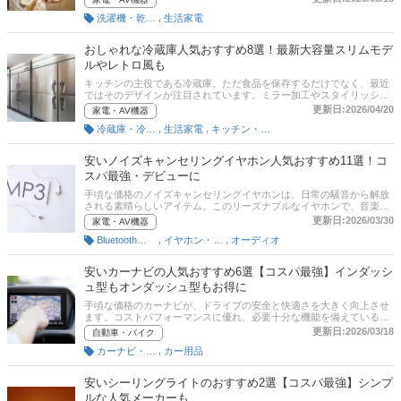
ズをしっかりと満たしてくれる製品が多いです。この記事では、安い
,
洗濯機・乾燥機
生活家電
ドラム式洗濯機の魅力とおすすめ商品を紹介します。人気のメーカ
ー、アイリスオーヤマやアクア、ハイアールなどの商品を集めまし
た。記事の後半には、比較一覧表や通販サイトの最新人気ランキング
おしゃれな冷蔵庫人気おすすめ8選！最新大容量スリムモデ
もありますので、売れ筋や口コミをチェックしてみてくださいね。
ルやレトロ風も
キッチンの主役である冷蔵庫。ただ食品を保存するだけでなく、最近
ではそのデザインが注目されています。ミラー加工やスタイリッシュ
なスリムモデル、レトロ調デザインなど様々なおしゃれ冷蔵庫があり
更新日:2026/04/20
家電・AV機器
ます。そこでこの記事では、おしゃれな冷蔵庫の魅力と選び方、おす
,
,
冷蔵庫・冷凍庫
生活家電
キッチン・調理家電
すめの商品を紹介します。日立やパナソニック、三菱電機、シャープ
など人気メーカーのモデルを取り揃えました。後半には、比較一覧表
や通販サイトの最新人気ランキングもあるので、売れ筋や口コミとあ
安いノイズキャンセリングイヤホン人気おすすめ11選！コ
わせてチェックしてみてください。
スパ最強・デビューに
手頃な価格のノイズキャンセリングイヤホンは、日常の騒音から解放
される素晴らしいアイテム。このリーズナブルなイヤホンで、音楽や
ポッドキャストをもっとクリアに、没入感を持って楽しむことができ
更新日:2026/03/30
家電・AV機器
ます。この記事では、安いノイズキャンセリングイヤホンの魅力とお
,
,
Bluetoothワイヤレスイヤホン
イヤホン・ヘッドホン
オーディオ
すすめ商品を紹介します。1万円で購入できる商品のうち、アンカー
やケンウッドといった人気メーカーのモデルを中心に集めました。後
半には、比較一覧表や通販サイトの最新人気ランキングもあるので、
安いカーナビの人気おすすめ6選【コスパ最強】インダッシ
売れ筋や口コミとあわせてチェックしてみてください。
ュ型もオンダッシュ型もお得に
手頃な価格のカーナビが、ドライブの安全と快適さを大きく向上させ
ます。コストパフォーマンスに優れ、必要十分な機能を備えているた
め、すべてのドライバーにおすすめできます。この記事では、安いカ
更新日:2026/03/18
自動車・バイク
ーナビの魅力と選び方、おすすめ商品を紹介します。人気メーカーの
,
カーナビ・ドライブレコーダー
カー用品
パイオニアやパナソニック、ケンウッドなどをはじめ、インダッシュ
型、オンダッシュ型のカーナビを集めました。記事後半には、比較一
覧表や通販サイトの最新人気ランキングもありますので、売れ筋や口
安いシーリングライトのおすすめ2選【コスパ最強】シンプ
コミもチェックしてみてください。
ルな人気メーカーも