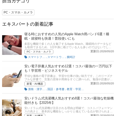
担当カテゴリ
PC・スマホ・カメラ
エキスパートの新着記事
寝る時におすすめの人気のApple Watch用バンド6選！睡
眠・就寝時も快適！普段使いにも
多彩な機能で多くの人を魅了するApple Watch。睡眠時のデータなど
も取得できるため、1日中身に着けている人も多いのではないでしょ
うか。そこで気になるのは睡眠時も快適に装着できるApple Watch バ
更新日:2026/05/20
PC・スマホ・カメラ
ンドです。この記事では、寝る時におすすめのApple Watch バンドの
,
,
スマートフォン・携帯電話
スマートウォッチ
腕時計
選び方とおすすめ商品を紹介します。ナイロンバンドやシリコンバン
ドなどを厳選！記事の後半には、比較一覧表や通販サイトの最新人気
ランキングもありますので、売れ筋や口コミをチェックしてみてくだ
安い電子辞書人気おすすめ12選！コスパ最強の一万円以下
さい。
も！学習用・ビジネスモデル
手頃な価格の電子辞書は、学習や仕事の強い味方です。このリーズナ
ブルな辞書で、言葉の意味や用例をすぐに調べられ、勉強や読書がも
っとスムーズに。いつでもどこでも、言葉の海を探検しましょう！こ
更新日:2026/05/20
家電・AV機器
の記事では、安い電子辞書の魅力とおすすめ商品を紹介します。人気
,
,
漢検・漢字ドリル
国語・参考書
教育・学習参考書
メーカーのカシオやシャープなども集めました。後半には、比較一覧
表や通販サイトの最新人気ランキングもあるので、売れ筋や口コミと
あわせてチェックしてみてください。
安いドラム式洗濯機人気おすすめ8選！コスパ最強な乾燥機
能付きも【2025年】
安いドラム式洗濯機が注目される理由は明確で、コストパフォーマン
スの高さと、基本的な機能をしっかりと備えている点が挙げられま
す。特に、限られた予算やスペースにおいても、日常生活の洗濯ニー
更新日:2026/05/18
家電・AV機器