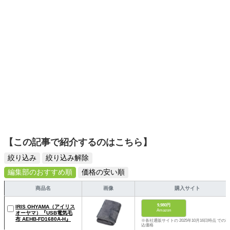
ームを発信していきます！
【この記事で紹介するのはこちら】
絞り込み
絞り込み解除
編集部のおすすめ順
価格の安い順
商品名
画像
購入サイト
9,980円
IRIS OHYAMA（アイリス
Amazon
オーヤマ）『USB電気毛
布 AEHB-FD1680A-H』
※各社通販サイトの 2025年10月16日時点 での税
込価格