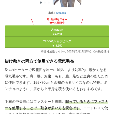
出典：
Amazon
毎日お得なタイム
セール開催中
Amazon
￥4,280
Yahoo!ショッピング
￥ 3,950
※各社通販サイトの 2025年6月17日時点 での税込価格
掛け敷きの両方で使用できる電気毛布
5つのヒーターで広範囲を均一に加温、より効率的に暖かくなる
電気毛布です。肩、腰、お腹、もも、膝、足など全身のあたため
に使用できます。155×70cmと余裕のあるサイズなのも特長。ポ
ンチョのように、肩から上半身を覆う使い方もおすすめです。
毛布の中央部にはファスナーも搭載。
眠っているときにファスナ
ーを使用することで、動きが多い方も安心です
。コードレスで使