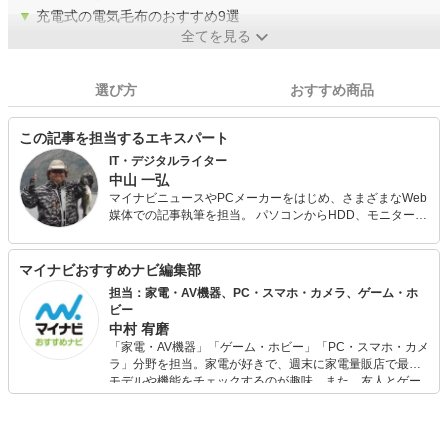
▼
充電式の電気毛布のおすすめ9選
全てを見る
選び方
おすすめ商品
この記事を担当するエキスパート
IT・デジタルライター
中山 一弘
マイナビニュースやPCメーカーをはじめ、さまざまなWeb
媒体での記事執筆を担当。 パソコンからHDD、モニター、
eスポーツ、スマートシティについてまで、IT・デジタルに
おけるさまざまなジャンルで執筆実績あり。 多くのIT・デ
ジタル系の執筆実績がある反面、休日はもっぱらアウトド
マイナビおすすめナビ編集部
ア派。趣味の釣りやサバゲー、さらにはDIYで山の開拓も行
担当：家電・AV機器、PC・スマホ・カメラ、ゲーム・ホ
っている。
ビー
中村 宥磨
「家電・AV機器」「ゲーム・ホビー」「PC・スマホ・カメ
ラ」分野を担当。家電が好きで、週末に家電量販店で最新
モデルや機能をチェックするのが趣味。また、友人とゲー
ムを楽しみながら、新作タイトルやイベント情報もいち早
くキャッチ。記事を通して、生活の質を底上げしてくれる
スタイリッシュで使いやすい家電や、みんなで楽しめるゲ