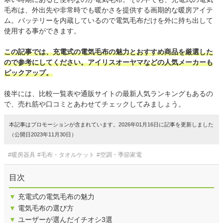
毛布は、外出先や非常時でも暖かさを提供する画期的な暖房アイテ
ム。バッテリーを内蔵しているので電気毛布だけを外に持ち出して
使用する事ができます。
この記事では、充電式の電気毛布の魅力とおすすめ商品を厳選した
ので参考にしてください。アイリスオーヤマなどの人気メーカーも
ピックアップ。
後半には、比較一覧表や通販サイトの最新人気ランキングもあるの
で、売れ筋や口コミとあわせてチェックしてみましょう。
本記事はプロモーションが含まれています。2026年01月16日に記事を更新しました
（公開日2023年11月30日）
#暖房器具
#毛布・タオルケット
#空調・季節家電
目次
▼
充電式の電気毛布の魅力
▼
電気毛布の選び方
▼
ユーザーが選んだイチオシ3選