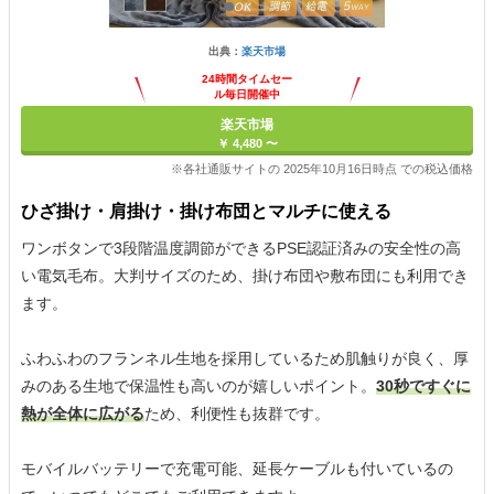
出典：
楽天市場
24時間タイムセー
ル毎日開催中
楽天市場
￥ 4,480 〜
※各社通販サイトの 2025年10月16日時点 での税込価格
ひざ掛け・肩掛け・掛け布団とマルチに使える
ワンボタンで3段階温度調節ができるPSE認証済みの安全性の高
い電気毛布。大判サイズのため、掛け布団や敷布団にも利用でき
ます。
ふわふわのフランネル生地を採用しているため肌触りが良く、厚
みのある生地で保温性も高いのが嬉しいポイント。
30秒ですぐに
熱が全体に広がる
ため、利便性も抜群です。
モバイルバッテリーで充電可能、延長ケーブルも付いているの