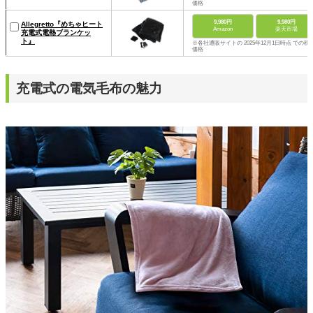
価格
9,980円
9,980円
Allegretto『めちゃヒート
Amazon
楽天市場
充電式電熱ブランケッ
ト』
※各社通販サイトの 2025年12月1日時点 での税
価格
充電式の電気毛布の魅力