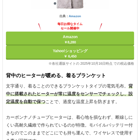
出典：
Amazon
毎日お得なタイム
セール開催中
Amazon
￥8,280
Yahoo!ショッピング
￥ 6,450
※各社通販サイトの 2025年10月16日時点 での税込価格
背中のヒーターが暖める、着るブランケット
文字通り、着ることのできるブランケットタイプの電気毛布。
背
中に搭載されたヒーターが常に温度をセンサーでチェックし、設
定温度を自動で保つ
ことで、過度な温度上昇を防ぎます。
カーボンナノチューブヒーターは、着心地を損なわず、断線しに
くい高耐久繊維で作られているのが特徴。モバイルバッテリー付
きなのでこのままでどこにでも持ち運んで、ワイヤレスで使用す