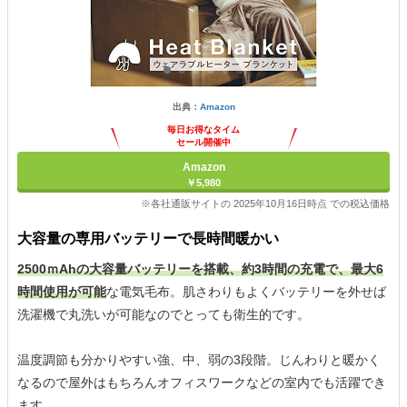
出典：
Amazon
毎日お得なタイム
セール開催中
Amazon
￥5,980
※各社通販サイトの 2025年10月16日時点 での税込価格
大容量の専用バッテリーで長時間暖かい
2500ｍAhの大容量バッテリーを搭載、約3時間の充電で、最大6
時間使用が可能
な電気毛布。肌さわりもよくバッテリーを外せば
洗濯機で丸洗いが可能なのでとっても衛生的です。
温度調節も分かりやすい強、中、弱の3段階。じんわりと暖かく
なるので屋外はもちろんオフィスワークなどの室内でも活躍でき
ます。