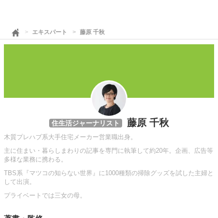
エキスパート
藤原 千秋
藤原 千秋
住生活ジャーナリスト
木質プレハブ系大手住宅メーカー営業職出身。
主に住まい・暮らしまわりの記事を専門に執筆して約20年。企画、広告等
多様な業務に携わる。
TBS系『マツコの知らない世界』に1000種類の掃除グッズを試した主婦と
して出演。
プライベートでは三女の母。