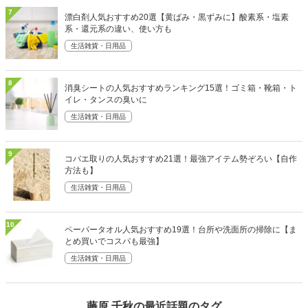
7
漂白剤人気おすすめ20選【黄ばみ・黒ずみに】酸素系・塩素
系・還元系の違い、使い方も
生活雑貨・日用品
8
消臭シートの人気おすすめランキング15選！ゴミ箱・靴箱・ト
イレ・タンスの臭いに
生活雑貨・日用品
9
コバエ取りの人気おすすめ21選！最強アイテム勢ぞろい【自作
方法も】
生活雑貨・日用品
10
ペーパータオル人気おすすめ19選！台所や洗面所の掃除に【ま
とめ買いでコスパも最強】
生活雑貨・日用品
藤原 千秋の最近話題のタグ