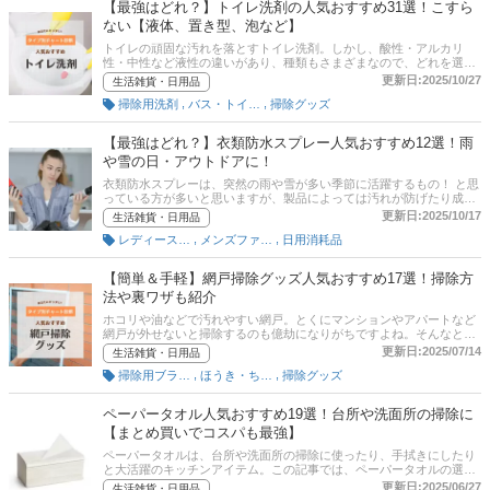
【最強はどれ？】トイレ洗剤の人気おすすめ31選！こすら
クしてみてください。
ない【液体、置き型、泡など】
トイレの頑固な汚れを落とすトイレ洗剤。しかし、酸性・アルカリ
性・中性など液性の違いがあり、種類もさまざまなので、どれを選ん
だらいいのか迷ってしまいますよね。この記事ではトイレ掃除に欠か
更新日:2025/10/27
生活雑貨・日用品
せないトイレ洗剤の選び方のほか、おすすめの商品をユーザー、エキ
,
,
掃除用洗剤
バス・トイレ・洗面グッズ
掃除グッズ
スパート、編集部からそれぞれ厳選してご紹介します。柄付きタイ
プ、タンク置き型、泡タイプ、スプレータイプなどタイプ別にライン
ナップしました。チャート図に基づいたタイプ別診断も試してみてく
【最強はどれ？】衣類防水スプレー人気おすすめ12選！雨
ださいね。比較一覧表、通販サイトの売れ筋人気ランキングもあるの
や雪の日・アウトドアに！
で、口コミや評判もチェックしてみてください。
衣類防水スプレーは、突然の雨や雪が多い季節に活躍するもの！ と思
っている方が多いと思いますが、製品によっては汚れが防げたり成分
によって特徴が異なり、適した使い方があります。この記事では、成
更新日:2025/10/17
生活雑貨・日用品
分によって異なる性能や使い勝手を解説しながら、選ぶポイントとお
,
,
レディースファッション雑貨
メンズファッション雑貨・小物
日用消耗品
すすめ商品について、住生活ジャーナリスの藤原千秋さんと編集部が
ご紹介します。記事後半には、衣類防水スプレーを使う際の注意点、
応用方法、通販サイトの口コミや評判、最新人気ランキングやスペッ
【簡単＆手軽】網戸掃除グッズ人気おすすめ17選！掃除方
ク比較表もありますので、ぜひチェックしてみてください。
法や裏ワザも紹介
ホコリや油などで汚れやすい網戸。とくにマンションやアパートなど
網戸が外せないと掃除するのも億劫になりがちですよね。そんなとき
に便利なのが網戸掃除グッズ！ 100均などでも購入でき、水や洗剤を
更新日:2025/07/14
生活雑貨・日用品
使わないものから、サッと拭くだけでホコリや汚れを落とせるものな
,
,
掃除用ブラシ・スポンジ
ほうき・ちりとり・モップ
掃除グッズ
ど、さまざまなアイテムが販売されています。この記事では、そんな
網戸掃除グッズの選び方とおすすめの商品を紹介します。チャート図
に基づいたタイプ別診断も試してみてくださいね。Amazonなど通販
ペーパータオル人気おすすめ19選！台所や洗面所の掃除に
サイトの人気売れ筋ランキングや、家にあるものでも網戸掃除ができ
【まとめ買いでコスパも最強】
る裏ワザも掲載！ ぜひ最後までチェックして、網戸の汚れや用途に合
う網戸掃除グッズを見つけてくださいね。
ペーパータオルは、台所や洗面所の掃除に使ったり、手拭きにしたり
と大活躍のキッチンアイテム。この記事では、ペーパータオルの選び
方とユーザーイチオシの商品、編集部のおすすめ商品をご紹介。安い
更新日:2025/06/27
生活雑貨・日用品