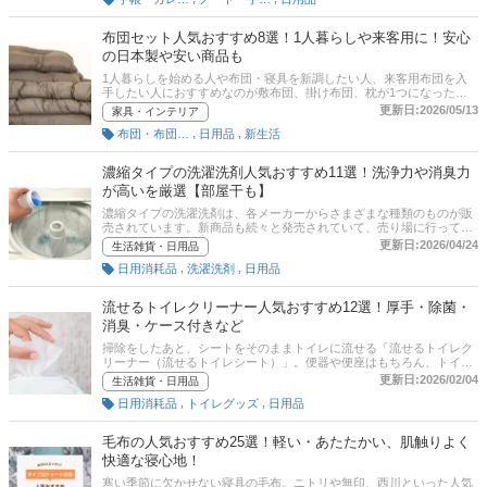
選しました。家計簿が続かない、効果が見えにくい、分類に困るとい
った人に向けて家計簿をつけるコツも紹介していきます。また、記事
後半には各通販サイトにおける最新人気ランキングのリンクも掲載。
布団セット人気おすすめ8選！1人暮らしや来客用に！安心
売れ筋や口コミも合わせてチェックしてみてくださいね。
の日本製や安い商品も
1人暮らしを始める人や布団・寝具を新調したい人、来客用布団を入
手したい人におすすめなのが敷布団、掛け布団、枕が1つになったセ
ット。この記事では、布団セットの選び方とおすすめ商品をご紹介。
更新日:2026/05/13
家具・インテリア
安心の日本製やコンパクトで安い商品、西川やニトリなどの人気メー
,
,
布団・布団カバー
日用品
新生活
カーの商品など幅広くセレクトしました。シングルやセミダブルなど
サイズ展開も豊富な商品がたくさんあります。ぜひ、布団セット選び
の参考にしてくださいね。後半には、比較一覧表や通販サイトの最新
濃縮タイプの洗濯洗剤人気おすすめ11選！洗浄力や消臭力
人気ランキングもあるので、売れ筋や口コミとあわせてチェックして
が高いを厳選【部屋干も】
みてください。
濃縮タイプの洗濯洗剤は、各メーカーからさまざまな種類のものが販
売されています。新商品も続々と発売されていて、売り場に行っても
どれを買っていいのか迷いますよね。この記事では、住生活ジャーナ
更新日:2026/04/24
生活雑貨・日用品
リストの藤原千秋さんへの取材をもとに、濃縮タイプの洗濯洗剤の選
,
,
日用消耗品
洗濯洗剤
日用品
び方とおすすめ商品を厳選！ 時短タイプや部屋干しに有効なタイプ、
洗浄力や消臭力が高いタイプ、大容量のコスパが高いものまで幅広く
紹介しています。記事後半には、通販サイトの人気売れ筋ランキング
流せるトイレクリーナー人気おすすめ12選！厚手・除菌・
もあるので、ぜひ最後までチェックしてくださいね！
消臭・ケース付きなど
掃除をしたあと、シートをそのままトイレに流せる「流せるトイレク
リーナー（流せるトイレシート）」。便器や便座はもちろん、トイレ
内の壁や床なども掃除できる商品も販売されています。ドラックスト
更新日:2026/02/04
生活雑貨・日用品
ア以外にもダイソーなどの100円均一で購入することも可能ですが、
,
,
日用消耗品
トイレグッズ
日用品
その商品数は多く特徴もさまざま。使い方によって適した商品がこと
なるため、どれを買えばいいのか迷ってしまう方も多いのではないで
しょうか。この記事では、住生活ジャーナリストである藤原千秋さん
毛布の人気おすすめ25選！軽い・あたたかい、肌触りよく
からのアドバイスをもとに、流せるトイレクリーナーの選び方とおす
快適な寝心地！
すめの商品ご紹介します。効果的なトイレ掃除の順番もあわせて解説
しているのでぜひ一読してみてください。また、記事後半には、通販
寒い季節に欠かせない寝具の毛布。ニトリや無印、西川といった人気