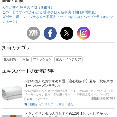
著書・監修
人生が整う 家事の習慣（西東社）
この一冊ですべてがわかる!家事きほん新事典（朝日新聞出版）
ズボラ主婦・フニワラさんの家事力アップでゆるゆるハッピー!!（オレン
ジページ）
担当カテゴリ
生活雑貨・日用品
ファッション
家具・インテリア
エキスパートの新着記事
掛け布団人気おすすめ16選【寝心地抜群】夏冬・秋冬用や
オールシーズンモデルも
快適な睡眠に欠かせない掛け布団。ニトリや無印、西川といった人気
メーカーから、夏用・春秋用・冬用・一年中使えるオールシーズン用
など季節に応じた商品が発売されています。またコットンや羽毛（ダ
更新日:2026/07/23
家具・インテリア
ウン）、羊毛、ポリエステルなど素材もさまざま。そこでここでは、
,
,
日用品
インテリアファブリック
布団・寝具
掛け布団の選び方とおすすめ商品を紹介します。自宅の洗濯機で洗え
る商品や高級羽毛布団、ひんやりタイプなどもピックアップ。後半に
は、比較一覧表や通販サイトの最新人気ランキングもあるので、売れ
ベランダサンダル人気おすすめ12選【おしゃれでかわい
筋や口コミとあわせてチェックしてみてください。