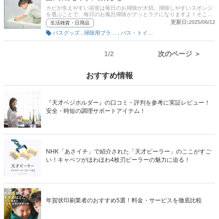
レータイプやシートタイプなど幅広くセレクトしています。記事後半
カビが生えやすい浴室は毎日のお掃除が大切。掃除しやすいスポンジ
には、通販サイトの人気売れ筋ランキングや、ワックスの上手な塗り
を選ぶことで、毎日のお風呂掃除がグッとラクになりますよ！そこで
方も掲載。最後までチェックして、家の床材に合う使い勝手のよいフ
この記事では、お風呂スポンジの選び方とおすすめ商品を厳選してご
更新日:2025/06/12
生活雑貨・日用品
ローリングワックスを見つけてくださいね。
紹介。さらに、ユーザーのイチオシも。洗いやすい柄付きや、水切れ
,
,
バスグッズ
掃除用ブラシ・スポンジ
バス・トイレ・洗面グッズ
のよいタイプなどをピックアップしています。また、記事後半ではお
風呂スポンジの人気ブランド・メーカーのご紹介や、各通販サイトの
最新人気ランキングのリンクも掲載。売れ筋や口コミも参考に、使い
やすいお風呂スポンジを見つけて下さいね。
1/2
次のページ ＞
おすすめ情報
『天才ベジホルダー』の口コミ・評判を参考に実証レビュー！
安全・時短の調理サポートアイテム！
NHK「あさイチ」で紹介された「天才ピーラー」のここがすご
い！キャベツがほわほわ4枚刃ピーラーの魅力に迫る！
年賀状印刷業者のおすすめ5選！料金・サービスを徹底比較