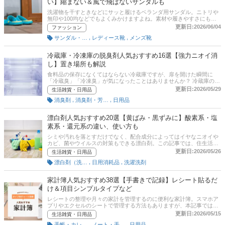
い】縮まない＆風で飛ばないサンダルも
洗濯物を干すときなどにサッと履けるベランダ用サンダル。ニトリや
無印や100均などでもよくみかけますよね。素材や履きやすさにも違
いがあるので、選ぶのに迷ってしまうかたもいるのではないでしょう
更新日:2026/06/04
ファッション
か。本記事では、ベランダ用サンダルをどれにしようか迷っている人
,
,
サンダル・ミュール
レディース靴
メンズ靴
にもわかりやすい選び方と縮まない素材や熱くならない素材などご紹
介。記事の後半にはAmazonや楽天など通販サイトの最新人気ランキ
ングも載せていますので、売れ筋や口コミもあわせてチェックしてみ
冷蔵庫・冷凍庫の脱臭剤人気おすすめ16選【強力ニオイ消
てください。
し】置き場所も解説
食料品の保存になくてはならない冷蔵庫ですが、扉を開けた瞬間に
「冷蔵臭」「冷凍臭」が気になったことはありませんか？ 冷蔵庫のニ
オイ消しには、専用の脱臭剤が有効です。この記事では、冷蔵庫・冷
更新日:2026/05/29
生活雑貨・日用品
凍庫向け脱臭剤の選び方とおすすめ商品をご紹介します。キムコやノ
,
,
消臭剤
消臭剤・芳香剤
日用品
ンスメルなどの人気商品を厳選しているほか、実際に脱臭剤を使って
いるユーザーの買ってよかったイチオシ商品も紹介しています。記事
後半では、Amazonや楽天市場など通販サイトの人気売れ筋ランキン
漂白剤人気おすすめ20選【黄ばみ・黒ずみに】酸素系・塩
グ、冷蔵庫内で脱臭剤をどこに置くのがいいかなど、効果的な使い方
素系・還元系の違い、使い方も
も解説しています。ぜひ最後まで参考にしてくださいね。
シミや汚れを落とすだけでなく、配合成分によってはイヤなニオイや
カビ、菌やウイルスの対策もできる漂白剤。この記事では、住生活ジ
ャーナリストの藤原 千秋さんと編集部による漂白剤の選び方とおすす
更新日:2026/05/26
生活雑貨・日用品
めの漂白剤を紹介します！ 「酸素系・塩素系・還元系」などそれぞれ
,
,
漂白剤（洗濯）
日用消耗品
洗濯洗剤
のメリットとデメリットやかしこい使い方もご紹介。漂白剤の種類に
よって落とせる汚れが異なります。記事後半では、amazonなど通販
サイトの最新人気ランキングのリンクがあるので、売れ筋や口コミも
家計簿人気おすすめ38選【手書きで記録】レシート貼るだ
ぜひ参考にしてください。
け＆項目シンプルタイプなど
レシートの整理や月々の家計を管理するのに便利な家計簿。スマホア
プリやエクセルのシートで管理する方法もありますが、本記事では手
書き家計簿の選び方とおすすめ商品を紹介。レシートを貼るだけのタ
更新日:2026/05/15
生活雑貨・日用品
イプや項目がシンプルで継続しやすいタイプなど数多くの商品から厳
,
,
手帳・カレンダー
ノート・手帳・カレンダー
日用品