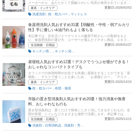
サイトの人気売れ筋ランキングも掲載。 ぜひ最後までチェックして、
メーカーから、あたたかくて肌触りのいい毛布が発売されています。
使い勝手のよい流せるトイレクリーナーを見つけてくださいね。
素材もウールやコットン、シルク、マイクロファイバー、フリースな
更新日:2026/02/02
家具・インテリア
どさまざま。そこでここでは、毛布の選び方とおすすめ商品を紹介し
,
,
洗濯洗剤
枕・枕カバー
マットレス
ます。洗濯機で洗えるものや着る毛布、電気毛布もピックアップ。ど
のタイプが自分に最適化がわかる診断チャートもついています。後半
には、比較一覧表や通販サイトの最新人気ランキングもあるので、売
食器用洗剤人気おすすめ31選【弱酸性・中性・弱アルカリ
れ筋や口コミとあわせてチェックしてみてください。
性】手に優しい&油汚れもよく落ちる
本記事では、住生活ジャーナリストの藤原千秋さんへの取材をもと
に、食器用洗剤の選び方、ユーザーが選んだイチオシ商品、エキスパ
ートと編集部が選んだおすすめ商品をご紹介！油汚れをしっかり落と
更新日:2026/01/27
生活雑貨・日用品
す弱アルカリ性や手に優しい弱酸性、中性など幅広く厳選しました。
,
キッチン用洗剤
キッチン消耗品
ジョイ・キュキュット・マジカなどの人気商品のほか、安全で環境に
優しいオーガニック洗剤、ボトルデザインがおしゃれな海外製の洗剤
も！ポンプ式やスプレーなどボトルタイプも様々なので、自分に合っ
昼寝枕人気おすすめ12選！デスクでうつぶせ寝ができる！
た洗剤はどれか、じっくり探してみてください。
おしゃれなコンパクトタイプも
オフィスでの休憩時間や出先でも快適に昼寝をすることができる「昼
寝枕」。デスクで使うことも多いため、「お昼寝ピロー」「デスクピ
ロー」とも呼ばれ、持ち運びがしやすく、オフィスや飛行機などで大
更新日:2025/12/10
家具・インテリア
活躍。本記事では、昼寝枕の選び方とおすすめ商品を形状別にご紹
,
枕・枕カバー
布団・寝具
介。デスクでうつ伏せ寝がしやすいタイプや、おしゃれでかわいいコ
ンパクトサイズ、人気のヨギボーやmoguなどの商品もセレクトしてい
ます。ぜひ、昼寝枕選びの参考にしてくださいね。
市販の置き型消臭剤人気おすすめ20選！強力消臭や無香
料、おしゃれなものも
置き型消臭剤は、置くだけで簡単にニオイ消しできるすぐれもの。玄
関や部屋、トイレなどさまざまな場所で活躍します。本記事では、置
き型消臭剤の選び方とおすすめ商品を紹介します。消臭力が強力なも
更新日:2025/11/11
生活雑貨・日用品
のや無香料、ペット向け、おしゃれなデザインなどピックアップしま
,
,
消臭剤
日用消耗品
消臭剤・芳香剤
した。ビーズや液体などタイプごとの違いや消臭剤の手作り方法、捨
て方についても解説しています。後半には、比較一覧表や通販サイト
の最新人気ランキングもあるので、売れ筋や口コミとあわせてチェッ