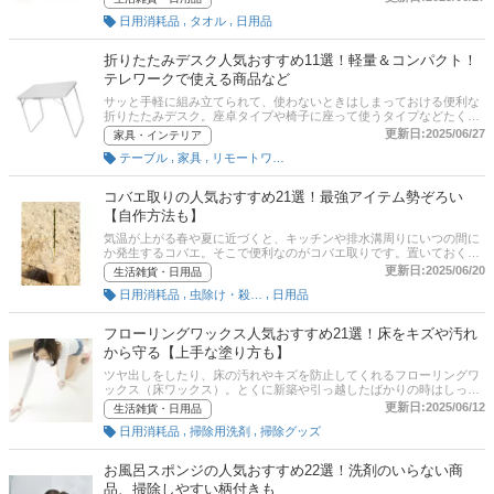
のにたっぷり使える商品、持ち歩きできるタイプ、洗って使えるコス
,
,
日用消耗品
タオル
日用品
パの高いペーパータオルなど厳選しました！さらに、通販サイトの売
れ筋人気ランキングも掲載！口コミや売れ筋をチェックして使いやす
いペーパータオルを見つけてくださいね。
折りたたみデスク人気おすすめ11選！軽量＆コンパクト！
テレワークで使える商品など
サッと手軽に組み立てられて、使わないときはしまっておける便利な
折りたたみデスク。座卓タイプや椅子に座って使うタイプなどたくさ
んの種類があります。本記事では、折りたたみデスクの選び方とおす
更新日:2025/06/27
家具・インテリア
すめ商品をご紹介。おしゃれなデザインや、軽量でコンパクトな使い
,
,
テーブル
家具
リモートワーク・在宅ワーク
やすい商品、人気のニトリや無印良品の商品など厳選しました。チェ
アとセットになっている商品もピックアップ。ぜひチェックしてみて
ください。
コバエ取りの人気おすすめ21選！最強アイテム勢ぞろい
【自作方法も】
気温が上がる春や夏に近づくと、キッチンや排水溝周りにいつの間に
か発生するコバエ。そこで便利なのがコバエ取りです。置いておくだ
けでコバエを捕まえたり、寄せ付けなくするアイテムのため、コバエ
更新日:2025/06/20
生活雑貨・日用品
による不快感から開放されます。しかし実は、コバエ取りにも種類が
,
,
日用消耗品
虫除け・殺虫剤・防虫剤
日用品
あり、それぞれに設置の特徴があります。本記事では、コバエ取りの
選び方やおすすめ商品をご紹介。人気のキンチョーやアース製薬、フ
マキラーなどから使いやすく、効き目バツグンな商品を多数ピックア
フローリングワックス人気おすすめ21選！床をキズや汚れ
ップしています。記事後半には、コバエ取りの自作方法、Amazonな
から守る【上手な塗り方も】
どの通販サイトの最新人気ランキングのリンクもあるので、売れ筋や
口コミを確認してみましょう。
ツヤ出しをしたり、床の汚れやキズを防止してくれるフローリングワ
ックス（床ワックス）。とくに新築や引っ越したばかりの時はしっか
りメンテナンスを行って、きれいなフローリングを長持ちさせたいで
更新日:2025/06/12
生活雑貨・日用品
すよね。とはいえフローリングワックス一口に言っても、液体やシー
,
,
日用消耗品
掃除用洗剤
掃除グッズ
トなどさまざまな種類があり、どれを選べばいいのかわからない方も
多いのではないでしょうか。そこで本記事では、住生活ジャーナリス
トである藤原千秋さんからのアドバイスをもとに、フローリングワッ
お風呂スポンジの人気おすすめ22選！洗剤のいらない商
クスの選び方とユーザーイチオシの商品、編集部のおすすめの商品を
品、掃除しやすい柄付きも
ご紹介！しっかりワックスがけできる液体タイプや手軽に使えるスプ