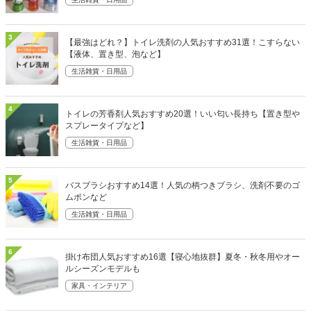
3
【最強はどれ？】トイレ洗剤の人気おすすめ31選！こすらない
【液体、置き型、泡など】
生活雑貨・日用品
4
トイレの芳香剤人気おすすめ20選！いい匂い長持ち【置き型や
スプレータイプなど】
生活雑貨・日用品
5
バスブラシおすすめ14選！人気の柄つきブラシ、洗剤不要のゴ
ムポンなど
生活雑貨・日用品
6
掛け布団人気おすすめ16選【寝心地抜群】夏冬・秋冬用やオー
ルシーズンモデルも
家具・インテリア